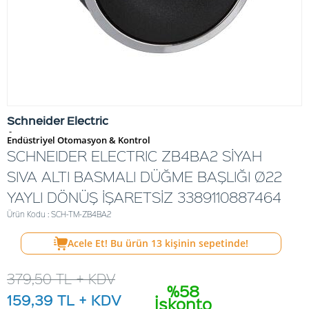
Schneider Electric
-
Endüstriyel Otomasyon & Kontrol
SCHNEIDER ELECTRIC ZB4BA2 SİYAH
SIVA ALTI BASMALI DÜĞME BAŞLIĞI Ø22
YAYLI DÖNÜŞ İŞARETSİZ 3389110887464
Ürün Kodu : SCH-TM-ZB4BA2
Acele Et! Bu ürün
13
kişinin sepetinde!
379,50
TL + KDV
%58
159,39
TL + KDV
İskonto