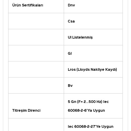
Ürün Sertifikaları
Dnv
Csa
Ul Listelenmiş
Gl
Lros (Lloyds Nakliye Kaydı)
Bv
5 Gn (F= 2…500 Hz) Iec
Titreşim Direnci
60068-2-6'Ya Uygun
Iec 60068-2-27'Ye Uygun