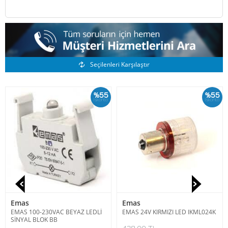
Benzer Ürünler
Seçilenleri Karşılaştır
%55
%55
İskonto
İskonto
Emas
Emas
EMAS 100-230VAC BEYAZ LEDLİ
EMAS 24V KIRMIZI LED IKML024K
SİNYAL BLOK BB