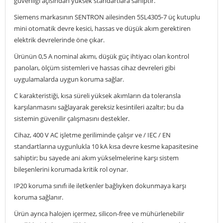
güvenliği açısından yüksek standartlara sahiptir.
Siemens markasının SENTRON ailesinden 5SL4305-7 üç kutuplu
mini otomatik devre kesici, hassas ve düşük akım gerektiren
elektrik devrelerinde öne çıkar.
Ürünün 0,5 A nominal akımı, düşük güç ihtiyacı olan kontrol
panoları, ölçüm sistemleri ve hassas cihaz devreleri gibi
uygulamalarda uygun koruma sağlar.
C karakteristiği, kısa süreli yüksek akımların da toleransla
karşılanmasını sağlayarak gereksiz kesintileri azaltır; bu da
sistemin güvenilir çalışmasını destekler.
Cihaz, 400 V AC işletme geriliminde çalışır ve / IEC / EN
standartlarına uygunlukla 10 kA kısa devre kesme kapasitesine
sahiptir; bu sayede ani akım yükselmelerine karşı sistem
bileşenlerini korumada kritik rol oynar.
IP20 koruma sınıfı ile iletkenler bağlıyken dokunmaya karşı
koruma sağlanır.
Ürün ayrıca halojen içermez, silicon-free ve mühürlenebilir