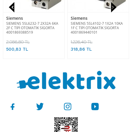
Siemens
Siemens
SIEMENS 5SL6232-7 2X32A 6KA
SIEMENS 5SL4102-7 1X2A 10KA
2F C TİPİ OTOMATİK SİGORTA
1F C TİPİ OTOMATİK SİGORTA
4001869388519
4001869440101
2.086,80 TL
1.226,40 TL
500,83 TL
318,86 TL