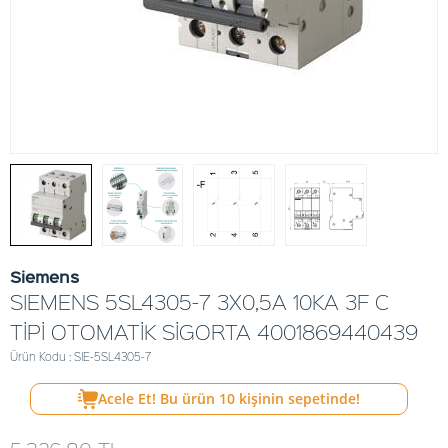
Siemens
SIEMENS 5SL4305-7 3X0,5A 10KA 3F C
TİPİ OTOMATİK SİGORTA 4001869440439
Ürün Kodu : SIE-5SL4305-7
Acele Et! Bu ürün
10
kişinin sepetinde!