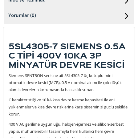
Yorumlar (0)
5SL4305-7 SIEMENS 0.5A
C TİPİ 400V 10KA 3P
MİNYATÜR DEVRE KESİCİ
Siemens SENTRON serisine ait 5SL4305-7 üç kutuplu mini
otomatik devre kesici (MCB), 0,5 A nominal akımı ile çok düşük
akımlı devrelerin korumasında hassaslık sunar.
C karakteristiği ve 10 kA kısa devre kesme kapasitesi ile ani
yüklenmeler ve kısa devre risklerine karşı sisteminizi güçlü şekilde
korur.
400 V AC gerilime uygunluğu, halojen-içermez ve silikon-serbest
yapısı, mühürlenebilir tasarımıyla hem kullanıcı hem çevre