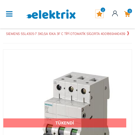
2
0
SIEMENS 5SL4305-7 3X0,5A 10KA 3F C TİPİ OTOMATİK SİGORTA 4001869440439
TÜKENDİ