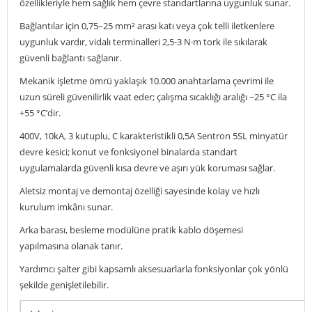
özellikleriyle hem sağlık hem çevre standartlarına uygunluk sunar.
Bağlantılar için 0,75–25 mm² arası katı veya çok telli iletkenlere
uygunluk vardır, vidalı terminalleri 2,5-3 N·m tork ile sıkılarak
güvenli bağlantı sağlanır.
Mekanik işletme ömrü yaklaşık 10.000 anahtarlama çevrimi ile
uzun süreli güvenilirlik vaat eder; çalışma sıcaklığı aralığı −25 °C ila
+55 °C’dir.
400V, 10kA, 3 kutuplu, C karakteristikli 0,5A Sentron 5SL minyatür
devre kesici; konut ve fonksiyonel binalarda standart
uygulamalarda güvenli kısa devre ve aşırı yük koruması sağlar.
Aletsiz montaj ve demontaj özelliği sayesinde kolay ve hızlı
kurulum imkânı sunar.
Arka barası, besleme modülüne pratik kablo döşemesi
yapılmasına olanak tanır.
Yardımcı şalter gibi kapsamlı aksesuarlarla fonksiyonlar çok yönlü
şekilde genişletilebilir.