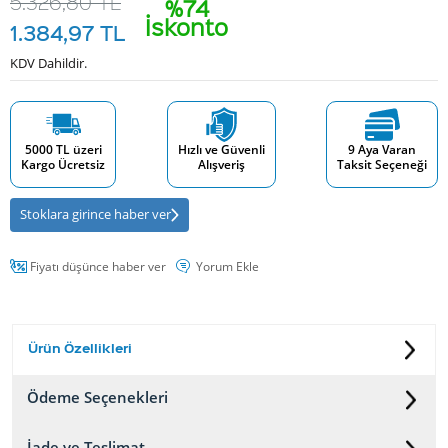
5.326,80
TL
%74
İskonto
1.384,97
TL
KDV Dahildir.
5000 TL üzeri
Hızlı ve Güvenli
9 Aya Varan
Kargo Ücretsiz
Alışveriş
Taksit Seçeneği
Stoklara girince haber ver
Fiyatı düşünce haber ver
Yorum Ekle
Ürün Özellikleri
Ödeme Seçenekleri
İade ve Teslimat