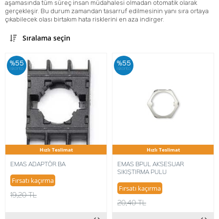
aşamasında tüm süreç insan müdahalesi olmadan otomatik olarak
gerçekleşir. Bu durum zamandan tasarruf edilmesinin yanı sıra ortaya
çıkabilecek olası birtakım hata risklerini en aza indirger.
Sıralama seçin
%55
%55
iskonto
iskonto
Hızlı Teslimat
Hızlı Teslimat
EMAS ADAPTÖR BA
EMAS BPUL AKSESUAR
SIKIŞTIRMA PULU
Fırsatı kaçırma
Fırsatı kaçırma
19,20 TL
20,40 TL