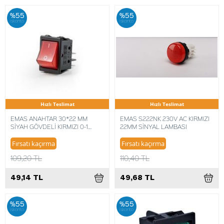
%55
%55
iskonto
iskonto
Hızlı Teslimat
Hızlı Teslimat
EMAS ANAHTAR 30*22 MM
EMAS S222NK 230V AC KIRMIZI
SİYAH GÖVDELİ KIRMIZI 0-1
22MM SİNYAL LAMBASI
IŞIKLI A14B1K11
Fırsatı kaçırma
Fırsatı kaçırma
109,20 TL
110,40 TL
49,14 TL
49,68 TL
%55
%55
iskonto
iskonto