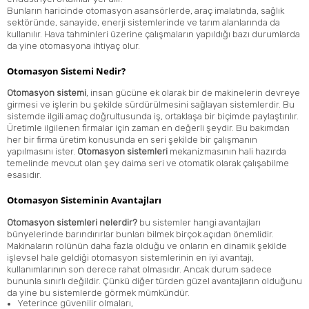
Bunların haricinde otomasyon asansörlerde, araç imalatında, sağlık
sektöründe, sanayide, enerji sistemlerinde ve tarım alanlarında da
kullanılır. Hava tahminleri üzerine çalışmaların yapıldığı bazı durumlarda
da yine otomasyona ihtiyaç olur.
Otomasyon Sistemi Nedir?
Otomasyon sistemi
, insan gücüne ek olarak bir de makinelerin devreye
girmesi ve işlerin bu şekilde sürdürülmesini sağlayan sistemlerdir. Bu
sistemde ilgili amaç doğrultusunda iş, ortaklaşa bir biçimde paylaştırılır.
Üretimle ilgilenen firmalar için zaman en değerli şeydir. Bu bakımdan
her bir firma üretim konusunda en seri şekilde bir çalışmanın
yapılmasını ister.
Otomasyon sistemleri
mekanizmasının hali hazırda
temelinde mevcut olan şey daima seri ve otomatik olarak çalışabilme
esasıdır.
Otomasyon Sisteminin Avantajları
Otomasyon sistemleri nelerdir?
bu sistemler hangi avantajları
bünyelerinde barındırırlar bunları bilmek birçok açıdan önemlidir.
Makinaların rolünün daha fazla olduğu ve onların en dinamik şekilde
işlevsel hale geldiği otomasyon sistemlerinin en iyi avantajı,
kullanımlarının son derece rahat olmasıdır. Ancak durum sadece
bununla sınırlı değildir. Çünkü diğer türden güzel avantajların olduğunu
da yine bu sistemlerde görmek mümkündür.
Yeterince güvenilir olmaları,