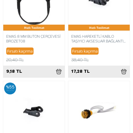
Hızlı Teslimat
Hızlı Teslimat
EMAS 8 MM BUTON ÇERÇEVESİ
EMAS HAREKETLİ KABLO
BROZET08
TAŞIYICI AKSESUAR BAĞLANTI
DIŞ HKP015015ZEA
Fırsatı kaçırma
Fırsatı kaçırma
20,40 TL
38,40 TL
9,18 TL
17,28 TL
%55
iskonto