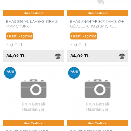
Hızlı Teslimat
Hızlı Teslimat
EMAS SİNYAL LAMBASI KIRMIZI
EMAS ANAHTAR 30*11 MM SİYAH
14MM S140NK
GÖVDELİ KIRMIZI 0-1 IŞIKLI
A21B1K11
Fırsatı kaçırma
Fırsatı kaçırma
75,60 TL
75,60 TL
34,02 TL
34,02 TL
%68
%68
iskonto
iskonto
Hızlı Teslimat
Hızlı Teslimat