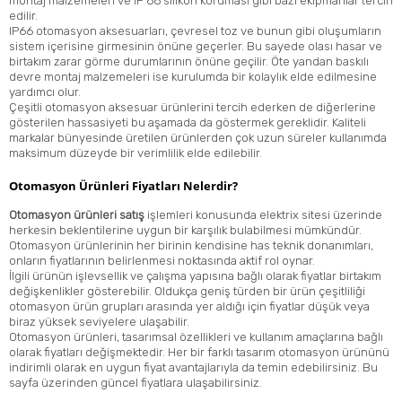
montaj malzemeleri ve IP 66 silikon koruması gibi bazı ekipmanlar tercih
edilir.
IP66 otomasyon aksesuarları, çevresel toz ve bunun gibi oluşumların
sistem içerisine girmesinin önüne geçerler. Bu sayede olası hasar ve
birtakım zarar görme durumlarının önüne geçilir. Öte yandan baskılı
devre montaj malzemeleri ise kurulumda bir kolaylık elde edilmesine
yardımcı olur.
Çeşitli otomasyon aksesuar ürünlerini tercih ederken de diğerlerine
gösterilen hassasiyeti bu aşamada da göstermek gereklidir. Kaliteli
markalar bünyesinde üretilen ürünlerden çok uzun süreler kullanımda
maksimum düzeyde bir verimlilik elde edilebilir.
Otomasyon Ürünleri Fiyatları Nelerdir?
Otomasyon ürünleri satış
işlemleri konusunda elektrix sitesi üzerinde
herkesin beklentilerine uygun bir karşılık bulabilmesi mümkündür.
Otomasyon ürünlerinin her birinin kendisine has teknik donanımları,
onların fiyatlarının belirlenmesi noktasında aktif rol oynar.
İlgili ürünün işlevsellik ve çalışma yapısına bağlı olarak fiyatlar birtakım
değişkenlikler gösterebilir. Oldukça geniş türden bir ürün çeşitliliği
otomasyon ürün grupları arasında yer aldığı için fiyatlar düşük veya
biraz yüksek seviyelere ulaşabilir.
Otomasyon ürünleri, tasarımsal özellikleri ve kullanım amaçlarına bağlı
olarak fiyatları değişmektedir. Her bir farklı tasarım otomasyon ürününü
indirimli olarak en uygun fiyat avantajlarıyla da temin edebilirsiniz. Bu
sayfa üzerinden güncel fiyatlara ulaşabilirsiniz.