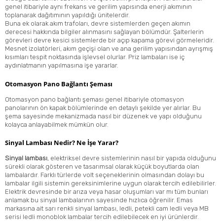
genel itibariyle aynı frekans ve gerilim yapısında enerji akımının
toplanarak dağıtımının yapıldığı ünitelerdir.
Buna ek olarak akım trafoları, devre sistemlerden geçen akımın
derecesi hakkında bilgiler alınmasını sağlayan bölümdür. Şalterlerin
görevleri devre kesici sistemlerde bir açıp kapama görevi görmeleridir.
Mesnet izolatörleri, akım geçişi olan ve ana gerilim yapısından ayrışmış
kısımları tespit noktasında işlevsel olurlar. Priz lambaları ise iç
aydınlatmanın yapılmasına işe yararlar.
Otomasyon Pano Bağlantı Şeması
Otomasyon pano bağlantı şeması genel itibariyle otomasyon
panolarının ön kapak bölümlerinde en detaylı şekilde yer alırlar. Bu
şema sayesinde mekanizmada nasıl bir düzenek ve yapı olduğunu
kolayca anlayabilmek mümkün olur.
Sinyal Lambası Nedir? Ne İşe Yarar?
Sinyal lambası
, elektriksel devre sistemlerinin nasıl bir yapıda olduğunu
sürekli olarak gösteren ve tasarımsal olarak küçük boyutlarda olan
lambalardır. Farklı türlerde volt seçeneklerinin olmasından dolayı bu
lambalar ilgili sistemin gereksinimlerine uygun olarak tercih edilebilirler.
Elektrik devresinde bir arıza veya hasar oluşumları var mı tüm bunları
anlamak bu sinyal lambalarının sayesinde hızlıca öğrenilir. Emas
markasına ait
sarı renkli sinyal lambası
, ledli, petekli cam ledli veya
MB
serisi ledli monoblok lambalar
tercih edilebilecek en iyi ürünlerdir.