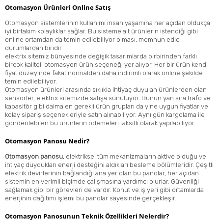
Otomasyon Ürünleri Online Satış
Otomasyon sistemlerinin kullanımı insan yaşamına her açıdan oldukça
iyi birtakım kolaylıklar sağlar. Bu sisteme ait ürünlerin istendiği gibi
online ortamdan da temin edilebiliyor olması, memnun edici
durumlardan biridir.
elektrix sitemiz bünyesinde değişik tasarımlarda birbirinden farklı
birçok kaliteli otomasyon ürün seçeneği yer alıyor. Her bir ürün kendi
fiyat düzeyinde fakat normalden daha indirimli olarak online şekilde
temin edilebiliyor.
Otomasyon ürünleri arasında sıklıkla ihtiyaç duyulan ürünlerden olan
sensörler, elektrix sitemizde satışa sunuluyor. Bunun yan sıra trafo ve
kapasitör
gibi daima en gerekli ürün grupları da yine uygun fiyatlar ve
kolay sipariş seçenekleriyle satın alınabiliyor. Aynı gün kargolama ile
gönderilebilen bu ürünlerin ödemeleri taksitli olarak yapılabiliyor.
Otomasyon Panosu Nedir?
Otomasyon panosu
, elektriksel tüm mekanizmaların aktive olduğu ve
ihtiyaç duydukları enerji desteğini aldıkları besleme bölümleridir. Çeşitli
elektrik devirlerinin bağlandığı ana yer olan bu panolar, her açıdan
sistemin en verimli biçimde çalışmasına yardımcı olurlar. Güvenliği
sağlamak gibi bir görevleri de vardır. Konut ve iş yeri gibi ortamlarda
enerjinin dağıtımı işlemi bu panolar sayesinde gerçekleşir.
Otomasyon Panosunun Teknik Özellikleri Nelerdir?