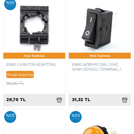
%55
iskonto
Hızlı Teslimat
Hızlı Teslimat
EMAS CA BUTON ADAPTÖRÜ
EMAS A21B1H10 IŞIKLI SİVİÇ
SİYAH GÖVDELİ TERMİNALLİ
IŞIKSIZ 1NA 30X11MM
Fırsatı kaçırma
66,00 TL
29,70 TL
31,32 TL
%55
%55
iskonto
iskonto