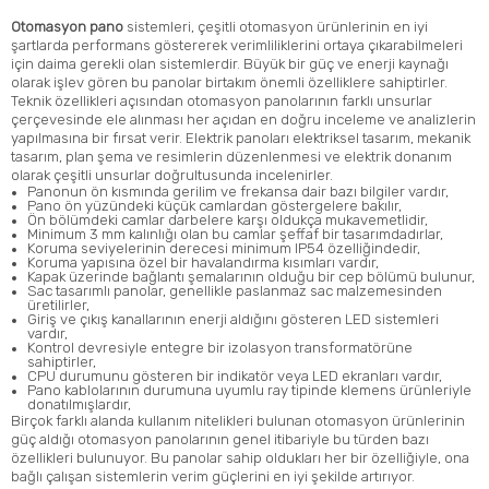
Otomasyon pano
sistemleri, çeşitli otomasyon ürünlerinin en iyi
şartlarda performans göstererek verimliliklerini ortaya çıkarabilmeleri
için daima gerekli olan sistemlerdir. Büyük bir güç ve enerji kaynağı
olarak işlev gören bu panolar birtakım önemli özelliklere sahiptirler.
Teknik özellikleri açısından otomasyon panolarının farklı unsurlar
çerçevesinde ele alınması her açıdan en doğru inceleme ve analizlerin
yapılmasına bir fırsat verir. Elektrik panoları elektriksel tasarım, mekanik
tasarım, plan şema ve resimlerin düzenlenmesi ve elektrik donanım
olarak çeşitli unsurlar doğrultusunda incelenirler.
Panonun ön kısmında gerilim ve frekansa dair bazı bilgiler vardır,
Pano ön yüzündeki küçük camlardan göstergelere bakılır,
Ön bölümdeki camlar darbelere karşı oldukça mukavemetlidir,
Minimum 3 mm kalınlığı olan bu camlar şeffaf bir tasarımdadırlar,
Koruma seviyelerinin derecesi minimum IP54 özelliğindedir,
Koruma yapısına özel bir havalandırma kısımları vardır,
Kapak üzerinde bağlantı şemalarının olduğu bir cep bölümü bulunur,
Sac tasarımlı panolar, genellikle paslanmaz sac malzemesinden
üretilirler,
Giriş ve çıkış kanallarının enerji aldığını gösteren LED sistemleri
vardır,
Kontrol devresiyle entegre bir izolasyon transformatörüne
sahiptirler,
CPU durumunu gösteren bir indikatör veya LED ekranları vardır,
Pano kablolarının durumuna uyumlu ray tipinde klemens ürünleriyle
donatılmışlardır,
Birçok farklı alanda kullanım nitelikleri bulunan otomasyon ürünlerinin
güç aldığı otomasyon panolarının genel itibariyle bu türden bazı
özellikleri bulunuyor. Bu panolar sahip oldukları her bir özelliğiyle, ona
bağlı çalışan sistemlerin verim güçlerini en iyi şekilde artırıyor.