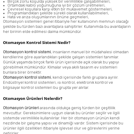
Birçok zorlu koşulda yüksek bir verimlilikle çalışabilmeleri,
Ortamdaki kablo yoğunluğuna iyi bir çözüm üretmeleri,
Çevresel koşullara karşı etkin bir mukavemet göstermeleri,
Programlandıkları şekilde sürekli olarak kullanılabilmeleri,
Hata ve arıza oluşumlarının önüne geçmeleri,
Otomasyon sistemleri genel itibariyle her kullanıcının memnun olacağı
şekilde bu türden bazı avantajlara sahiptirler. Kullanımda bu avantajların
her birinin elde edilmesi daima mümkündür.
Otomasyon Kontrol Sistemi Nedir?
Otomasyon kontrol sistemi
, insanların manuel bir müdahalesi olmadan
kendilerine göre ayarlandıkları şekilde çalışan sistemleri tanımlar.
Günlük yaşamda birçok farklı ürün içerisinde açık olarak bu yapıyı
görebilmek mümkündür. Klimalar veya akıllı tasarım ev sistemleri
bunlara birer örnektir.
Otomasyon kontrol sistemi
, kendi içerisinde farklı gruplara ayrılır.
Endüstriyel kontrol sistemleri, ısı kontrol, elektronik kontrol ve
bilgisayar kontrol sistemleri bu grupta yer alırlar.
Otomasyon Ürünleri Nelerdir?
Otomasyon ürünleri
arasında oldukça geniş türden bir çeşitlilik
mevcuttur. Gereksinimlere uygun olarak bu ürünler seçilir ve ilgili
sistemde verimlilikle kullanılırlar. Her bir otomasyon ürünün kendi
nezdinde bir çalışma yapısı ve dinamiği vardır. Sistem içerisinde bu
ürünler ilgili özellikleri itibariyle işlevsel olur ve görevlerini yerine
getirirler.