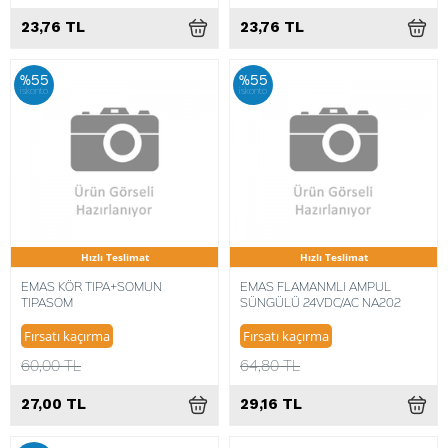
23,76 TL
23,76 TL
%55
%55
iskonto
iskonto
Hızlı Teslimat
Hızlı Teslimat
EMAS KÖR TIPA+SOMUN
EMAS FLAMANMLI AMPUL
TIPASOM
SÜNGÜLÜ 24VDC/AC NA202
Fırsatı kaçırma
Fırsatı kaçırma
60,00 TL
64,80 TL
27,00 TL
29,16 TL