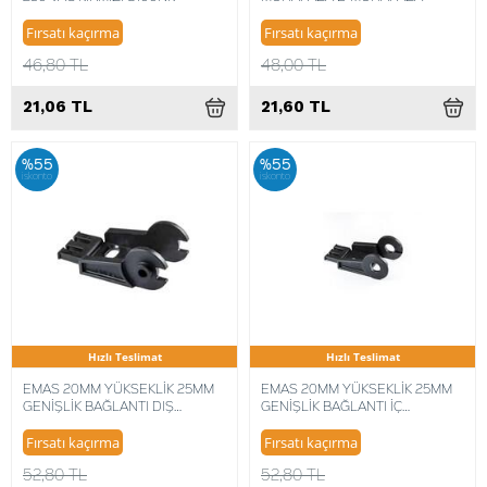
Fırsatı kaçırma
Fırsatı kaçırma
46,80 TL
48,00 TL
21,06 TL
21,60 TL
%55
%55
iskonto
iskonto
Hızlı Teslimat
Hızlı Teslimat
EMAS 20MM YÜKSEKLİK 25MM
EMAS 20MM YÜKSEKLİK 25MM
GENİŞLİK BAĞLANTI DIŞ
GENİŞLİK BAĞLANTI İÇ
HKP020025ZEA
HKP020025ZDA
Fırsatı kaçırma
Fırsatı kaçırma
52,80 TL
52,80 TL