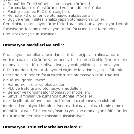
Sensörler
Enerji yönetimi otomasyon ürünleri,
Koruma kontrol rölesi ürünleri ve transdüser ürünleri,
Pasif izolatör ve
PLC
ürün çeşitleri,
Remote I/O ürünleri ve otomasyon aksesuarları,
Güç ve enerji kalitesi analizi yapan otomasyon ürünleri,
Genel olarak otomasyon ürün türleri arasında bunlar yer alıyor. Her bir
fonksiyonel tasarım otomasyon ürünü farklı markalar tarafından
üretilerek satışa sunulabiliyor.
Otomasyon Modelleri Nelerdir?
Otomasyon modelleri arasından bir ürün seçip satın almaya karar
verirken daima o ürünün yeterince iyi bir kalitede üretildiğinden emin
olunmalıdır. Her türde ihtiyacı karşılayacak şekilde ilgili otomasyon
ürünü modelleri, en profesyonel biçimde tasarlanmışlardır. Sitemiz
üzerinde birbirinden farklı birçok türde otomasyon ürünü modeli
olduğunu görebilirsiniz.
Harmonik filtreler
ve
ölçü aletleri
,
PLC ve
trafo
ürünü otomasyon modelleri,
Sensör ve
kondansatör
otomasyon modelleri,
Sinyal lambaları
ve kumanda butonları modelleri,
elektrix sitemiz bünyesinde bu türden bazı otomasyon sistemi
modelleri yer alıyor. Her birini farklı markalara ait olarak temin etmek
mümkün oluyor. Site ana sayfasında yer alan otomasyon bölümünden
bu ürünlerin her birine kolaylıkla ulaşılabiliyor.
Otomasyon Ürünleri Markaları Nelerdir?