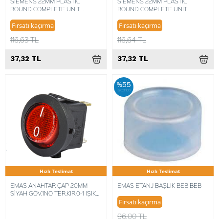
SIEMENS 22MM PLASTIC
SIEMENS 22MM PLASTIC
ROUND COMPLETE UNIT
ROUND COMPLETE UNIT
COMBINATION 4011209521933
COMBINATION 4011209521926
Fırsatı kaçırma
Fırsatı kaçırma
116,63 TL
116,64 TL
37,32 TL
37,32 TL
%55
iskonto
Hızlı Teslimat
Hızlı Teslimat
EMAS ANAHTAR ÇAP 20MM
EMAS ETANJ BAŞLIK BEB BEB
SİYAH GÖV.1NO TER.KIR.0-1 IŞIKLI
A71B1K11
Fırsatı kaçırma
96,00 TL