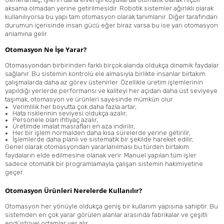
aksama olmadan yerine getirilmesidir. Robotik sistemler ağırlıklı olarak
kullanılıyorsa bu yapı tam otomasyon olarak tanımlanır. Diğer tarafından
durumun içerisinde insan gücü eğer biraz varsa bu ise yarı otomasyon
anlamına gelir.
Otomasyon Ne İşe Yarar?
Otomasyondan birbirinden farklı birçok alanda oldukça dinamik faydalar
sağlanır. Bu sistemin kontrolü ele almasıyla birlikte insanlar birtakım
çalışmalarda daha az görev üstenirler. Özellikle üretim işlemlerinin
yapıldığı yerlerde performansı ve kaliteyi her açıdan daha üst seviyeye
taşımak, otomasyon ve ürünleri sayesinde mümkün olur.
Verimlilik her boyutta çok daha fazla artar,
Hata risklerinin seviyesi oldukça azalır,
Personele olan ihtiyaç azalır,
Üretimde imalat masrafları en aza indirilir,
Her bir işlem normalden daha kısa sürelerde yerine getirilir,
İşlemlerde daha planlı ve sistematik bir şekilde hareket edilir,
Genel olarak otomasyondan yararlanılması bu türden birtakım
faydaların elde edilmesine olanak verir. Manuel yapılan tüm işler
sadece otomatik bir programlamayla çalışan sistemin hakimiyetine
geçer.
Otomasyon Ürünleri Nerelerde Kullanılır?
Otomasyon her yönüyle oldukça geniş bir kullanım yapısına sahiptir. Bu
sistemden en çok yarar görülen alanlar arasında fabrikalar ve çeşitli
endüstriyel ortamlar yer alır.