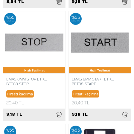
8,64 TL
9,18 TL
%55
%55
iskonto
iskonto
Hızlı Teslimat
Hızlı Teslimat
EMAS 8MM STOP ETİKET
EMAS 8MM START ETİKET
BET08-STOP
BET08-START
Fırsatı kaçırma
Fırsatı kaçırma
20,40 TL
20,40 TL
9,18 TL
9,18 TL
%55
%55
iskonto
iskonto