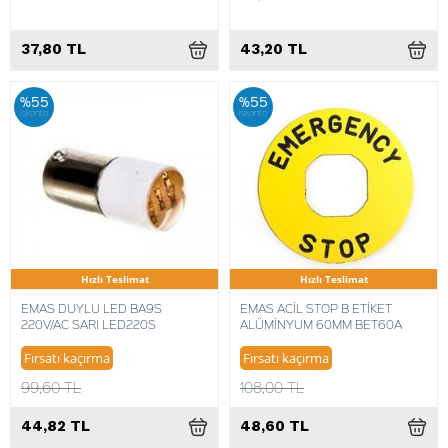
37,80 TL
43,20 TL
%55
%55
iskonto
iskonto
Hızlı Teslimat
Hızlı Teslimat
EMAS DUYLU LED BA9S
EMAS ACİL STOP B ETİKET
220V/AC SARI LED220S
ALÜMİNYUM 60MM BET60A
Fırsatı kaçırma
Fırsatı kaçırma
99,60 TL
108,00 TL
44,82 TL
48,60 TL