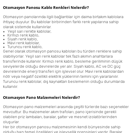
Otomasyon Panosu Kablo Renkleri Nelerdir?
Otomasyon panolarında ilgili bağlantılar için daima birtakım kablolara
ihtiyaç duyulur. Bu kablolar birbirinden farklı renk yapılarına sahip
olarak sistemde kullanılırlar.
Yeşil sarı renkte kablolar,
Kırmızı renk kablo,
Siyah renk kablo,
Mavi renk kablolar,
Turuncu renk kablo,
Genel olarak otomasyon panosu kabloları bu türden renklere sahip
olabiliyorlar. Yeşil sarı renk kablolar tek fazlı akımın anahtarlara
transferinde kullanılır. Kırmızı renk kablo, besleme geriliminin düşük
seviyelerde olduğu devrelerde yer alır. Siyah kablo, AC ve DC güç
devrelerinde enerji transferi için işlevsel olur. Mavi renk kablolardan
nötr veya negatif özellikli elektrik yüklerinin temini için yararlanılır.
Turuncu renk kablolar, dış kaynaktan beslemenin olduğu durumlarda
kullanılır.
Otomasyon Pano Malzemeleri Nelerdir?
Otomasyon pano malzemeleri arasında çeşitli türlerde bazı seçenekler
mevcuttur. Bu malzemeler akım trafoları, pano içerisinde gerekli
olabilen priz lambaları, baralar, şalter ve mesnet izolatörlerinden
oluşurlar.
Her bir otomasyon panosu malzemesinin kendi bünyesinde sahip
olduğu bazı temel özellikleri ve işlevsellik prensipleri vardır. Baralar