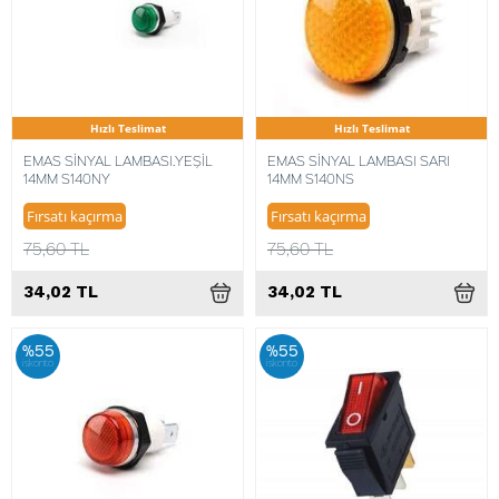
Hızlı Teslimat
Hızlı Teslimat
EMAS SİNYAL LAMBASI.YEŞİL
EMAS SİNYAL LAMBASI SARI
14MM S140NY
14MM S140NS
Fırsatı kaçırma
Fırsatı kaçırma
75,60 TL
75,60 TL
34,02 TL
34,02 TL
%55
%55
iskonto
iskonto