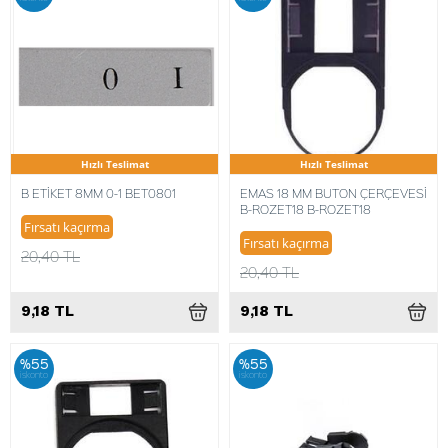
Hızlı Teslimat
Hızlı Teslimat
B ETİKET 8MM 0-1 BET0801
EMAS 18 MM BUTON ÇERÇEVESİ
B-ROZET18 B-ROZET18
Fırsatı kaçırma
Fırsatı kaçırma
20,40 TL
20,40 TL
9,18 TL
9,18 TL
%55
%55
iskonto
iskonto