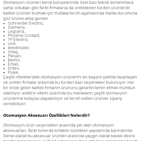
Otomasyon ürünleri kendi bünyelerinde özel bazı teknik donanımlara
sahip oldukları gibi farklı firmalarca da üretilebilen türden ürünlerdir.
Kaliteli ürünleri bulmak için mutlaka tercih aşamasında marka durumuna
göz önüne alma gerekir.
Schneider Electric
,
Siemens
,
Legrand
,
Phoenix Contact
,
TP Electric
,
Unit
,
Weidmüller
,
Ortaç
,
Pelsan
,
Bemis
,
Emas
,
Entes
,
Fluke
,
Çeşitli niteliklerdeki otomasyon ürünlerini en başarılı şekilde tasarlayan
ve üreten firmalar arasında bu türden bazı seçenekler bulunuyor. Her
bir önde gelen kaliteli firmanın ürününü garantili temin etmek mümkün
olabiliyor. elektrix sitemi üzerinde bu markaların çeşitli otomasyon
ürünlerine kolayca ulaşılabiliyor ve tercih edilen ürünler sipariş
verilebiliyor.
Otomasyon Aksesuarı Özellikleri Nelerdir?
Otomasyon ürün seçenekleri arasında yer alan otomasyon
aksesuarları, farklı türlerde birtakım özellikleri yapılarında barındırırlar.
Genel olarak bu aksesuar ürünleri arasında yaygın olarak baskılı devre