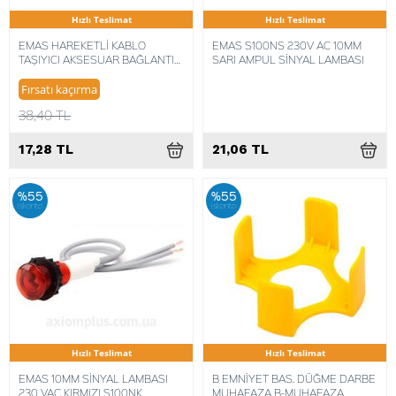
Hızlı Teslimat
Hızlı Teslimat
EMAS HAREKETLİ KABLO
EMAS S100NS 230V AC 10MM
TAŞIYICI AKSESUAR BAĞLANTI
SARI AMPUL SİNYAL LAMBASI
İÇ HKP015015ZDA
Fırsatı kaçırma
38,40 TL
17,28 TL
21,06 TL
%55
%55
iskonto
iskonto
Hızlı Teslimat
Hızlı Teslimat
EMAS 10MM SİNYAL LAMBASI
B EMNİYET BAS. DÜĞME DARBE
230 VAC KIRMIZI S100NK
MUHAFAZA B-MUHAFAZA