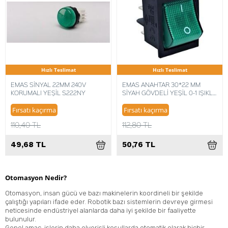
Hızlı Teslimat
Hızlı Teslimat
EMAS SİNYAL 22MM 240V
EMAS ANAHTAR 30*22 MM
KORUMALI YEŞİL S222NY
SİYAH GÖVDELİ YEŞİL 0-1 IŞIKLI
A14B1Y11
Fırsatı kaçırma
Fırsatı kaçırma
110,40 TL
112,80 TL
49,68 TL
50,76 TL
Otomasyon Nedir?
Otomasyon, insan gücü ve bazı makinelerin koordineli bir şekilde
çalıştığı yapıları ifade eder. Robotik bazı sistemlerin devreye girmesi
neticesinde endüstriyel alanlarda daha iyi şekilde bir faaliyette
bulunulur.
Genel amaç, işlerin daha elverişli koşullarda otomatik olarak hiçbir