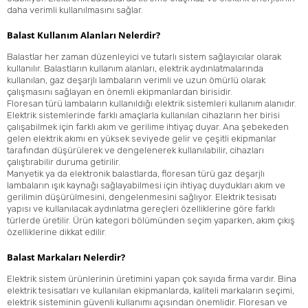
daha verimli kullanılmasını sağlar.
Balast Kullanım Alanları Nelerdir?
Balastlar her zaman düzenleyici ve tutarlı sistem sağlayıcılar olarak
kullanılır. Balastların kullanım alanları, elektrik aydınlatmalarında
kullanılan, gaz deşarjlı lambaların verimli ve uzun ömürlü olarak
çalışmasını sağlayan en önemli ekipmanlardan birisidir.
Floresan türü lambaların kullanıldığı elektrik sistemleri kullanım alanıdır.
Elektrik sistemlerinde farklı amaçlarla kullanılan cihazların her birisi
çalışabilmek için farklı akım ve gerilime ihtiyaç duyar. Ana şebekeden
gelen elektrik akımı en yüksek seviyede gelir ve çeşitli ekipmanlar
tarafından düşürülerek ve dengelenerek kullanılabilir, cihazları
çalıştırabilir duruma getirilir.
Manyetik ya da elektronik balastlarda, floresan türü gaz deşarjlı
lambaların ışık kaynağı sağlayabilmesi için ihtiyaç duydukları akım ve
gerilimin düşürülmesini, dengelenmesini sağlıyor. Elektrik tesisatı
yapısı ve kullanılacak aydınlatma gereçleri özelliklerine göre farklı
türlerde üretilir. Ürün kategori bölümünden seçim yaparken, akım çıkış
özelliklerine dikkat edilir.
Balast Markaları Nelerdir?
Elektrik sistem ürünlerinin üretimini yapan çok sayıda firma vardır. Bina
elektrik tesisatları ve kullanılan ekipmanlarda, kaliteli markaların seçimi,
elektrik sisteminin güvenli kullanımı açısından önemlidir. Floresan ve