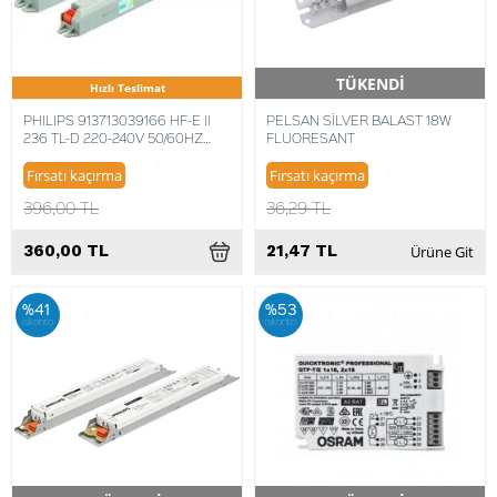
TÜKENDİ
Hızlı Teslimat
Hızlı Teslimat
PHILIPS 913713039166 HF-E II
PELSAN SİLVER BALAST 18W
236 TL-D 220-240V 50/60HZ
FLUORESANT
BALAST 871829166873200
Fırsatı kaçırma
Fırsatı kaçırma
396,00 TL
36,29 TL
360,00 TL
21,47 TL
Ürüne Git
%41
%53
iskonto
iskonto