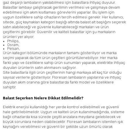
gaz deşarjlı lambaların yakılabilmesi için balastlara ihtiyaç duyulur.
Balastlar lambayı çalıştıracak gerilimin verilmesi ve çalışmaya devam
edebilmesi için akım kısıtlaması görevlerini yaparlar. Bu işlem için
uygun özelliklere sahip cihazların tercih edilmesi gerekir. Her kullanıcı,
sitede, güç kaynakları kategori başlığı altında balast alt başlığını seçerek
satın alabileceği ve güvenle kullanabileceği markaları ve ürün
çeşitlerini görebilir. Güvenilir ve kaliteli balastlar için şu markaların
ürünleri yer alıyor.
Philips
,
Osram
,
Pelsan
,
Ürün kategori bölümünde markaların tamamı gösteriliyor ve marka
seçimi yaparak da tüm ürün çeşitleri görüntülenebiliyor. Her marka
farklı yapı ve özelliklere sahip ürün sunumları yaparak, elektrikte ihtiyaç
duyulan ürünlerin satın alınmasını sağlıyor.
Site balastlarla ilgili ürün çeşitlerinin hangi markaya ait kaç tür olduğu
sayısal verilerle gösteriliyor. Floresan lambaların yapılarına ve ihtiyaç
duyulan akım oranına göre balastlarda farklı model ve özelliklere
sahiptir.
Balast Seçerken Nelere Dikkat Edilmelidir?
Elektrik enerjisi kullanıldığı her yerde kontrol edilebilmeli ve güvenli
hale getirilebilmelidir. Uygun ve kaliteli ürün kullanılmadığında, sisteme
bağlı cihazlarda kısa sürede çeşitli arızalara meydana gelebilecek ve
büyük sorunlara neden olabilecektir. Floresan lambaların istenilen ışık
kaynağını verebilmesi ve güvenli bir şekilde uzun ömürlü olarak