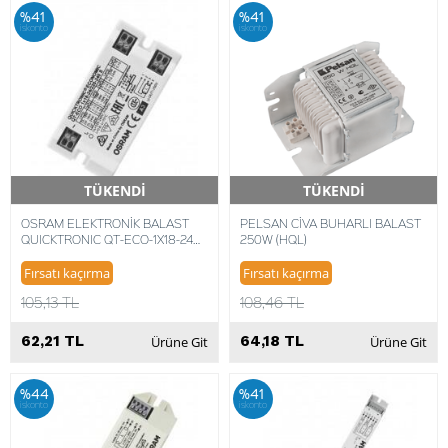
%41
%41
iskonto
iskonto
TÜKENDİ
TÜKENDİ
Hızlı Teslimat
Hızlı Teslimat
OSRAM ELEKTRONİK BALAST
PELSAN CİVA BUHARLI BALAST
QUICKTRONIC QT-ECO-1X18-24
250W (HQL)
4050300638560
Fırsatı kaçırma
Fırsatı kaçırma
105,13 TL
108,46 TL
62,21 TL
64,18 TL
Ürüne Git
Ürüne Git
%44
%41
iskonto
iskonto