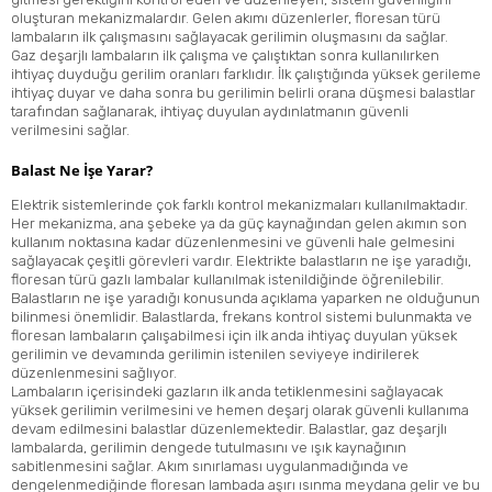
oluşturan mekanizmalardır. Gelen akımı düzenlerler, floresan türü
lambaların ilk çalışmasını sağlayacak gerilimin oluşmasını da sağlar.
Gaz deşarjlı lambaların ilk çalışma ve çalıştıktan sonra kullanılırken
ihtiyaç duyduğu gerilim oranları farklıdır. İlk çalıştığında yüksek gerileme
ihtiyaç duyar ve daha sonra bu gerilimin belirli orana düşmesi balastlar
tarafından sağlanarak, ihtiyaç duyulan aydınlatmanın güvenli
verilmesini sağlar.
Balast Ne İşe Yarar?
Elektrik sistemlerinde çok farklı kontrol mekanizmaları kullanılmaktadır.
Her mekanizma, ana şebeke ya da güç kaynağından gelen akımın son
kullanım noktasına kadar düzenlenmesini ve güvenli hale gelmesini
sağlayacak çeşitli görevleri vardır. Elektrikte balastların ne işe yaradığı,
floresan türü gazlı lambalar kullanılmak istenildiğinde öğrenilebilir.
Balastların ne işe yaradığı konusunda açıklama yaparken ne olduğunun
bilinmesi önemlidir. Balastlarda, frekans kontrol sistemi bulunmakta ve
floresan lambaların çalışabilmesi için ilk anda ihtiyaç duyulan yüksek
gerilimin ve devamında gerilimin istenilen seviyeye indirilerek
düzenlenmesini sağlıyor.
Lambaların içerisindeki gazların ilk anda tetiklenmesini sağlayacak
yüksek gerilimin verilmesini ve hemen deşarj olarak güvenli kullanıma
devam edilmesini balastlar düzenlemektedir. Balastlar, gaz deşarjlı
lambalarda, gerilimin dengede tutulmasını ve ışık kaynağının
sabitlenmesini sağlar. Akım sınırlaması uygulanmadığında ve
dengelenmediğinde floresan lambada aşırı ısınma meydana gelir ve bu