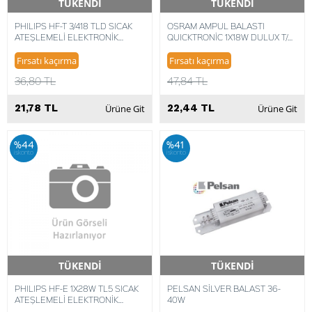
TÜKENDİ
TÜKENDİ
Hızlı Teslimat
Hızlı Teslimat
PHILIPS HF-T 3/418 TLD SICAK
OSRAM AMPUL BALASTI
ATEŞLEMELİ ELEKTRONİK
QUICKTRONİC 1X18W DULUX T/E
BALAST 8711500999320
PLT 4008321537065
Fırsatı kaçırma
Fırsatı kaçırma
36,80 TL
47,84 TL
21,78 TL
22,44 TL
Ürüne Git
Ürüne Git
%44
%41
iskonto
iskonto
TÜKENDİ
TÜKENDİ
Hızlı Teslimat
Hızlı Teslimat
PHILIPS HF-E 1X28W TL5 SICAK
PELSAN SİLVER BALAST 36-
ATEŞLEMELİ ELEKTRONİK
40W
BALAST 8718291668831