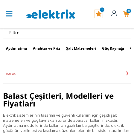
2
0
Filtre
Aydınlatma
Anahtar ve Priz
Şalt Malzemeleri
Güç Kaynağı
G
BALAST
Balast Çeşitleri, Modelleri ve
Fiyatları
Elektrik sistemlerinin tasarımı ve güvenli kullanımı için çeşitli
şalt
malzemeleri
ve
güç kaynakları
türünde aparatlar kullanılmaktadır.
Aydınlatma modelleri
nde kullanılan gazlı lamba çeşitlerinde, elektrik
gücünün verilmesi ve kısıtlama düzenlemelerinin bir sistem tarafından