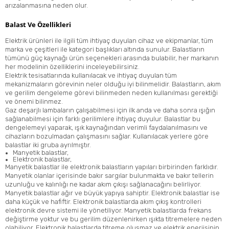
arızalanmasına neden olur.
Balast Ve Özellikleri
Elektrik ürünleri ile ilgili tüm ihtiyaç duyulan cihaz ve ekipmanlar, tüm
marka ve çeşitleri ile kategori başlıkları altında sunulur. Balastların
tümünü güç kaynağı ürün seçenekleri arasında bulabilir, her markanın
her modelinin özelliklerini inceleyebilirsiniz.
Elektrik tesisatlarında kullanılacak ve ihtiyaç duyulan tüm
mekanizmaların görevinin neler olduğu iyi bilinmelidir. Balastların, akım
ve gerilim dengeleme görevi bilinmeden neden kullanılması gerektiği
ve önemi bilinmez.
Gaz deşarjlı lambaların çalışabilmesi için ilk anda ve daha sonra ışığın
sağlanabilmesi için farklı gerilimlere ihtiyaç duyulur. Balastlar bu
dengelemeyi yaparak, ışık kaynağından verimli faydalanılmasını ve
cihazların bozulmadan çalışmasını sağlar. Kullanılacak yerlere göre
balastlar iki gruba ayrılmıştır.
Manyetik balastlar,
Elektronik balastlar,
Manyetik balastlar ile elektronik balastların yapıları birbirinden farklıdır.
Manyetik olanlar içerisinde bakır sargılar bulunmakta ve bakır tellerin
uzunluğu ve kalınlığı ne kadar akım çıkışı sağlanacağını belirliyor.
Manyetik balastlar ağır ve büyük yapıya sahiptir. Elektronik balastlar ise
daha küçük ve hafiftir. Elektronik balastlarda akım çıkış kontrolleri
elektronik devre sistemi ile yönetiliyor. Manyetik balastlarda frekans
değiştirme yoktur ve bu gerilim düzenlenirken ışıkta titremelere neden
olabiliyor. Elektronik balastlarda titreme oluşmaz ve elektrik enerjisinin