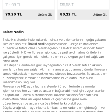
154,69 TL
135,58 TL
79,20 TL
80,22 TL
Ürüne Git
Ürüne Git
Balast Nedir?
Elektrik sistemlerinde kullanılan cihaz ve ekipmanlarının çoğu yabancı
isimlere sahiptir.
Balast nedir
açıklamasında Türkçe kelime anlamı,
düzenli ve tutarlı olmak olarak açıklanır. Elektrik sistemlerindeki tanımı
ise şöyledir. HID ve floresan gibi gaz deşarjlı aydınlatma ünitelerinin
çalışması için gerekli olan elektrik akımını ve uygun gerilimi sağlayan
cihazlardır.
Gaz deşarjlı lambalara güç kaynağından direkt olarak iletilen akımın
sınırlandırılmasını sağlar. Akım sınırlaması uygulanmadığında, floresan
lamba yüksek akım çekecek ve kısa sürede bozulacaktır. Balastlar, akımı
düzenleyerek, lambaların bozulmamasını ve daha uzun süre
kullanılmasını sağlıyor.
Floresan ve HID aydınlatma sistemleri üretimlerinde ve montaj
işlemlerinde her zaman balastların bağlanabilmesi için uygun alanlar
oluşturulur. Elektrik sistemlerinde kullanılacak olan floresan türü
aydınlatma cihazları kapasiteleri ve çeşitlerine göre akımı
düzenleyecek balastlarında özellikleri farklı olabiliyor.
Güç kaynağından, aydınlatma lambasına ne kadar akım gideceğini ve
gitmesi gerektiğini kontrol eden ve düzenleyen, sistem güvenliğini