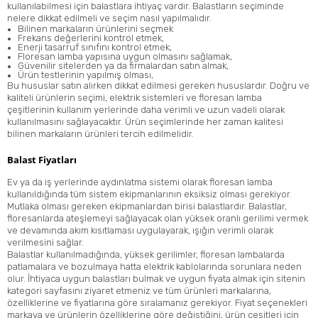
kullanılabilmesi için balastlara ihtiyaç vardır. Balastların seçiminde
nelere dikkat edilmeli ve seçim nasıl yapılmalıdır.
Bilinen markaların ürünlerini seçmek
Frekans değerlerini kontrol etmek,
Enerji tasarruf sınıfını kontrol etmek,
Floresan lamba yapısına uygun olmasını sağlamak,
Güvenilir sitelerden ya da firmalardan satın almak,
Ürün testlerinin yapılmış olması,
Bu hususlar satın alırken dikkat edilmesi gereken hususlardır. Doğru ve
kaliteli ürünlerin seçimi, elektrik sistemleri ve floresan lamba
çeşitlerinin kullanım yerlerinde daha verimli ve uzun vadeli olarak
kullanılmasını sağlayacaktır. Ürün seçimlerinde her zaman kalitesi
bilinen markaların ürünleri tercih edilmelidir.
Balast Fiyatları
Ev ya da iş yerlerinde aydınlatma sistemi olarak floresan lamba
kullanıldığında tüm sistem ekipmanlarının eksiksiz olması gerekiyor.
Mutlaka olması gereken ekipmanlardan birisi balastlardır. Balastlar,
floresanlarda ateşlemeyi sağlayacak olan yüksek oranlı gerilimi vermek
ve devamında akım kısıtlaması uygulayarak, ışığın verimli olarak
verilmesini sağlar.
Balastlar kullanılmadığında, yüksek gerilimler, floresan lambalarda
patlamalara ve bozulmaya hatta elektrik kablolarında sorunlara neden
olur. İhtiyaca uygun balastları bulmak ve uygun fiyata almak için sitenin
kategori sayfasını ziyaret etmeniz ve tüm ürünleri markalarına,
özelliklerine ve fiyatlarına göre sıralamanız gerekiyor. Fiyat seçenekleri
markaya ve ürünlerin özelliklerine göre değiştiğini, ürün çeşitleri için