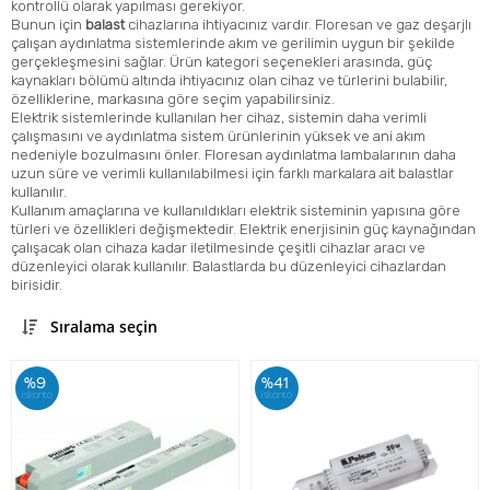
kontrollü olarak yapılması gerekiyor.
Bunun için
balast
cihazlarına ihtiyacınız vardır.
Floresan
ve gaz deşarjlı
çalışan aydınlatma sistemlerinde akım ve gerilimin uygun bir şekilde
gerçekleşmesini sağlar. Ürün kategori seçenekleri arasında, güç
kaynakları bölümü altında ihtiyacınız olan cihaz ve türlerini bulabilir,
özelliklerine, markasına göre seçim yapabilirsiniz.
Elektrik sistemlerinde kullanılan her cihaz, sistemin daha verimli
çalışmasını ve aydınlatma sistem ürünlerinin yüksek ve ani akım
nedeniyle bozulmasını önler. Floresan aydınlatma
lambalar
ının daha
uzun süre ve verimli kullanılabilmesi için farklı markalara ait balastlar
kullanılır.
Kullanım amaçlarına ve kullanıldıkları elektrik sisteminin yapısına göre
türleri ve özellikleri değişmektedir. Elektrik enerjisinin güç kaynağından
çalışacak olan cihaza kadar iletilmesinde çeşitli cihazlar aracı ve
düzenleyici olarak kullanılır. Balastlarda bu düzenleyici cihazlardan
birisidir.
Sıralama seçin
%9
%41
iskonto
iskonto