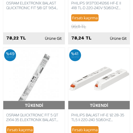
OSRAM ELEKTRONİK BALAST
PHILIPS 913713041266 HF-E II
QUICKTRONIC FIT 5/8 QT 1X54
418 TL-D 220-240V 50/60HZ
4008321873828
BALAST 871829177060200
Fırsatı kaçırma
99,11 TL
78,22 TL
78,24 TL
Ürüne Git
Ürüne Git
%49
%41
iskonto
iskonto
TÜKENDİ
TÜKENDİ
Hızlı Teslimat
Hızlı Teslimat
OSRAM QUICKTRONIC FIT 5 QT
PHILIPS BALAST HF-E 1/2 28-35
2X14-35 ELEKTRONİK BALAST
TL5 II 220-240 50/60HZ
4008321971258
913713042866 8718696567678
Fırsatı kaçırma
Fırsatı kaçırma