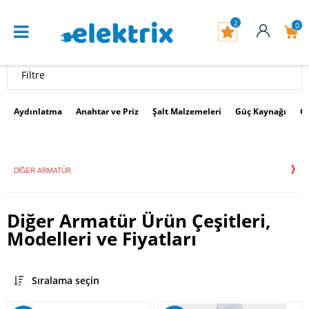
2
0
Filtre
Aydınlatma
Anahtar ve Priz
Şalt Malzemeleri
Güç Kaynağı
G
DIĞER ARMATÜR
Diğer Armatür Ürün Çeşitleri,
Modelleri ve Fiyatları
Sıralama seçin