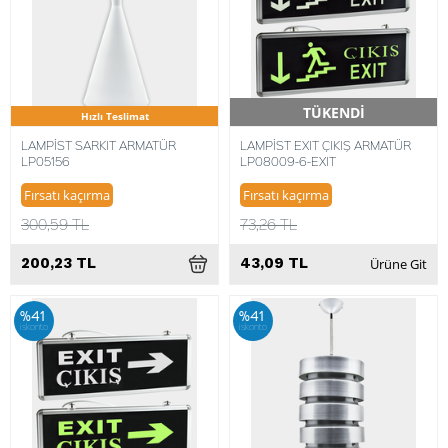
TÜKENDİ
Hızlı Teslimat
Hızlı Teslimat
LAMPİST SARKIT ARMATÜR
LAMPİST EXIT ÇIKIŞ ARMATÜR
LP05156
LP08009-6-EXIT
Fırsatı kaçırma
Fırsatı kaçırma
300,59 TL
73,26 TL
200,23 TL
43,09 TL
Ürüne Git
%41
%41
iskonto
iskonto