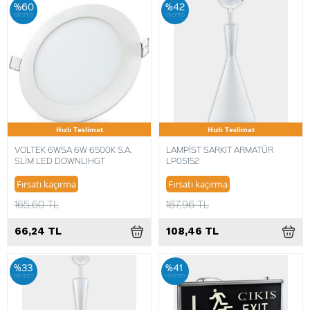
%60
%42
iskonto
iskonto
Hızlı Teslimat
Hızlı Teslimat
VOLTEK 6WSA 6W 6500K S.A.
LAMPİST SARKIT ARMATÜR
SLİM LED DOWNLIHGT
LP05152
Fırsatı kaçırma
Fırsatı kaçırma
165,60 TL
187,96 TL
66,24 TL
108,46 TL
%33
%41
iskonto
iskonto