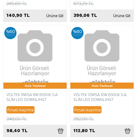
245,69 TL
673,29 TL
140,90 TL
396,06 TL
Ürüne Git
Ürüne Git
%60
%60
iskonto
iskonto
Hızlı Teslimat
Hızlı Teslimat
VOLTEK 9WSA 9W 6500K S.A.
VOLTEK 12WSA 12W 6500K S.A.
SLİM LED DOWNLIHGT
SLİM LED DOWNLIHGT
Fırsatı kaçırma
Fırsatı kaçırma
246,00 TL
282,00 TL
98,40 TL
112,80 TL