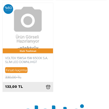
%60
iskonto
Hızlı Teslimat
VOLTEK 15WSA 15W 6500K S.A.
SLİM LED DOWNLIHGT
Fırsatı kaçırma
330,00 TL
132,00 TL