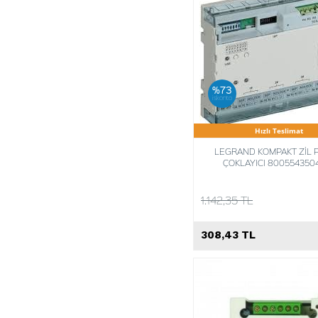
%73
iskonto
Hızlı Teslimat
LEGRAND KOMPAKT ZİL 
ÇOKLAYICI 800554350
1.142,35 TL
308,43 TL