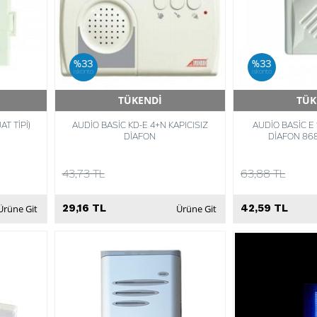
%33
%33
iskonto
iskonto
TÜKENDİ
TÜK
Hızlı Teslimat
Hızlı 
AT TİPİ)
AUDİO BASİC KD-E 4+N KAPICISIZ
AUDİO BASİC E 
DİAFON
DİAFON 86
43,73 TL
63,88 TL
29,16 TL
42,59 TL
Ürüne Git
Ürüne Git