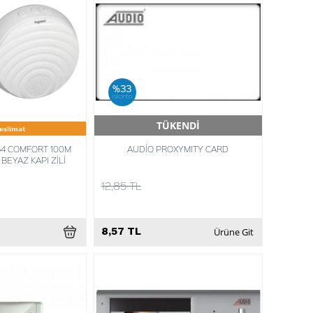
%33
iskonto
TÜKENDİ
Teslimat
Hızlı Teslimat
4 COMFORT 100M
AUDİO PROXYMITY CARD
BEYAZ KAPI ZİLİ
12,85 TL
8,57 TL
Ürüne Git