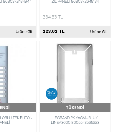
Lİ 8680372484947
ZİL PANELİ 8680372648134
334,53 TL
223,02 TL
Ürüne Git
Ürüne Git
%73
iskonto
ENDİ
TÜKENDİ
Teslimat
Hızlı Teslimat
RLÖRLÜ TEK BUTON
LEGRAND 2K YAĞMURLUK
PANELİ
LINEA3000 8005543565223