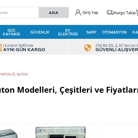
Giriş Yap
Kargo Takip
GÜÇ
EV
GÜVENLIK
SARF
OTOMASYON
KA
KAYNAĞI
ELEKTRIĞI
Ürünlerin %95'inde
256 Bit SSL & 3D Secure i
AYNI GÜN KARGO
GÜVENLİ ALIŞVER
IYAFON ZIL BUTON
ton Modelleri, Çeşitleri ve Fiyatlar