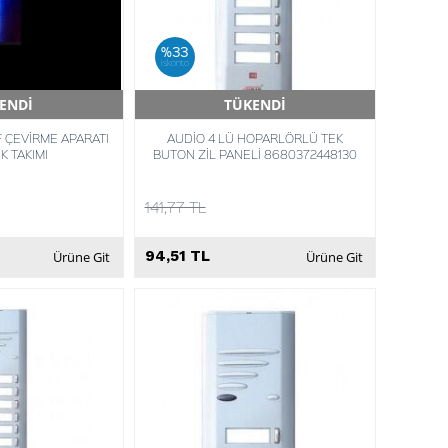
%33
iskonto
ENDİ
TÜKENDİ
Teslimat
Hızlı Teslimat
 ÇEVİRME APARATI
AUDİO 4 LÜ HOPARLÖRLÜ TEK
IK TAKIMI
BUTON ZİL PANELİ 8680372448130
141,77 TL
94,51 TL
Ürüne Git
Ürüne Git