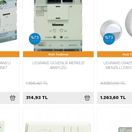
%73
%73
iskonto
iskonto
Hızlı Teslimat
Hızlı 
PANELİ
LEGRAND GÜVENLİK MERKEZİ
LEGRAND 09425
4567
ARAYÜZÜ
MENZİLLİ 230V 
1.166,42 TL
4.680,00 TL
314,93 TL
1.263,60 TL