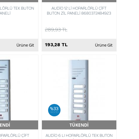
RLÖRLÜ TEK BUTON
AUDİO 12 Lİ HOPARLÖRLÜ ÇİFT
PANELİ
BUTON ZİL PANELİ 8680372484923
289,93 TL
193,28 TL
Ürüne Git
Ürüne Git
%33
iskonto
ENDİ
TÜKENDİ
Teslimat
Hızlı Teslimat
OPARLÖRLÜ ÇİFT
AUDİO 6 LI HOPARLÖRLÜ TEK BUTON