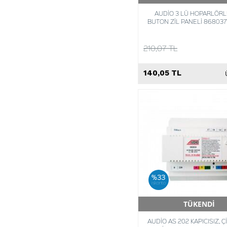
AUDİO 3 LÜ HOPARLÖRL
BUTON ZİL PANELİ 868037
210,07 TL
140,05 TL
%33
iskonto
TÜKENDİ
Hızlı Teslimat
AUDİO AS 202 KAPICISIZ, Çİ