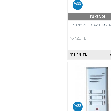
%33
iskonto
TÜKENDİ
Hızlı Teslimat
AUDİO VİDEO DAĞITIM YÜK
167,23 TL
111,48 TL
%33
iskonto