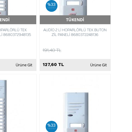
%33
iskonto
ENDİ
TÜKENDİ
Teslimat
Hızlı Teslimat
OPARLÖRLÜ TEK
AUDİO 2 Lİ HOPARLÖRLÜ TEK BUTON
Lİ 8680372948135
ZİL PANELİ 8680372248136
191,40 TL
127,60 TL
Ürüne Git
Ürüne Git
%33
iskonto