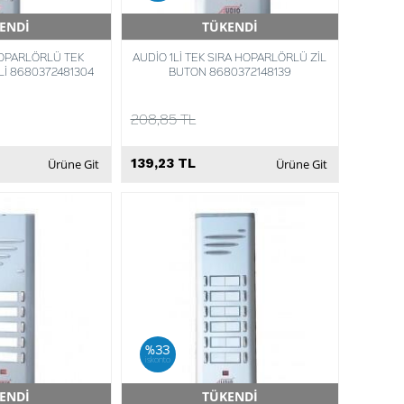
ENDİ
TÜKENDİ
Teslimat
Hızlı Teslimat
HOPARLÖRLÜ TEK
AUDİO 1Lİ TEK SIRA HOPARLÖRLÜ ZİL
Lİ 8680372481304
BUTON 8680372148139
208,85 TL
139,23 TL
Ürüne Git
Ürüne Git
%33
iskonto
ENDİ
TÜKENDİ
Teslimat
Hızlı Teslimat