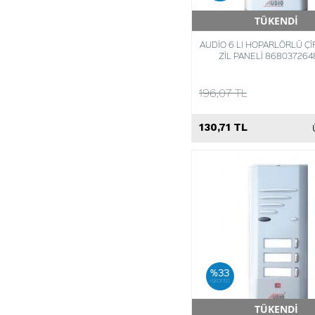
TÜKENDİ
Hızlı Teslimat
AUDİO 6 LI HOPARLÖRLÜ Çİ
ZİL PANELİ 868037264
196,07 TL
130,71 TL
%33
iskonto
TÜKENDİ
Hızlı Teslimat