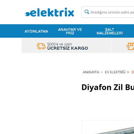
ANAHTAR VE
ŞALT
AYDINLATMA
PRIZ
MALZEMELERI
5000 ₺ ve üzeri
ÜCRETSİZ KARGO
ANASAYFA
EV ELEKTRIĞI
D
Diyafon Zil Bu