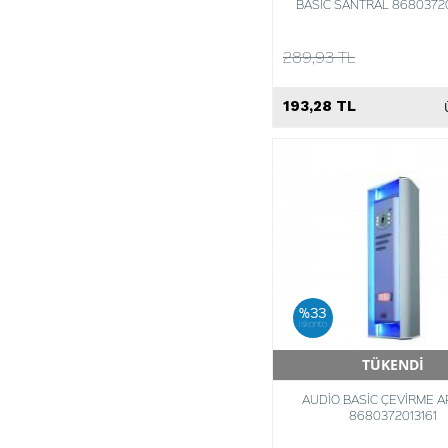
BASİC SANTRAL 8680372
289,93 TL
193,28 TL
%33
iskonto
TÜKENDİ
Hızlı Teslimat
AUDİO BASİC ÇEVİRME A
8680372013161