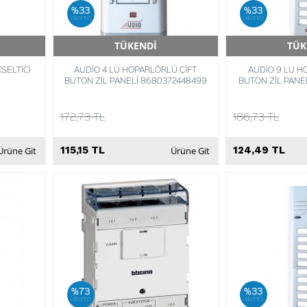
%33
%33
iskonto
iskonto
TÜKENDİ
TÜK
Hızlı Teslimat
Hızlı 
SELTİCİ
AUDİO 4 LÜ HOPARLÖRLÜ ÇİFT
AUDİO 9 LU H
BUTON ZİL PANELİ 8680372448499
BUTON ZİL PANE
172,73 TL
186,73 TL
115,15 TL
124,49 TL
Ürüne Git
Ürüne Git
%73
%33
iskonto
iskonto