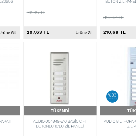
020206
BUTON ZİL PANE
311,45 TL
316,02 TL
207,63 TL
210,68 TL
Ürüne Git
Ürüne Git
%33
iskonto
TÜKENDİ
TÜK
Hızlı Teslimat
Hızlı 
PARATI
AUDIO 004849-E10 BASİC ÇİFT
AUDİO 8 Lİ HOPA
BUTONLU 10'LU ZİL PANELİ
ZİL 