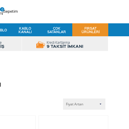
0
Sepetim
KABLO
ÇOK
FIRSAT
BLO
KANALI
SATANLAR
ÜRÜNLERI
le
Kredi Kartlarına
İŞ
9 TAKSİT İMKANI
ı