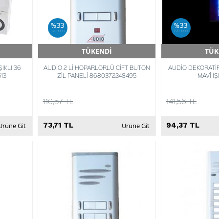
%33
%33
iskonto
iskonto
TÜKENDİ
TÜK
Hızlı Teslimat
Hızlı 
IKLI 36
AUDİO 2 Lİ HOPARLÖRLÜ ÇİFT BUTON
AUDİO DEKORATİF
13
ZİL PANELİ 8680372248495
MAVİ IŞ
110,57 TL
141,56 TL
73,71 TL
94,37 TL
Ürüne Git
Ürüne Git