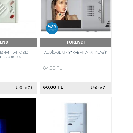
%29
iskonto
ENDİ
TÜKENDİ
Teslimat
Hızlı Teslimat
12 4+N KAPICISIZ
AUDİO GDM 4,3″ KREM KAPAK KLASİK
80372010337
84,00 TL
60,00 TL
Ürüne Git
Ürüne Git