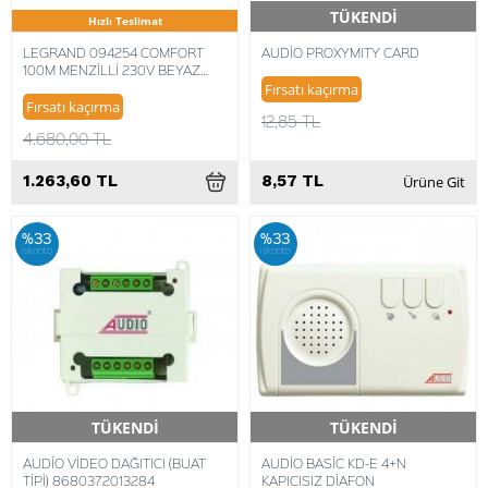
TÜKENDİ
Hızlı Teslimat
Hızlı Teslimat
LEGRAND 094254 COMFORT
AUDİO PROXYMITY CARD
100M MENZİLLİ 230V BEYAZ
KAPI ZİLİ
Fırsatı kaçırma
Fırsatı kaçırma
12,85 TL
4.680,00 TL
1.263,60 TL
8,57 TL
Ürüne Git
%33
%33
iskonto
iskonto
TÜKENDİ
TÜKENDİ
Hızlı Teslimat
Hızlı Teslimat
AUDİO VİDEO DAĞITICI (BUAT
AUDİO BASİC KD-E 4+N
TİPİ) 8680372013284
KAPICISIZ DİAFON