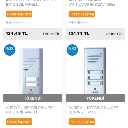
BUTON ZİL PANELİ
VANTİLATÖR 8680215119982
8680372948135
Fırsatı kaçırma
Fırsatı kaçırma
186,73 TL
244,49 TL
124,49 TL
124,74 TL
Ürüne Git
Ürüne Git
%33
%33
iskonto
iskonto
TÜKENDİ
TÜKENDİ
Hızlı Teslimat
Hızlı Teslimat
AUDİO 2 Lİ HOPARLÖRLÜ TEK
AUDİO 6 LI HOPARLÖRLÜ ÇİFT
BUTON ZİL PANELİ
BUTON ZİL PANELİ
8680372248136
8680372648493
Fırsatı kaçırma
Fırsatı kaçırma