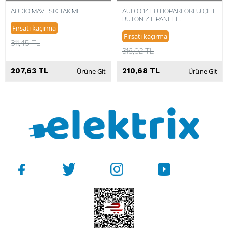
AUDİO MAVİ IŞIK TAKIMI
AUDİO 14 LÜ HOPARLÖRLÜ ÇİFT
BUTON ZİL PANELİ
8680372484947
Fırsatı kaçırma
Fırsatı kaçırma
311,45 TL
316,02 TL
207,63 TL
210,68 TL
Ürüne Git
Ürüne Git