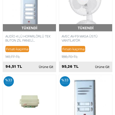
TÜKENDİ
TÜKENDİ
Hızlı Teslimat
Hızlı Teslimat
AUDİO 4 LÜ HOPARLÖRLÜ TEK
AVEC AV-F9 MASA ÜSTÜ
BUTON ZİL PANELİ
VANTİLATÖR
8680372448130
Fırsatı kaçırma
Fırsatı kaçırma
141,77 TL
186,70 TL
94,51 TL
95,26 TL
Ürüne Git
Ürüne Git
%33
%33
iskonto
iskonto