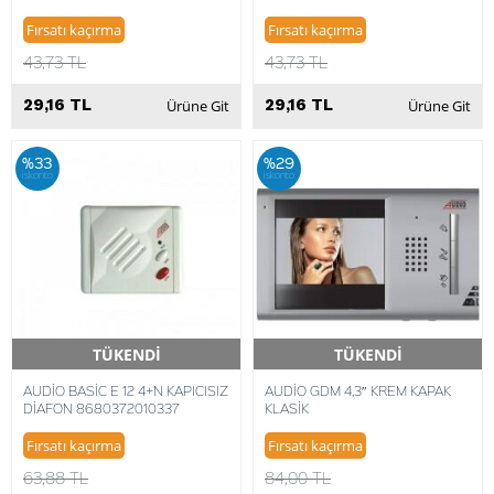
Fırsatı kaçırma
Fırsatı kaçırma
43,73 TL
43,73 TL
29,16 TL
29,16 TL
Ürüne Git
Ürüne Git
%33
%29
iskonto
iskonto
TÜKENDİ
TÜKENDİ
Hızlı Teslimat
Hızlı Teslimat
AUDİO BASİC E 12 4+N KAPICISIZ
AUDİO GDM 4,3″ KREM KAPAK
DİAFON 8680372010337
KLASİK
Fırsatı kaçırma
Fırsatı kaçırma
63,88 TL
84,00 TL