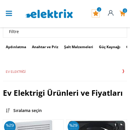
2
0
Filtre
Aydınlatma
Anahtar ve Priz
Şalt Malzemeleri
Güç Kaynağı
G
EV ELEKTRIĞI
Ev Elektrigi Ürünleri ve Fiyatları
Sıralama seçin
%29
%29
iskonto
iskonto