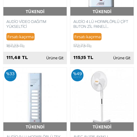
TÜKENDİ
TÜKENDİ
Hızlı Teslimat
Hızlı Teslimat
AUDİO VİDEO DAĞITIM
AUDİO 4 LÜ HOPARLÖRLÜ ÇİFT
YÜKSELTİCİ
BUTON ZİL PANELİ
8680372448499
Fırsatı kaçırma
Fırsatı kaçırma
167,23 TL
172,73 TL
111,48 TL
115,15 TL
Ürüne Git
Ürüne Git
%33
%49
iskonto
iskonto
TÜKENDİ
TÜKENDİ
Hızlı Teslimat
Hızlı Teslimat
AUDİO 9 LU HOPARLÖRLÜ TEK
AVEC AV-F16 AYAKLI