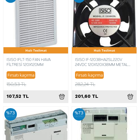
Hızlı Teslimat
Hızlı Teslimat
ISISO IFLT-150 FAN HAVA
ISISO IF-12038HA2SL220V
FİLTRESİ 120X120MM
24VDC 120X120X38MM METAL
FAN
Fırsatı kaçırma
Fırsatı kaçırma
150,53 TL
282,24 TL
107,52 TL
201,60 TL
%73
%73
iskonto
iskonto