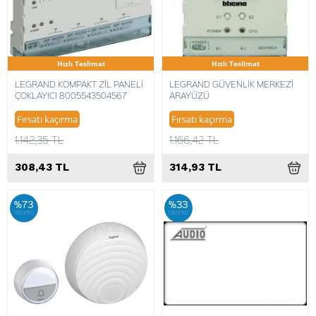
Hızlı Teslimat
Hızlı Teslimat
LEGRAND KOMPAKT ZİL PANELİ
LEGRAND GÜVENLİK MERKEZİ
ÇOKLAYICI 8005543504567
ARAYÜZÜ
Fırsatı kaçırma
Fırsatı kaçırma
1.142,35 TL
1.166,42 TL
308,43 TL
314,93 TL
%73
%33
iskonto
iskonto