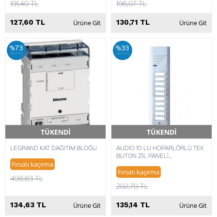
191,40 TL
196,07 TL
127,60 TL
130,71 TL
Ürüne Git
Ürüne Git
%73
%33
iskonto
iskonto
TÜKENDİ
TÜKENDİ
Hızlı Teslimat
Hızlı Teslimat
LEGRAND KAT DAĞITIM BLOĞU
AUDİO 10 LU HOPARLÖRLÜ TEK
BUTON ZİL PANELİ
8680372481304
Fırsatı kaçırma
Fırsatı kaçırma
498,63 TL
202,70 TL
134,63 TL
135,14 TL
Ürüne Git
Ürüne Git