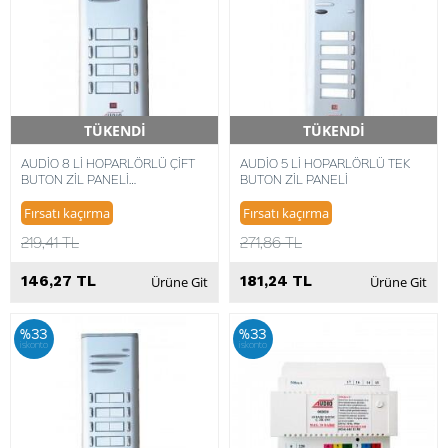
TÜKENDİ
TÜKENDİ
Hızlı Teslimat
Hızlı Teslimat
AUDİO 8 Lİ HOPARLÖRLÜ ÇİFT
AUDİO 5 Lİ HOPARLÖRLÜ TEK
BUTON ZİL PANELİ
BUTON ZİL PANELİ
8680372848497
Fırsatı kaçırma
Fırsatı kaçırma
219,41 TL
271,86 TL
146,27 TL
181,24 TL
Ürüne Git
Ürüne Git
%33
%33
iskonto
iskonto