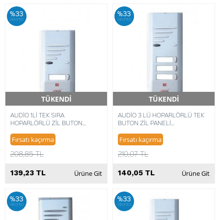
%33
%33
iskonto
iskonto
TÜKENDİ
TÜKENDİ
Hızlı Teslimat
Hızlı Teslimat
AUDİO 1Lİ TEK SIRA
AUDİO 3 LÜ HOPARLÖRLÜ TEK
HOPARLÖRLÜ ZİL BUTON
BUTON ZİL PANELİ
8680372148139
8680372348133
Fırsatı kaçırma
Fırsatı kaçırma
208,85 TL
210,07 TL
139,23 TL
140,05 TL
Ürüne Git
Ürüne Git
%33
%33
iskonto
iskonto