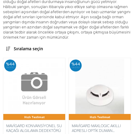
olduğu doğal afetleri durdurmaya insanoğlunun gücü yetmiyor.
Hâlbuki yangın, sonuçları itibarıyla yıkıcı etkiye sahip olmasına rağmen
sebepleri açısından doğal afetlerden ayrılıyor ve bazı uzmanlar yangını
doğal afet sınırları içerisinde kabul etmiyor. Aşırı sıcağa bağlı orman
yangınları dışında insanın doğrudan veya dolaylı olarak sebep olduğu
yangınları en azından doğal saymamak ve diğer doğal afetlerden farklı
olarak tedbir alarak öncelikle ortaya çıkışını, ortaya çıkmışsa büyümesini
önlemek her zaman için mümkündür.
Sıralama seçin
%44
%44
iskonto
iskonto
Hızlı Teslimat
Hızlı Teslimat
MAVİGARD KONVANSİYONEL SU
MAVİGARD MAXLOGIC AKILLI
KAÇAĞI ALGILAMA DEDEKTÖRÜ
ADRESLI OPTİK DUMAN