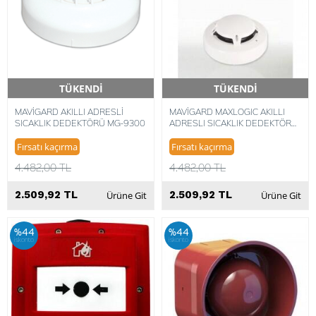
TÜKENDİ
TÜKENDİ
Hızlı Teslimat
Hızlı Teslimat
MAVİGARD AKILLI ADRESLİ
MAVİGARD MAXLOGIC AKILLI
SICAKLIK DEDEKTÖRÜ MG-9300
ADRESLI SICAKLIK DEDEKTÖRÜ
ML-1130
Fırsatı kaçırma
Fırsatı kaçırma
4.482,00 TL
4.482,00 TL
2.509,92 TL
2.509,92 TL
Ürüne Git
Ürüne Git
%44
%44
iskonto
iskonto