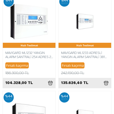
iskonto
iskonto
Hızlı Teslimat
Hızlı Teslimat
MAVIGARD ML1232 YANGIN
MAVIGARD ML1233 ADRESLİ
ALARM SANTRALİ 254 ADRES 2
YANGIN ALARM SANTRALİ 381
ÇEVRİM
ADRES 3 ÇEVRİM
Fırsatı kaçırma
Fırsatı kaçırma
186.300,00 TL
242.190,00 TL
104.328,00 TL
135.626,40 TL
%44
%44
iskonto
iskonto