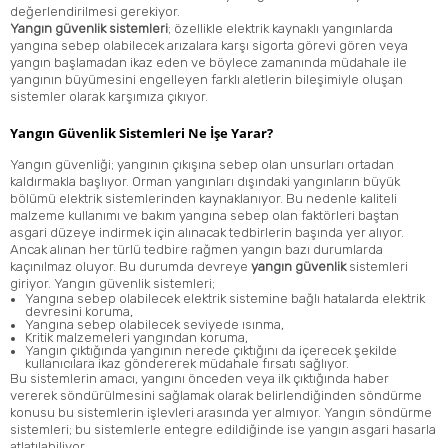
değerlendirilmesi gerekiyor.
Yangın güvenlik sistemleri
;
özellikle elektrik kaynaklı yangınlarda
yangına sebep olabilecek arızalara karşı sigorta görevi gören veya
yangın başlamadan ikaz eden ve böylece zamanında müdahale ile
yangının büyümesini engelleyen farklı aletlerin bileşimiyle oluşan
sistemler olarak karşımıza çıkıyor.
Yangın Güvenlik Sistemleri Ne İşe Yarar?
Yangın güvenliği; yangının çıkışına sebep olan unsurları ortadan
kaldırmakla başlıyor. Orman yangınları dışındaki yangınların büyük
bölümü elektrik sistemlerinden kaynaklanıyor. Bu nedenle kaliteli
malzeme kullanımı ve bakım yangına sebep olan faktörleri baştan
asgari düzeye indirmek için alınacak tedbirlerin başında yer alıyor.
Ancak alınan her türlü tedbire rağmen yangın bazı durumlarda
kaçınılmaz oluyor. Bu durumda devreye
yangın güvenlik
sistemleri
giriyor. Yangın
güvenlik sistemleri
;
Yangına sebep olabilecek elektrik sistemine bağlı hatalarda elektrik
devresini koruma,
Yangına sebep olabilecek seviyede ısınma,
Kritik malzemeleri yangından koruma,
Yangın çıktığında yangının nerede çıktığını da içerecek şekilde
kullanıcılara ikaz göndererek müdahale fırsatı sağlıyor.
Bu sistemlerin amacı, yangını önceden veya ilk çıktığında haber
vererek söndürülmesini sağlamak olarak belirlendiğinden söndürme
konusu bu sistemlerin işlevleri arasında yer almıyor. Yangın söndürme
sistemleri; bu sistemlerle entegre edildiğinde ise yangın asgari hasarla
atlatılabiliyor.