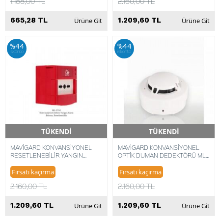
1.188,00 TL
2.160,00 TL
665,28 TL
1.209,60 TL
Ürüne Git
Ürüne Git
%44
%44
iskonto
iskonto
TÜKENDİ
TÜKENDİ
Hızlı Teslimat
Hızlı Teslimat
MAVİGARD KONVANSİYONEL
MAVİGARD KONVANSİYONEL
RESETLENEBİLİR YANGIN
OPTİK DUMAN DEDEKTÖRÜ ML-
ALARM BUTONU ML-2710
2110
Fırsatı kaçırma
Fırsatı kaçırma
2.160,00 TL
2.160,00 TL
1.209,60 TL
1.209,60 TL
Ürüne Git
Ürüne Git