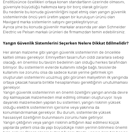
Enstitüsünce özellikleri ortaya konan standartların üzerinde olmasını,
güveniyle büyüdüğü halkımıza karşı bir borç olarak görüyor.
Bu nedenle bu konuda güvenilirliğini ispat etmiş olan yangın güvenlik
sistemlerinde öncü yerli üretim yapan bir kuruluşun ürünü olan
Mavigard
marka sistemlerin satışını gerçekleştiriyoruz.
Ayrıca yine bu konuda güvenilir markalar arasında yer alan Schneider
Electric ve Pelsan markalı ürünleri de firmamızdan temin edebilirsiniz.
Yangın Güvenlik Sistemlerini Seçerken Nelere Dikkat Edilmelidir?
Her alınan malzeme gibi yangın güvenlik sistemlerinin de öncelikle
kaliteli olması gerekiyor. Emniyetten tasarrufun ciddi zararlara sebep
olacağı, en önemlisi bu tavizin bedelinin can olduğu herkes tarafından
biliniyor. Bu sistemlerin evlerde kullanımı isteğe bağlı, tesislerde
kullanımı ise zorunlu olsa da sadece kuralı yerine getirmek için
oluşturulan sistemlerini ucuzmuş gibi görünen maliyetinin ilk yangında
ortaya çıkacak hasarla birlikte hesaplanması gerektiğinin unutulmaması
gerekiyor.
Yangın güvenlik sistemlerinin en önemli özelliğini yangın anında devre
dışı kalmayacak malzemeden imal edilmiş olmaları oluşturuyor. Isıya
dayanıklı malzemeden yapılan bu sistemleri, yangın riskinin yüksek
olduğu elektrik sistemlerinin içerisine veya yakınına da
konumlandırmamak gerekiyor. Bu durum, sistemlerde yüksek
hassasiyet özelliğinin bulunmasını zorunlu hale getiriyor.
Yangın çıktığının veya yangın riskinin arttığının ikaz edilmesi küçük
yapılarda yeterli olsa da yapı büyüdükçe riskin yerinin bilinmesi önemli