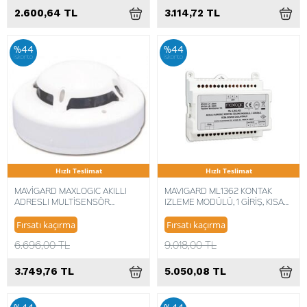
2.600,64 TL
3.114,72 TL
%44
%44
iskonto
iskonto
Hızlı Teslimat
Hızlı Teslimat
MAVİGARD MAXLOGIC AKILLI
MAVIGARD ML1362 KONTAK
ADRESLI MULTİSENSÖR
IZLEME MODÜLÜ, 1 GİRİŞ, KISA
(DUMAN+SICAKLIK) DEDEKTÖRÜ
DEVRE IZOLATÖRLÜ
ML-1140
Fırsatı kaçırma
Fırsatı kaçırma
6.696,00 TL
9.018,00 TL
3.749,76 TL
5.050,08 TL
%44
%44