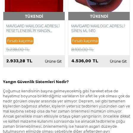
TÜKENDİ
TÜKENDİ
Hızlı Teslimat
Hızlı Teslimat
MAVİGARD MAXLOGIC ADRESLİ
MAVİGARD MAXLOGIC ADRESLİ
RESETLENEBİLİR YANGIN
SİREN ML-1410
ALARM BUTONU ML-1710
Fırsatı kaçırma
Fırsatı kaçırma
5.238,00 TL
8.100,00 TL
2.933,28 TL
4.536,00 TL
Ürüne Git
Ürüne Git
Yangın Güvenlik Sistemleri Nedir?
Çoğumuz kendisinin başına gelmeyecekmiş gibi hareket etse de
hayatımız boyunca biriktirdiğimiz varlıkların bir afet ile yok olması çok da
nadir görülen olaylar arasında yer almıyor. Deprem, sel gibi tamamen
kişilerden bağımsız afetler, kişilerin yetersiz tedbirleri yüzünden can ve
mal kaybına sebep olsa da her zaman önlenmesi mümkün olmuyor.
Ancak genellikle insan etkisiyle ortaya çıkan yangınların; öncelikle dikkat
ve kaliteli malzeme kullanımı sonrasında ise alınacak tedbirlerle çoğu
zaman önlenebilmesi, önlenememiş ise hasarın asgari düzeyde
tutulmasının elimizde olması sebebiyle diğer afetlerden ayrı