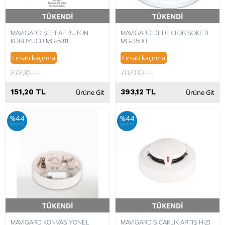
TÜKENDİ
TÜKENDİ
Hızlı Teslimat
Hızlı Teslimat
MAVİGARD ŞEFFAF BUTON
MAVİGARD DEDEKTÖR SOKETİ
KORUYUCU MG-5311
MG-3500
Fırsatı kaçırma
Fırsatı kaçırma
272,16 TL
702,00 TL
151,20 TL
393,12 TL
Ürüne Git
Ürüne Git
%44
%44
iskonto
iskonto
TÜKENDİ
TÜKENDİ
Hızlı Teslimat
Hızlı Teslimat
MAVİGARD KONVASİYONEL
MAVİGARD SICAKLIK ARTIŞ HIZI