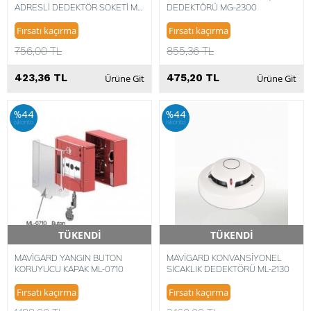
ADRESLİ DEDEKTÖR SOKETİ ML-
DEDEKTÖRÜ MG-2300
0140
Fırsatı kaçırma
Fırsatı kaçırma
756,00 TL
855,36 TL
423,36 TL
475,20 TL
Ürüne Git
Ürüne Git
%44
%44
iskonto
iskonto
TÜKENDİ
TÜKENDİ
Hızlı Teslimat
Hızlı Teslimat
MAVİGARD YANGIN BUTON
MAVİGARD KONVANSİYONEL
KORUYUCU KAPAK ML-0710
SICAKLIK DEDEKTÖRÜ ML-2130
Fırsatı kaçırma
Fırsatı kaçırma