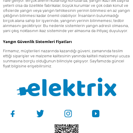
hale geliyor. Birçok ailenin kullandığı konutlarda, yangın ikazı tek başına
yeterli olsa da özellikle fabrikalar, büyük kurumlar ve çok odalı konut ve
ofislerde yangın veya yangın tehlikesinin yerinin bilinmesi en az yangın
çıktığının bilinmesi kadar önemli olabiliyor. İnsanların bulunmadığı
birçok alana sahip bir işyerinde, yangının yerinin bilinmemesi, tedbir
alınmasını geciktiriyor. Bu nedenle sistemlerin yangın adresli olmasına,
yani çıkış noktasının ikaz sisteminde yer almasına da ihtiyaç duyuluyor.
Yangın Güvenlik Sistemleri Fiyatları
Firmamız, müşterileri nazarında kazandığı güveni; zamanında teslim
ettiği siparişler ve malzeme kalitesinin yanında kaliteli malzemeyi ucuza
sunmasına borçlu olduğunun bilinciyle çalışıyor. Sayfamızda güncel
fiyat bilgisine erişebilirsiniz.