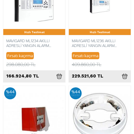
Hızlı Teslimat
Hızlı Teslimat
MAVIGARD ML1234 AKILLI
MAVIGARD ML1236 AKILLI
ADRESLİ YANGIN ALARM
ADRESLİ YANGIN ALARM
SANTRALI 508 ADRES 4 ÇEVRİM
SANTRALI 762 ADRES 6 ÇEVRİM
Fırsatı kaçırma
Fırsatı kaçırma
298.080,00 TL
409.860,00 TL
166.924,80 TL
229.521,60 TL
%44
%44
iskonto
iskonto