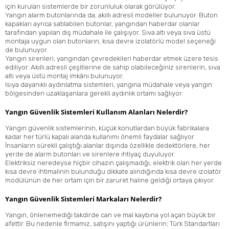
için kurulan sistemlerde bir zorunluluk olarak görülüyor.
Yangın alarm butonlarında da; akıllı adresli modeller bulunuyor. Buton
kapakları ayrıca satılabilen butonlar, yangından haberdar olanlar
tarafından yapılan dış müdahale ile çalışıyor. Sıva altı veya sıva üstü
montaja uygun olan butonların, kısa devre izolatörlü model seçeneği
de bulunuyor.
Yangın sirenleri, yangından çevredekileri haberdar etmek üzere tesis
ediliyor. Akıllı adresli çeşitlerine de sahip olabileceğiniz sirenlerin, sıva
altı veya üstü montaj imkânı bulunuyor.
Isıya dayanıklı aydınlatma sistemleri, yangına müdahale veya yangın
bölgesinden uzaklaşanlara gerekli aydınlık ortamı sağlıyor.
Yangın Güvenlik Sistemleri Kullanım Alanları Nelerdir?
Yangın güvenlik sistemlerinin, küçük konutlardan büyük fabrikalara
kadar her türlü kapalı alanda kullanımı önemli faydalar sağlıyor.
İnsanların sürekli çalıştığı alanlar dışında özellikle dedektörlere, her
yerde de alarm butonları ve sirenlere ihtiyaç duyuluyor.
Elektriksiz neredeyse hiçbir cihazın çalışmadığı, elektrik olan her yerde
kısa devre ihtimalinin bulunduğu dikkate alındığında kısa devre izolatör
modülünün de her ortam için bir zaruret haline geldiği ortaya çıkıyor.
Yangın Güvenlik Sistemleri Markaları Nelerdir?
Yangın, önlenemediği takdirde can ve mal kaybına yol açan büyük bir
afettir. Bu nedenle firmamız, satışını yaptığı ürünlerin; Türk Standartları