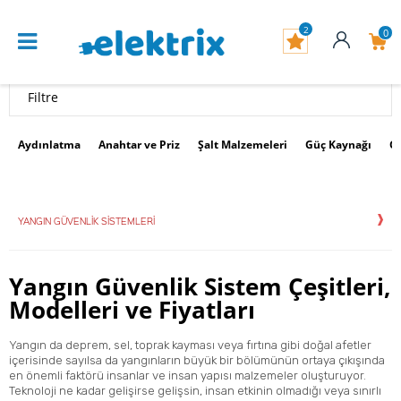
2
0
Filtre
Aydınlatma
Anahtar ve Priz
Şalt Malzemeleri
Güç Kaynağı
G
YANGIN GÜVENLIK SISTEMLERI
Yangın Güvenlik Sistem
Çeşitleri,
Modelleri ve Fiyatları
Yangın da deprem, sel, toprak kayması veya fırtına gibi doğal afetler
içerisinde sayılsa da yangınların büyük bir bölümünün ortaya çıkışında
en önemli faktörü insanlar ve insan yapısı malzemeler oluşturuyor.
Teknoloji ne kadar gelişirse gelişsin, insan etkinin olmadığı veya sınırlı