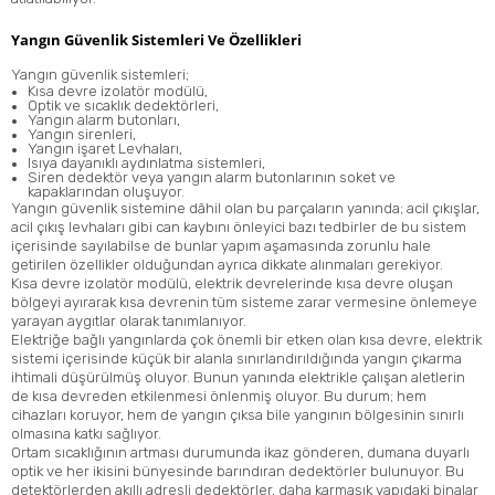
Yangın Güvenlik Sistemleri Ve Özellikleri
Yangın güvenlik sistemleri;
Kısa devre izolatör modülü,
Optik ve sıcaklık dedektörleri,
Yangın alarm butonları,
Yangın sirenleri,
Yangın işaret Levhaları,
Isıya dayanıklı aydınlatma sistemleri,
Siren dedektör veya yangın alarm butonlarının soket ve
kapaklarından oluşuyor.
Yangın güvenlik sistemine dâhil olan bu parçaların yanında; acil çıkışlar,
acil çıkış levhaları gibi can kaybını önleyici bazı tedbirler de bu sistem
içerisinde sayılabilse de bunlar yapım aşamasında zorunlu hale
getirilen özellikler olduğundan ayrıca dikkate alınmaları gerekiyor.
Kısa devre izolatör modülü, elektrik devrelerinde kısa devre oluşan
bölgeyi ayırarak kısa devrenin tüm sisteme zarar vermesine önlemeye
yarayan aygıtlar olarak tanımlanıyor.
Elektriğe bağlı yangınlarda çok önemli bir etken olan kısa devre, elektrik
sistemi içerisinde küçük bir alanla sınırlandırıldığında yangın çıkarma
ihtimali düşürülmüş oluyor. Bunun yanında elektrikle çalışan aletlerin
de kısa devreden etkilenmesi önlenmiş oluyor. Bu durum; hem
cihazları koruyor, hem de yangın çıksa bile yangının bölgesinin sınırlı
olmasına katkı sağlıyor.
Ortam sıcaklığının artması durumunda ikaz gönderen, dumana duyarlı
optik ve her ikisini bünyesinde barındıran dedektörler bulunuyor. Bu
detektörlerden akıllı adresli dedektörler, daha karmaşık yapıdaki binalar