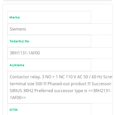
Marka
Siemens
Tedarikçi No
3RH1131-1AF00
Açıklama
Contactor relay, 3 NO + 1 NC 110 V AC 50 / 60 Hz Screw
terminal size S00 !!! Phased-out product !!! Successor i
SIRIUS 3RH2 Preferred successor type is >>3RH2131-
1AF00<<
GTIN