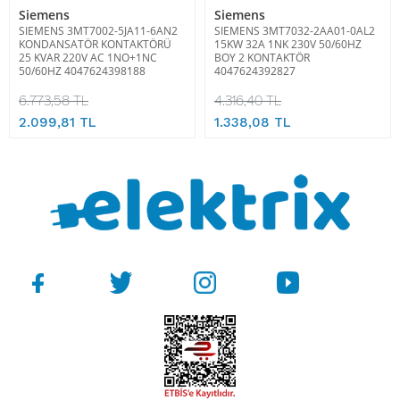
Siemens
Siemens
SIEMENS 3MT7002-5JA11-6AN2
SIEMENS 3MT7032-2AA01-0AL2
KONDANSATÖR KONTAKTÖRÜ
15KW 32A 1NK 230V 50/60HZ
25 KVAR 220V AC 1NO+1NC
BOY 2 KONTAKTÖR
50/60HZ 4047624398188
4047624392827
6.773,58 TL
4.316,40 TL
2.099,81 TL
1.338,08 TL