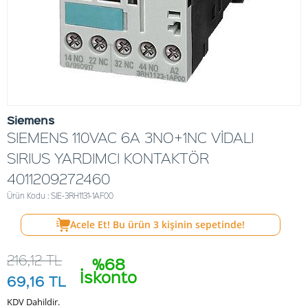
Siemens
SIEMENS 110VAC 6A 3NO+1NC VİDALI
SIRIUS YARDIMCI KONTAKTÖR
4011209272460
Ürün Kodu : SIE-3RH1131-1AF00
Acele Et! Bu ürün
3
kişinin sepetinde!
216,12
TL
%68
İskonto
69,16
TL
KDV Dahildir.