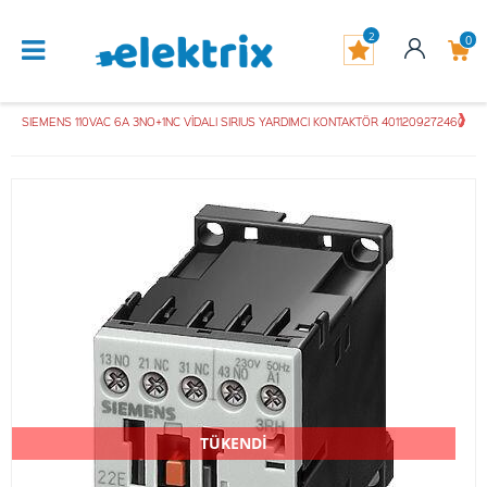
2
0
SIEMENS 110VAC 6A 3NO+1NC VİDALI SIRIUS YARDIMCI KONTAKTÖR 4011209272460
TÜKENDİ