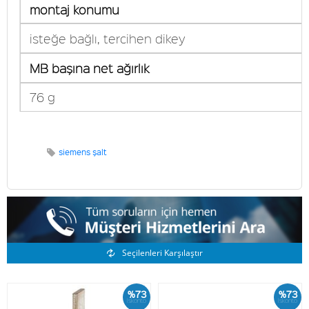
montaj konumu
isteğe bağlı, tercihen dikey
MB başına net ağırlık
76 g
siemens şalt
Benzer Ürünler
Seçilenleri Karşılaştır
%73
%73
İskonto
İskonto