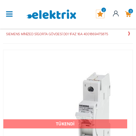
2
0
SIEMENS MİNİZED SİGORTA GÖVDESİ D01 1FAZ 16A 4001869475875
TÜKENDİ