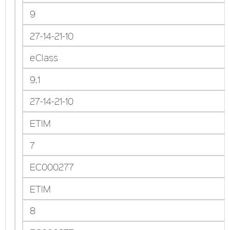
9
27-14-21-10
eClass
9.1
27-14-21-10
ETIM
7
EC000277
ETIM
8