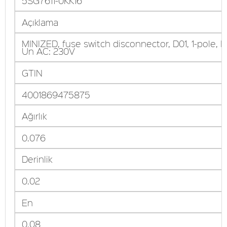
5SG7611-0KK16
Açıklama
MINIZED, fuse switch disconnector, D01, 1-pole, In
Un AC: 230V
GTIN
4001869475875
Ağırlık
0.076
Derinlik
0.02
En
0.08