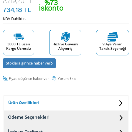
2.719,20
TL
%73
İskonto
734,18
TL
KDV Dahildir.
5000 TL üzeri
Hızlı ve Güvenli
9 Aya Varan
Kargo Ücretsiz
Alışveriş
Taksit Seçeneği
Stoklara girince haber ver
Fiyatı düşünce haber ver
Yorum Ekle
Ürün Özellikleri
Ödeme Seçenekleri
İade ve Teslimat