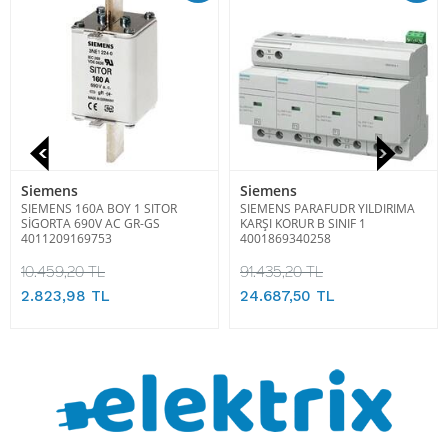
Siemens
Siemens
SIEMENS 160A BOY 1 SITOR
SIEMENS PARAFUDR YILDIRIMA
SİGORTA 690V AC GR-GS
KARŞI KORUR B SINIF 1
4011209169753
4001869340258
10.459,20 TL
91.435,20 TL
2.823,98 TL
24.687,50 TL