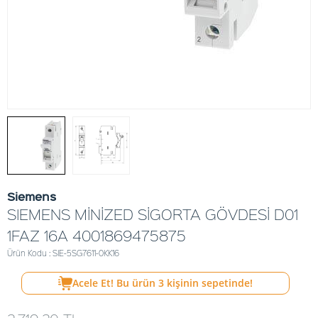
Siemens
SIEMENS MİNİZED SİGORTA GÖVDESİ D01
1FAZ 16A 4001869475875
Ürün Kodu : SIE-5SG7611-0KK16
Acele Et! Bu ürün
3
kişinin sepetinde!