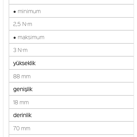
● minimum
2,5 N·m
● maksimum
3 N·m
yükseklik
88 mm
genişlik
18 mm
derinlik
70 mm