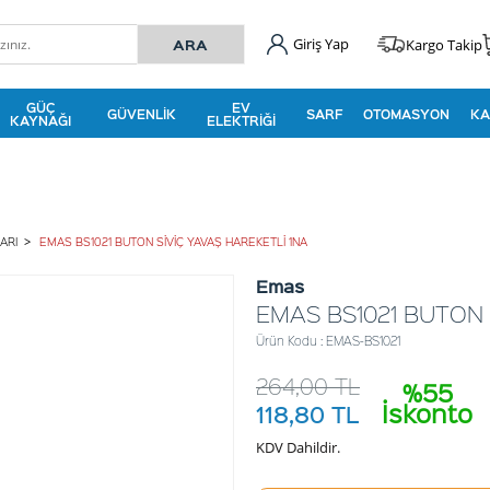
Giriş Yap
Kargo Takip
GÜÇ
EV
GÜVENLIK
SARF
OTOMASYON
KA
KAYNAĞI
ELEKTRIĞI
ARI
EMAS BS1021 BUTON SİVİÇ YAVAŞ HAREKETLİ 1NA
Emas
EMAS BS1021 BUTON 
Ürün Kodu : EMAS-BS1021
264,00
TL
%55
İskonto
118,80
TL
KDV Dahildir.