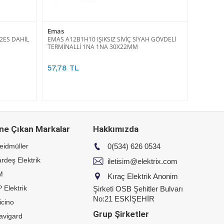
Emas
2ES DAHİL
EMAS A12B1H10 IŞIKSIZ SİVİÇ SİYAH GÖVDELİ
TERMİNALLİ 1NA 1NA 30X22MM
57,78 TL
ne Çıkan Markalar
Hakkımızda
eidmüller
0(534) 626 0534
rdeş Elektrik
iletisim@elektrix.com
M
Kıraç Elektrik Anonim
 Elektrik
Şirketi OSB Şehitler Bulvarı
No:21 ESKİŞEHİR
icino
Grup Şirketler
avigard