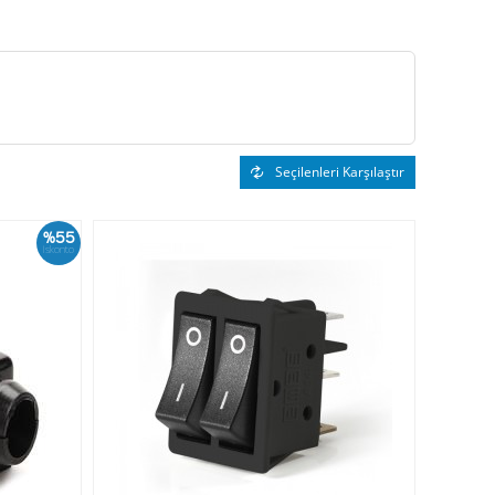
Seçilenleri Karşılaştır
%55
İskonto