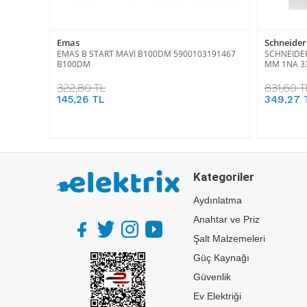
Emas
Schneider 
EMAS B START MAVİ B100DM 5900103191467
SCHNEIDER
B100DM
MM 1NA 3
322,80 TL
831,60 T
145,26 TL
349,27 
Kategoriler
Aydınlatma
Anahtar ve Priz
Şalt Malzemeleri
Güç Kaynağı
Güvenlik
Ev Elektriği