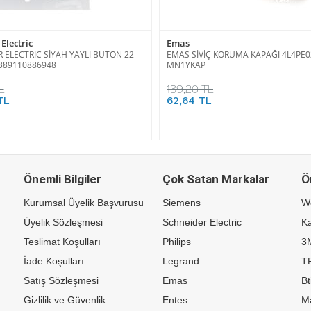
Electric
Emas
 ELECTRIC SİYAH YAYLI BUTON 22
EMAS SİVİÇ KORUMA KAPAĞI 4L4PE0
389110886948
MN1YKAP
L
139,20 TL
TL
62,64 TL
Önemli Bilgiler
Çok Satan Markalar
Ö
Kurumsal Üyelik Başvurusu
Siemens
W
Üyelik Sözleşmesi
Schneider Electric
Ka
Teslimat Koşulları
Philips
3
İade Koşulları
Legrand
TP
Satış Sözleşmesi
Emas
Bt
Gizlilik ve Güvenlik
Entes
M