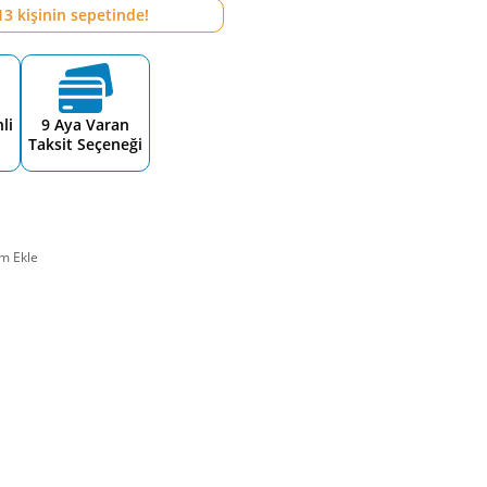
13
kişinin sepetinde!
li
9 Aya Varan
Taksit Seçeneği
m Ekle