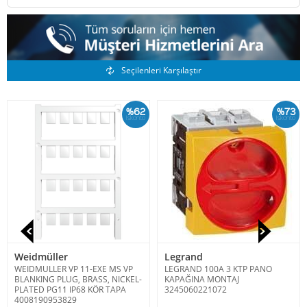
Benzer Ürünler
Seçilenleri Karşılaştır
%62
%73
İskonto
İskonto
Weidmüller
Legrand
WEIDMULLER VP 11-EXE MS VP
LEGRAND 100A 3 KTP PANO
BLANKING PLUG, BRASS, NICKEL-
KAPAĞINA MONTAJ
PLATED PG11 IP68 KÖR TAPA
3245060221072
4008190953829