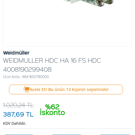
Weidmüller
WEIDMULLER HDC HA 16 FS HDC
4008190299408
Ürün Kodu : WM-1650780000
Acele Et! Bu ürün
13
kişinin sepetinde!
1.020,24
TL
%62
İskonto
387,69
TL
KDV Dahildir.