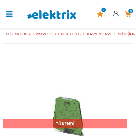
2
0
PHOENIX CONTACT MINI MCR-SL-U-U MCR 3 YOLLU İZOLASYON KUVVETLENDİRİCİ 401
TÜKENDİ