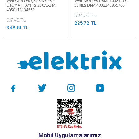
WEIDMULLER ÇELİK DELİKLİ
WEIDMULLER DRM570024L D-
OTOMAT RAYI TS 35X7.52 M
SERIES DRM 4032248855766
4050118134650
594,00 TL
917,40 TL
225,72 TL
348,61 TL
Mobil Uygulamalarımız