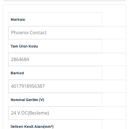
Markası
Phoenix Contact
Tam Ürün Kodu
2864684
Barkod
4017918956387
Nominal Gerilim (V)
24 V DC(Besleme)
İletken Kesit Alanı(mm²)