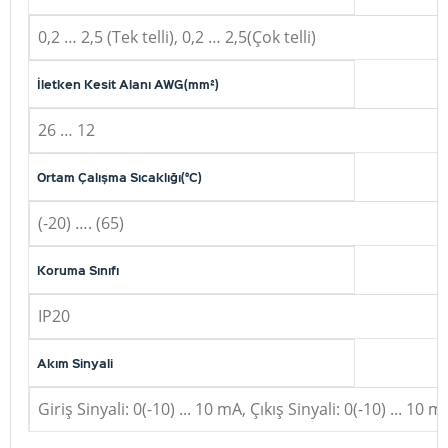
0,2 … 2,5 (Tek telli), 0,2 … 2,5(Çok telli)
İletken Kesit Alanı AWG(mm²)
26 … 12
Ortam Çalışma Sıcaklığı(°C)
(-20) …. (65)
Koruma Sınıfı
IP20
Akım Sinyali
Giriş Sinyali: 0(-10) ... 10 mA, Çıkış Sinyali: 0(-10) ... 10 m