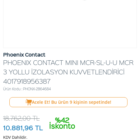
Phoenix Contact
PHOENIX CONTACT MINI MCR-SL-U-U MCR
3 YOLLU İZOLASYON KUVVETLENDİRİCİ
4017918956387
Ürün Kodu : PHONX-2864684
Acele Et! Bu ürün
9
kişinin sepetinde!
18.762,00
TL
%42
İskonto
10.881,96
TL
KDV Dahildir.