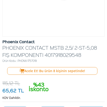
Phoenix Contact
PHOENIX CONTACT MSTB 2,5/ 2-ST-5,08
FIŞ KOMPONENTI 4017918029548
Ürün Kodu : PHONX-1757019
Acele Et! Bu ürün
8
kişinin sepetinde!
115,12
TL
%43
İskonto
65,62
TL
KDV Dahildir.