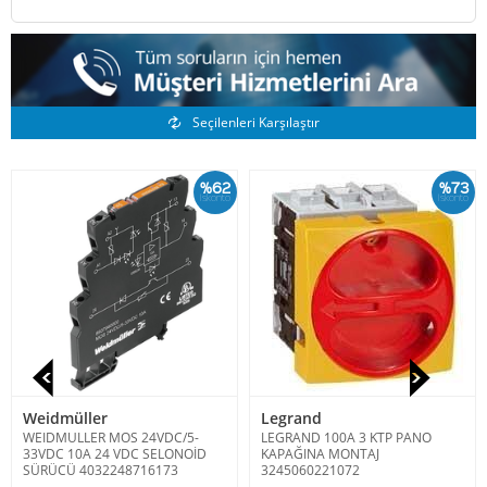
Benzer Ürünler
Seçilenleri Karşılaştır
%62
%73
İskonto
İskonto
Weidmüller
Legrand
WEIDMULLER MOS 24VDC/5-
LEGRAND 100A 3 KTP PANO
33VDC 10A 24 VDC SELONOİD
KAPAĞINA MONTAJ
SÜRÜCÜ 4032248716173
3245060221072