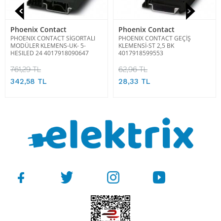
Phoenix Contact
Phoenix Contact
PHOENIX CONTACT SİGORTALI
PHOENIX CONTACT GEÇİŞ
MODÜLER KLEMENS-UK- 5-
KLEMENSİ-ST 2,5 BK
HESILED 24 4017918090647
4017918599553
761,29 TL
62,96 TL
342,58 TL
28,33 TL