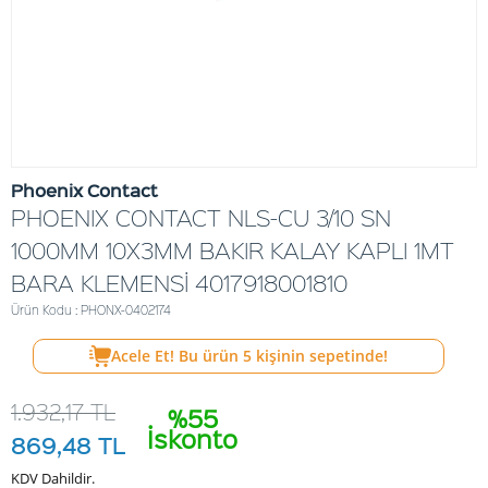
Phoenix Contact
PHOENIX CONTACT NLS-CU 3/10 SN
1000MM 10X3MM BAKIR KALAY KAPLI 1MT
BARA KLEMENSİ 4017918001810
Ürün Kodu : PHONX-0402174
Acele Et! Bu ürün
5
kişinin sepetinde!
1.932,17
TL
%55
İskonto
869,48
TL
KDV Dahildir.