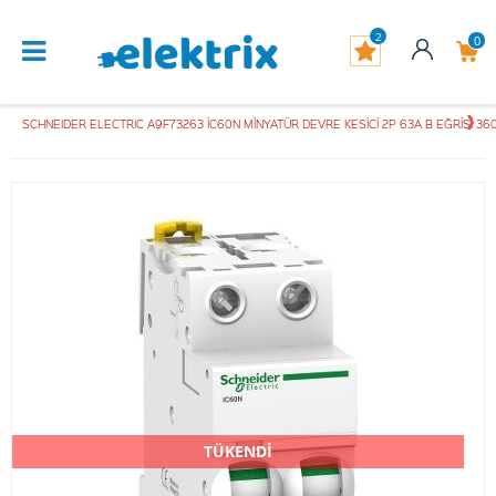
2
0
SCHNEIDER ELECTRIC A9F73263 İC60N MİNYATÜR DEVRE KESİCİ 2P 63A B EĞRİSİ 3
TÜKENDİ