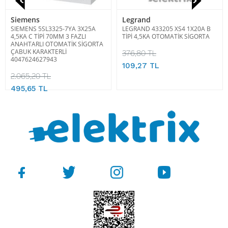
Siemens
Legrand
SIEMENS 5SL3325-7YA 3X25A
LEGRAND 433205 XS4 1X20A B
4,5KA C TİPİ 70MM 3 FAZLI
TİPİ 4,5KA OTOMATİK SİGORTA
ANAHTARLI OTOMATİK SİGORTA
ÇABUK KARAKTERLİ
376,80 TL
4047624627943
109,27 TL
2.065,20 TL
495,65 TL