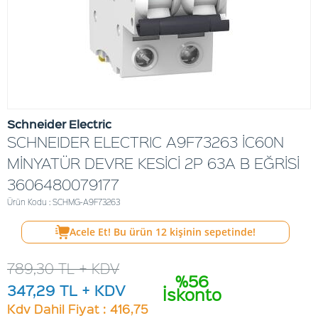
Schneider Electric
SCHNEIDER ELECTRIC A9F73263 İC60N
MİNYATÜR DEVRE KESİCİ 2P 63A B EĞRİSİ
3606480079177
Ürün Kodu : SCHMG-A9F73263
Acele Et! Bu ürün
12
kişinin sepetinde!
789,30
TL + KDV
%56
347,29
TL + KDV
İskonto
Kdv Dahil Fiyat : 416,75