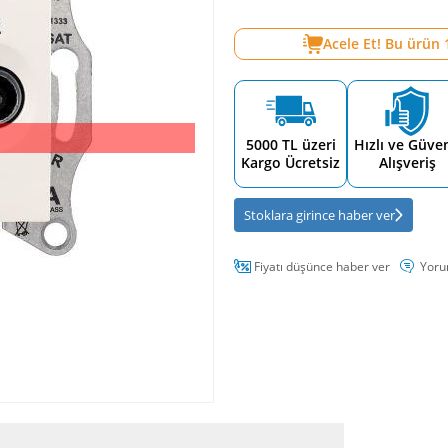
Acele Et! Bu ürün
5000 TL üzeri
Hızlı ve Güven
Kargo Ücretsiz
Alışveriş
Stoklara girince haber ver
Fiyatı düşünce haber ver
Yoru