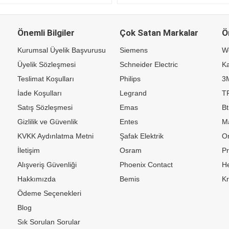
Önemli Bilgiler
Çok Satan Markalar
Ö
Kurumsal Üyelik Başvurusu
Siemens
W
Üyelik Sözleşmesi
Schneider Electric
Ka
Teslimat Koşulları
Philips
3
İade Koşulları
Legrand
TP
Satış Sözleşmesi
Emas
Bt
Gizlilik ve Güvenlik
Entes
M
KVKK Aydınlatma Metni
Şafak Elektrik
Or
İletişim
Osram
P
Alışveriş Güvenliği
Phoenix Contact
H
Hakkımızda
Bemis
K
Ödeme Seçenekleri
Blog
Sık Sorulan Sorular