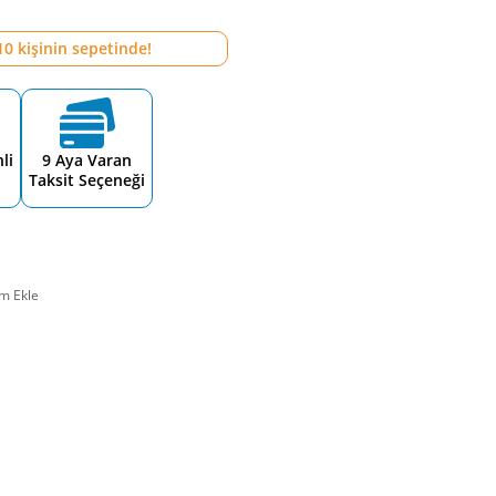
10
kişinin sepetinde!
li
9 Aya Varan
Taksit Seçeneği
m Ekle