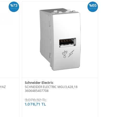
%73
%65
İskonto
İskonto
Schneider Electric
EYAZ
SCHNEIDER ELECTRIC MGU3,428,18
3606485407708
3.076,32 TL
1.076,71 TL