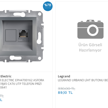
%78
İskonto
Electric
Legrand
 ELECTRIC EPH4700162 ASFORA
LEGRAND URBANO LİHT BUTONU B
İ RJ45 CAT6 UTP TELEFON PRİZİ
30641
330,00 TL
89,10 TL
 TL
TL