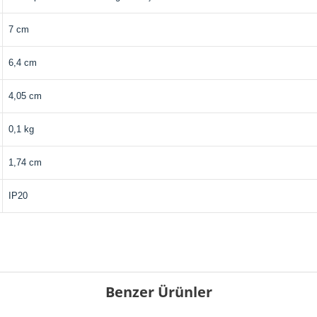
7 cm
6,4 cm
4,05 cm
0,1 kg
1,74 cm
IP20
Benzer Ürünler