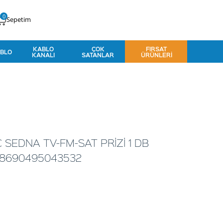
0
Sepetim
KABLO
ÇOK
FIRSAT
BLO
KANALI
SATANLAR
ÜRÜNLERI
 SEDNA TV-FM-SAT PRİZİ 1 DB
 8690495043532