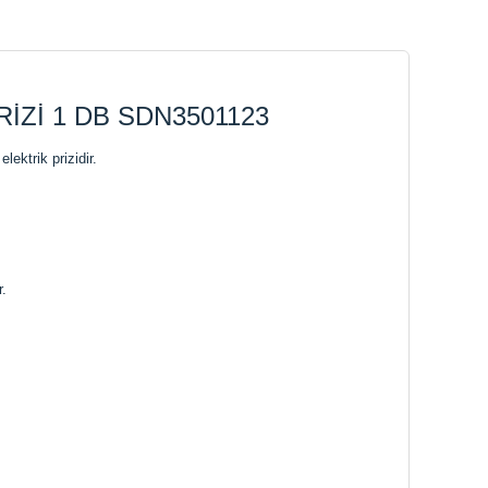
İZİ 1 DB SDN3501123
ektrik prizidir.
r.