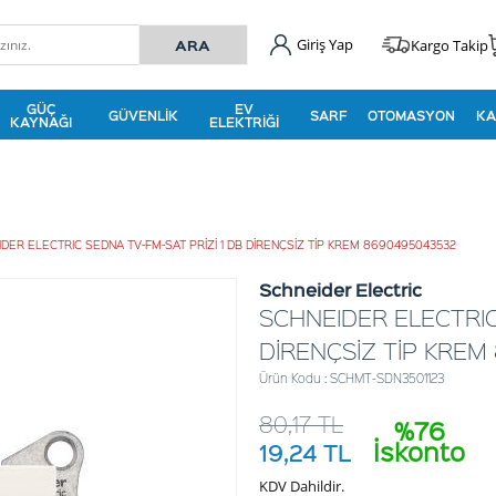
Giriş Yap
Kargo Takip
GÜÇ
EV
GÜVENLIK
SARF
OTOMASYON
KA
KAYNAĞI
ELEKTRIĞI
DER ELECTRIC SEDNA TV-FM-SAT PRİZİ 1 DB DİRENÇSİZ TİP KREM 8690495043532
Schneider Electric
SCHNEIDER ELECTRIC
DİRENÇSİZ TİP KREM
Ürün Kodu : SCHMT-SDN3501123
80,17
TL
%76
İskonto
19,24
TL
KDV Dahildir.