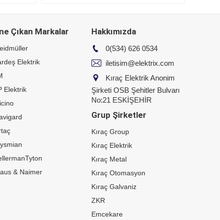
ne Çıkan Markalar
Hakkımızda
eidmüller
0(534) 626 0534
rdeş Elektrik
iletisim@elektrix.com
M
Kıraç Elektrik Anonim
 Elektrik
Şirketi OSB Şehitler Bulvarı
No:21 ESKİŞEHİR
icino
Grup Şirketler
avigard
taç
Kıraç Group
rysmian
Kıraç Elektrik
ellermanTyton
Kıraç Metal
raus & Naimer
Kıraç Otomasyon
Kıraç Galvaniz
ZKR
Emcekare