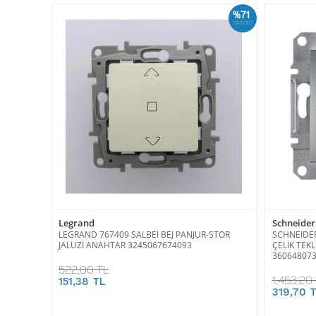
%71
İskonto
Legrand
Schneider 
LEGRAND 767409 SALBEİ BEJ PANJUR-STOR
SCHNEIDER
JALUZİ ANAHTAR 3245067674093
ÇELİK TEKL
36064807
522,00 TL
1.453,20
151,38 TL
319,70 