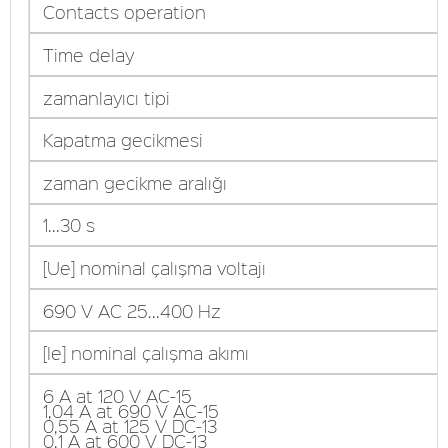
Contacts operation
Time delay
zamanlayıcı tipi
Kapatma gecikmesi
zaman gecikme aralığı
1...30 s
[Ue] nominal çalışma voltajı
690 V AC 25...400 Hz
[Ie] nominal çalışma akımı
6 A at 120 V AC-15
1,04 A at 690 V AC-15
0,55 A at 125 V DC-13
0,1 A at 600 V DC-13