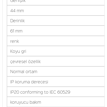
Genişlik
44 mm
Derinlik
61 mm
renk
Koyu gri
çevresel özellik
Normal ortam
IP koruma derecesi
IP20 conforming to IEC 60529
koruyucu bakım