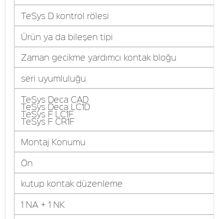
TeSys D kontrol rölesi
Ürün ya da bileşen tipi
Zaman gecikme yardımcı kontak bloğu
seri uyumluluğu
TeSys Deca CAD
TeSys Deca LC1D
TeSys F LC1F
TeSys F CR1F
Montaj Konumu
Ön
kutup kontak düzenleme
1 NA + 1 NK