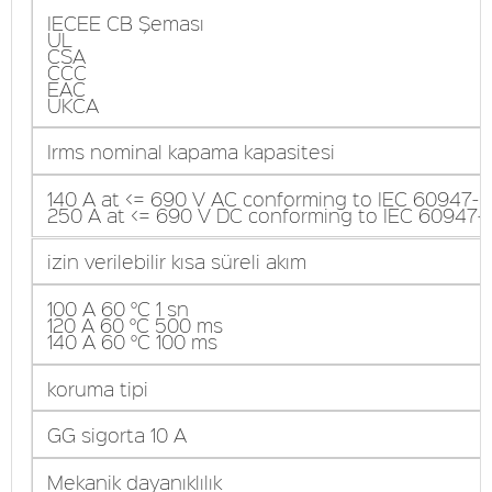
IECEE CB Şeması
UL
CSA
CCC
EAC
UKCA
Irms nominal kapama kapasitesi
140 A at <= 690 V AC conforming to IEC 60947-5
250 A at <= 690 V DC conforming to IEC 60947-5
izin verilebilir kısa süreli akım
100 A 60 °C 1 sn
120 A 60 °C 500 ms
140 A 60 °C 100 ms
koruma tipi
GG sigorta 10 A
Mekanik dayanıklılık