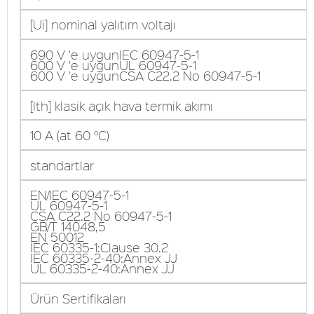
[Ui] nominal yalıtım voltajı
690 V 'e uygunIEC 60947-5-1
600 V 'e uygunUL 60947-5-1
600 V 'e uygunCSA C22.2 No 60947-5-1
[Ith] klasik açık hava termik akımı
10 A (at 60 °C)
standartlar
EN/IEC 60947-5-1
UL 60947-5-1
CSA C22.2 No 60947-5-1
GB/T 14048,5
EN 50012
IEC 60335-1:Clause 30.2
IEC 60335-2-40:Annex JJ
UL 60335-2-40:Annex JJ
Ürün Sertifikaları