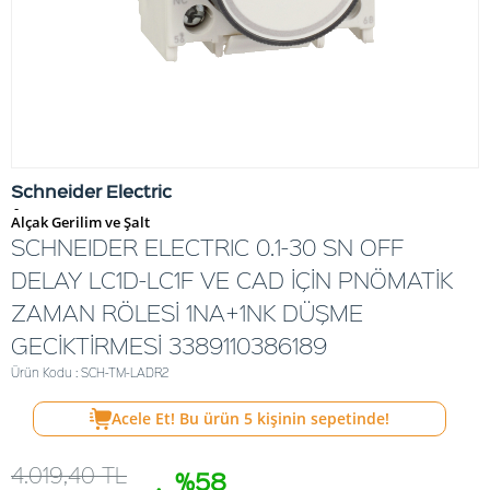
Schneider Electric
-
Alçak Gerilim ve Şalt
SCHNEIDER ELECTRIC 0.1-30 SN OFF
DELAY LC1D-LC1F VE CAD İÇİN PNÖMATİK
ZAMAN RÖLESİ 1NA+1NK DÜŞME
GECİKTİRMESİ 3389110386189
Ürün Kodu : SCH-TM-LADR2
Acele Et! Bu ürün
5
kişinin sepetinde!
4.019,40
TL
%58