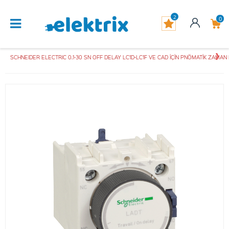
2
0
SCHNEIDER ELECTRIC 0.1-30 SN OFF DELAY LC1D-LC1F VE CAD İÇİN PNÖMATİK ZAMAN