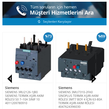
Benzer Ürünler
Seçilenleri Karşılaştır
%73
%69
İskonto
İskonto
Siemens
Siemens
SIEMENS 3RU2126-1JB0
SIEMENS 3MU7310-2FA0
SIEMENS TERMİK AŞIRI AKIM
SİNOPLUS TERMİK AŞIRI AKIM
RÖLESİ S0 7–10A SINIF 10
RÖLESİ 3MT7 BOY 4 İÇİN 63-80A
4011209780910
TERMİK AŞIRI AKIM RÖLESİ
4047624396030