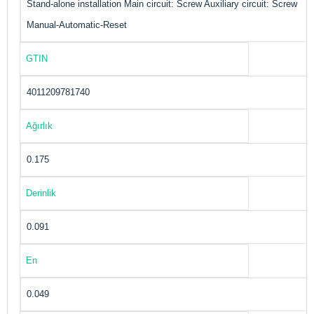
Stand-alone installation Main circuit: Screw Auxiliary circuit: Screw
Manual-Automatic-Reset
GTIN
4011209781740
Ağırlık
0.175
Derinlik
0.091
En
0.049