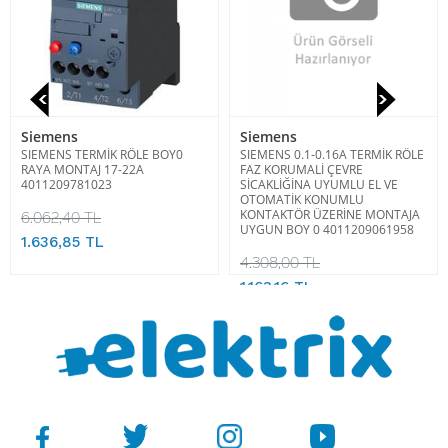
Siemens
Siemens
SIEMENS TERMİK RÖLE BOY0
SIEMENS 0.1-0.16A TERMİK RÖLE
RAYA MONTAJ 17-22A
FAZ KORUMALİ ÇEVRE
4011209781023
SİCAKLİĞİNA UYUMLU EL VE
OTOMATİK KONUMLU
KONTAKTÖR ÜZERİNE MONTAJA
6.062,40 TL
UYGUN BOY 0 4011209061958
1.636,85 TL
4.308,00 TL
1.163,16 TL