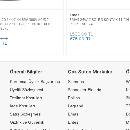
Emas
-20 144X144 85V-300V AC/DC
EMAS 24VAC RÖLE 3 KONTAK 11 PİN
D’Lİ REAKTİF GÜÇ KONTROL RÖLESİ
RE1P11AC024
08575
1.500,00 TL
0 TL
675,00 TL
8 TL
Önemli Bilgiler
Çok Satan Markalar
Ö
Kurumsal Üyelik Başvurusu
Siemens
W
Üyelik Sözleşmesi
Schneider Electric
Ka
Teslimat Koşulları
Philips
3
İade Koşulları
Legrand
TP
Satış Sözleşmesi
Emas
Bt
Gizlilik ve Güvenlik
Entes
M