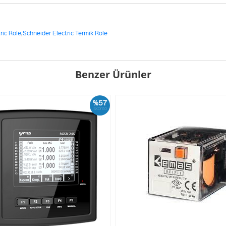
ric Röle
,
Schneider Electric Termik Röle
Benzer Ürünler
%57
İskonto