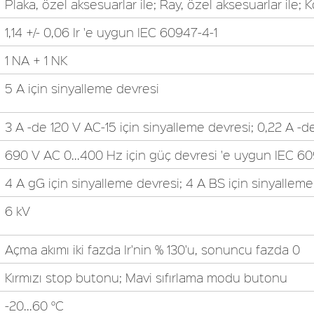
Plaka, özel aksesuarlar ile; Ray, özel aksesuarlar ile; 
1,14 +/- 0,06 Ir 'e uygun IEC 60947-4-1
1 NA + 1 NK
5 A için sinyalleme devresi
3 A -de 120 V AC-15 için sinyalleme devresi; 0,22 A -d
690 V AC 0...400 Hz için güç devresi 'e uygun IEC 60
4 A gG için sinyalleme devresi; 4 A BS için sinyalleme
6 kV
Açma akımı iki fazda Ir'nin % 130'u, sonuncu fazda 0
Kırmızı stop butonu; Mavi sıfırlama modu butonu
-20...60 °C