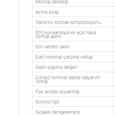
Montaj desteği
Açma eşiği
Yardımcı kontak kompozisyonu
[Ith] konvansiyonel açık hava
termal akımı
İzin verilen akım
[Ue] nominal çalışma voltajı
İlişkili sigorta değeri
[Uimp] nominal darbe dayanım
voltajı
Faz arızası duyarlılığı
Kontrol tipi
Sıcaklık dengelemesi