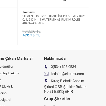
Siemens
SIEMENS 3MU7110-0FA0 SİNOPLUS 3MT7 BOY
0, 1, 2 İÇİN 1-1.6A TERMİK AŞIRI AKIM RÖLESİ
4047624395866
1.518,66 TL
470,78 TL
ne Çıkan Markalar
Hakkımızda
eidmüller
0(534) 626 0534
rdeş Elektrik
iletisim@elektrix.com
M
Kıraç Elektrik Anonim
 Elektrik
Şirketi OSB Şehitler Bulvarı
No:21 ESKİŞEHİR
icino
Grup Şirketler
avigard