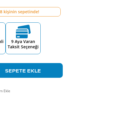
8
kişinin sepetinde!
li
9 Aya Varan
Taksit Seçeneği
SEPETE EKLE
m Ekle