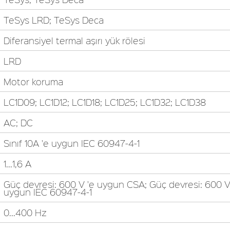
TeSys LRD; TeSys Deca
Diferansiyel termal aşırı yük rölesi
LRD
Motor koruma
LC1D09; LC1D12; LC1D18; LC1D25; LC1D32; LC1D38
AC; DC
Sınıf 10A 'e uygun IEC 60947-4-1
1...1,6 A
Güç devresi: 600 V 'e uygun CSA; Güç devresi: 600 V
uygun IEC 60947-4-1
0...400 Hz