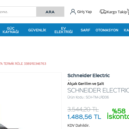
Giriş Yap
Kargo Takip
GÜÇ
EV
GÜVENLIK
SARF
OTOMASYON
KA
KAYNAĞI
ELEKTRIĞI
.7A TERMİK RÖLE 3389110346763
Schneider Electric
-
Alçak Gerilim ve Şalt
SCHNEIDER ELECTRIC 
Ürün Kodu : SCH-TM-LRD06
3.544,20
TL
%58
İskont
1.488,56
TL
KDV Dahildir.