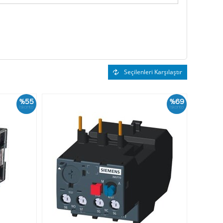
Seçilenleri Karşılaştır
%55
%69
İskonto
İskonto