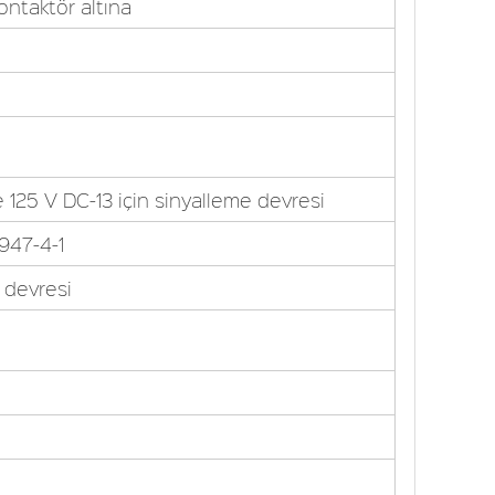
Kontaktör altına
e 125 V DC-13 için sinyalleme devresi
947-4-1
 devresi