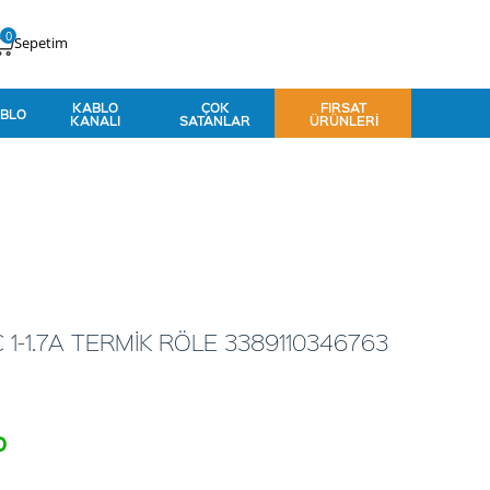
0
Sepetim
KABLO
ÇOK
FIRSAT
BLO
KANALI
SATANLAR
ÜRÜNLERI
1-1.7A TERMİK RÖLE 3389110346763
o