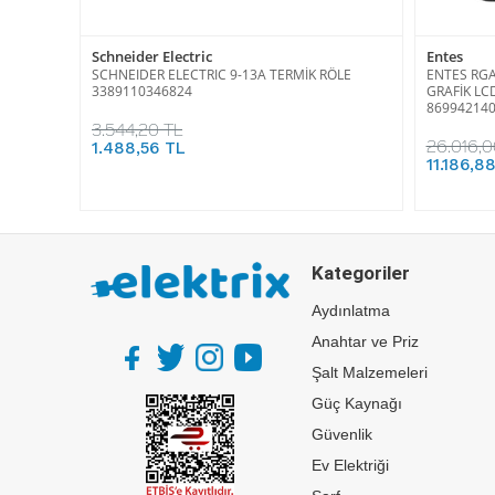
Schneider Electric
Entes
SCHNEIDER ELECTRIC 9-13A TERMİK RÖLE
ENTES RGA
3389110346824
GRAFİK LC
86994214
3.544,20 TL
26.016,0
1.488,56 TL
11.186,8
Kategoriler
Aydınlatma
Anahtar ve Priz
Şalt Malzemeleri
Güç Kaynağı
Güvenlik
Ev Elektriği