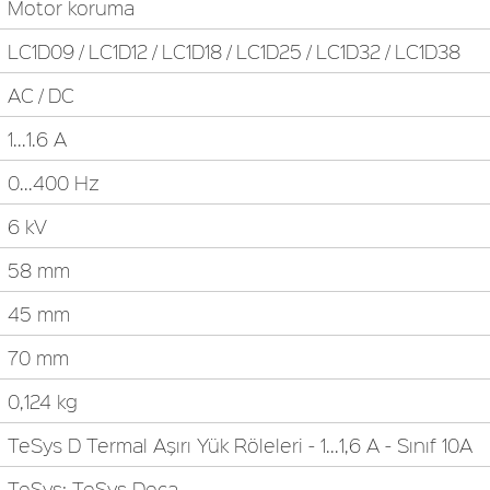
Motor koruma
LC1D09 / LC1D12 / LC1D18 / LC1D25 / LC1D32 / LC1D38
AC / DC
1...1.6 A
0...400 Hz
6 kV
58 mm
45 mm
70 mm
0,124 kg
TeSys D Termal Aşırı Yük Röleleri - 1...1,6 A - Sınıf 10A
TeSys; TeSys Deca