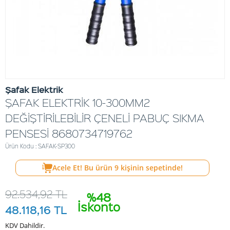
Şafak Elektrik
ŞAFAK ELEKTRİK 10-300MM2
DEĞİŞTİRİLEBİLİR ÇENELİ PABUÇ SIKMA
PENSESİ 8680734719762
Ürün Kodu : SAFAK-SP300
Acele Et! Bu ürün
9
kişinin sepetinde!
92.534,92
TL
%48
İskonto
48.118,16
TL
KDV Dahildir.