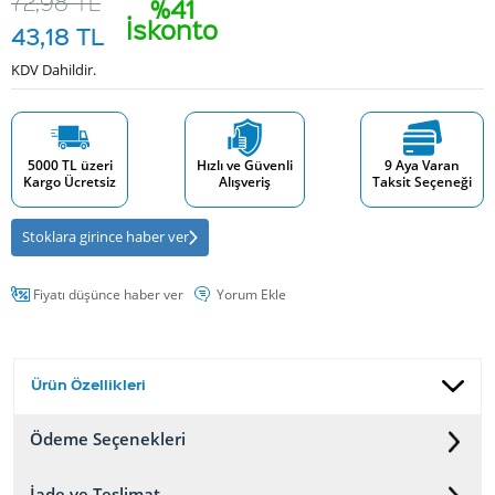
72,98
TL
%41
İskonto
43,18
TL
KDV Dahildir.
5000 TL üzeri
Hızlı ve Güvenli
9 Aya Varan
Kargo Ücretsiz
Alışveriş
Taksit Seçeneği
Stoklara girince haber ver
Fiyatı düşünce haber ver
Yorum Ekle
Ürün Özellikleri
Ödeme Seçenekleri
İade ve Teslimat