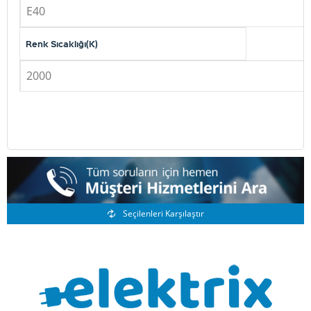
E40
Renk Sıcaklığı(K)
2000
Benzer Ürünler
Seçilenleri Karşılaştır