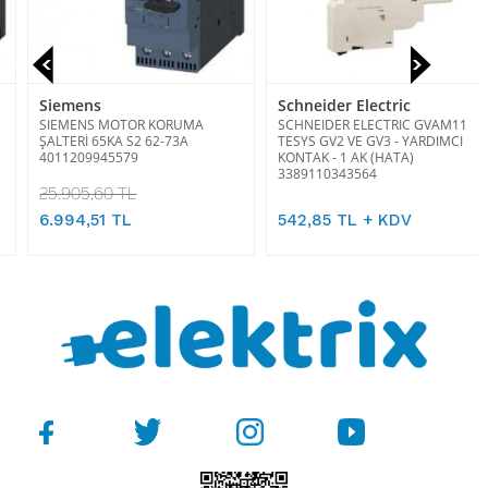
Siemens
Schneider Electric
SIEMENS MOTOR KORUMA
SCHNEIDER ELECTRIC GVAM11
ŞALTERİ 65KA S2 62-73A
TESYS GV2 VE GV3 - YARDIMCI
4011209945579
KONTAK - 1 AK (HATA)
3389110343564
25.905,60 TL
6.994,51 TL
542,85 TL + KDV