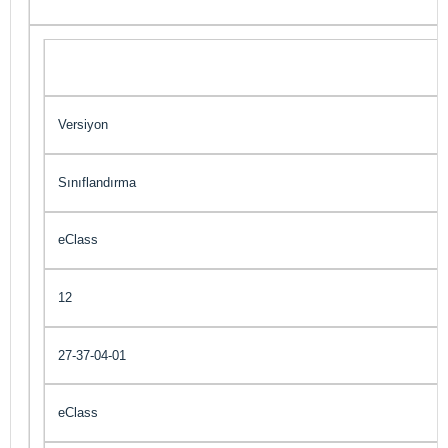
Versiyon
Sınıflandırma
eClass
12
27-37-04-01
eClass