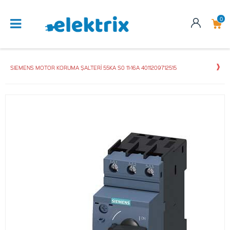
0
SIEMENS MOTOR KORUMA ŞALTERİ 55KA S0 11-16A 4011209712515