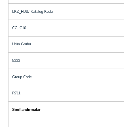
LKZ_FDB/ Katalog Kodu
CC-IC10
Ürün Grubu
5333
Group Code
R711
Sınıflandırmalar