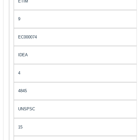
ETIM
9
EC000074
IDEA
4
4845
UNSPSC
15