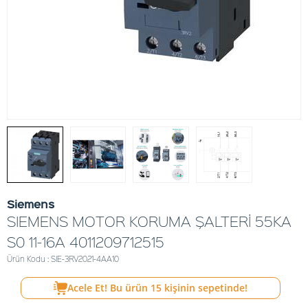
Siemens
SIEMENS MOTOR KORUMA ŞALTERİ 55KA
S0 11-16A 4011209712515
Ürün Kodu : SIE-3RV2021-4AA10
Acele Et! Bu ürün
15
kişinin sepetinde!