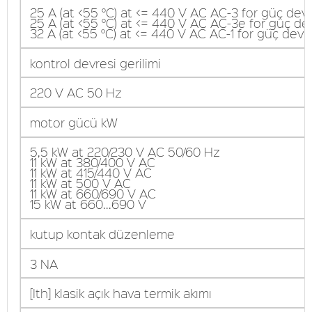
25 A (at <55 °C) at <= 440 V AC AC-3 for güç devr
25 A (at <55 °C) at <= 440 V AC AC-3e for güç de
32 A (at <55 °C) at <= 440 V AC AC-1 for güç devr
kontrol devresi gerilimi
220 V AC 50 Hz
motor gücü kW
5,5 kW at 220/230 V AC 50/60 Hz
11 kW at 380/400 V AC
11 kW at 415/440 V AC
11 kW at 500 V AC
11 kW at 660/690 V AC
15 kW at 660...690 V
kutup kontak düzenleme
3 NA
[Ith] klasik açık hava termik akımı