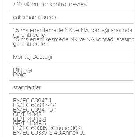
> 10 MOhm for kontrol devresi
çakışmama süresi
1,5 ms enerjilemede NK ve NA kontağı arasında
garanti edilen
1,5 ms enerji kesmede NK ve NA kontağı arasınd
garanti edilen
Montaj Desteği
DIN rayı
Plaka
standartlar
EN/IEC 60947-1
EN/IEC 60947-4-1
EN/IEC 60947-5-1
GB/T 14048.1
GB/T 14048,4
GB/T 14048,5
EN/IEC 60335-1:Clause 30.2
EN/IEC 60335-2-40:Annex JJ