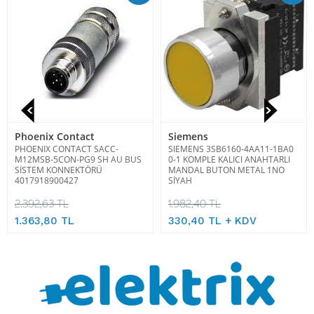
Phoenix Contact
Siemens
PHOENIX CONTACT SACC-
SIEMENS 3SB6160-4AA11-1BA0
M12MSB-5CON-PG9 SH AU BUS
0-1 KOMPLE KALICI ANAHTARLI
SİSTEM KONNEKTÖRÜ
MANDAL BUTON METAL 1NO
4017918900427
SİYAH
2.392,63 TL
1.982,40 TL
1.363,80 TL
330,40 TL + KDV