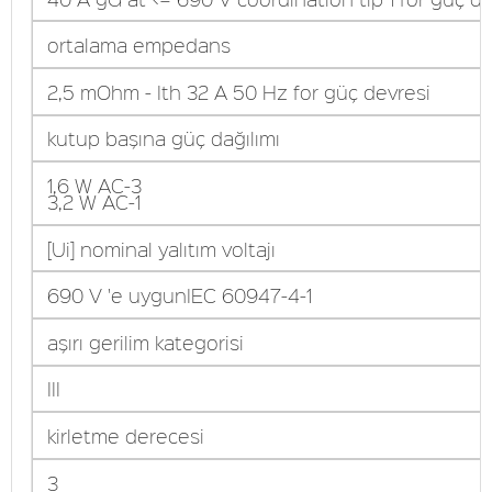
ortalama empedans
2,5 mOhm - Ith 32 A 50 Hz for güç devresi
kutup başına güç dağılımı
1,6 W AC-3
3,2 W AC-1
[Ui] nominal yalıtım voltajı
690 V 'e uygunIEC 60947-4-1
aşırı gerilim kategorisi
III
kirletme derecesi
3