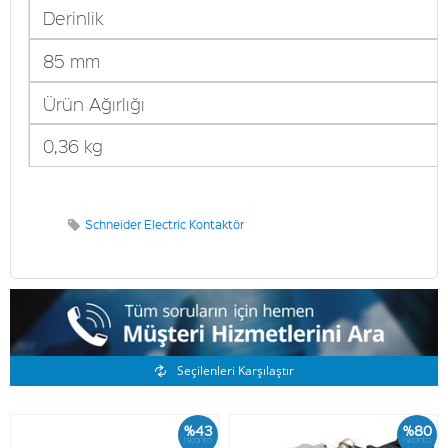
Derinlik
85 mm
Ürün Ağırlığı
0,36 kg
Schneider Electric Kontaktör
Benzer Ürünler
Seçilenleri Karşılaştır
%43
%80
İskonto
İskonto