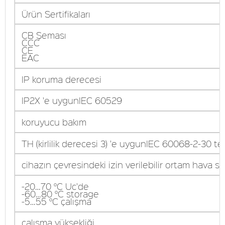
Ürün Sertifikaları
CB Şeması
CCC
CE
EAC
IP koruma derecesi
IP2X 'e uygunIEC 60529
koruyucu bakım
TH (kirlilik derecesi 3) 'e uygunIEC 60068-2-30 te
cihazın çevresindeki izin verilebilir ortam hava sıc
-20…70 °C Uc'de
-60…80 °C storage
-5…55 °C çalışma
çalışma yüksekliği