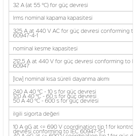
32 A (at 55 °C) for güç devresi
Irms nominal kapama kapasitesi
325 A at 440 V AC for güç devresi conforming to
60947-4-1
nominal kesme kapasitesi
212,5 A at 440 V for güç devresi conforming to I
60947
[Icw] nominal kısa süreli dayanma akımı
240 A 40 °C - 10 s for güç devresi
120 A 40 °C - 60 s for güç devresi
50 A 40 °C - 600 s for güç devresi
ilgili sigorta değeri
10 A gG at <= 690 V coordination tip 1 for kontrol
devresi conforming to IEC 60947-5-1
40 A gG at <= 690 V coordination tip 1 for güç de