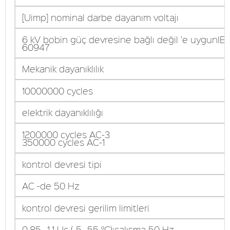
[Uimp] nominal darbe dayanım voltajı
6 kV bobin güç devresine bağlı değil 'e uygunIE
60947
Mekanik dayanıklılık
10000000 cycles
elektrik dayanıklılığı
1200000 cycles AC-3
350000 cycles AC-1
kontrol devresi tipi
AC -de 50 Hz
kontrol devresi gerilim limitleri
0,85...1,1 Uc (-5…55 °C):çalışma 50 Hz