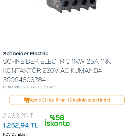
Schneider Electric
SCHNEIDER ELECTRIC 11KW 25A 1NK
KONTAKTÖR 220V AC KUMANDA
3606480328411
Ürün Kodu : SCH-TM-LC1E2501M5
Acele Et! Bu ürün
15
kişinin sepetinde!
2.983,20
TL
%58
İskonto
1.252,94
TL
KDV Dahildir.