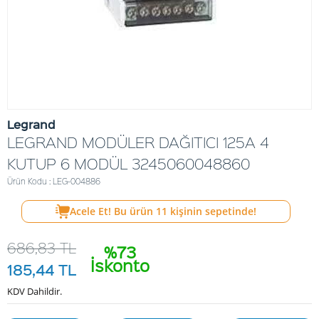
Legrand
LEGRAND MODÜLER DAĞITICI 125A 4
KUTUP 6 MODÜL 3245060048860
Ürün Kodu : LEG-004886
Acele Et! Bu ürün
11
kişinin sepetinde!
686,83
TL
%73
İskonto
185,44
TL
KDV Dahildir.