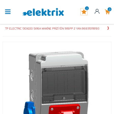
2
0
TP ELECTRIC 130X220 5X16A MAKİNE PRİZİ 1ÖN 1X16PP 2 YAN 8693151118193