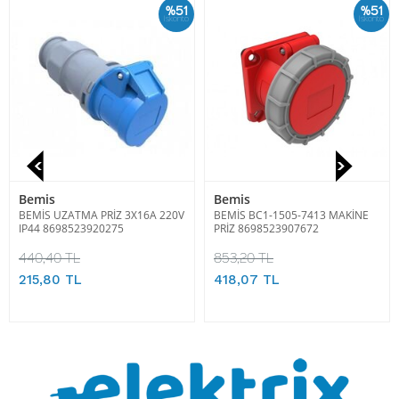
%51
%51
İskonto
İskonto
Bemis
Bemis
BEMİS UZATMA PRİZ 3X16A 220V
BEMİS BC1-1505-7413 MAKİNE
IP44 8698523920275
PRİZ 8698523907672
440,40 TL
853,20 TL
215,80 TL
418,07 TL