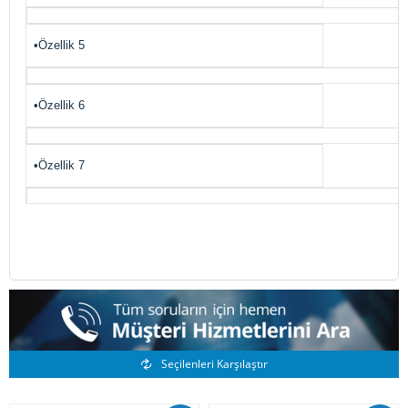
•Özellik 5
•Özellik 6
•Özellik 7
Benzer Ürünler
Seçilenleri Karşılaştır