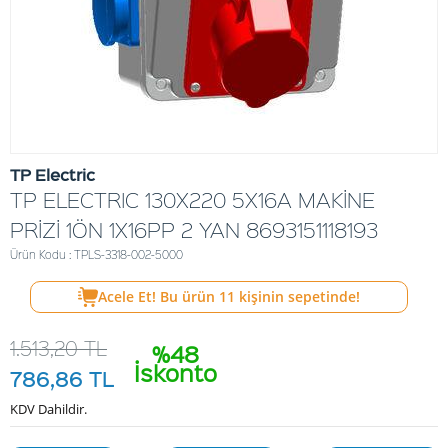
TP Electric
TP ELECTRIC 130X220 5X16A MAKİNE
PRİZİ 1ÖN 1X16PP 2 YAN 8693151118193
Ürün Kodu : TPLS-3318-002-5000
Acele Et! Bu ürün
11
kişinin sepetinde!
1.513,20
TL
%48
İskonto
786,86
TL
KDV Dahildir.