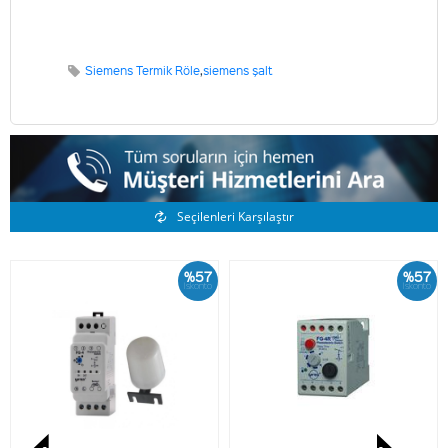
Siemens Termik Röle
,
siemens şalt
Benzer Ürünler
Seçilenleri Karşılaştır
%57
%57
İskonto
İskonto