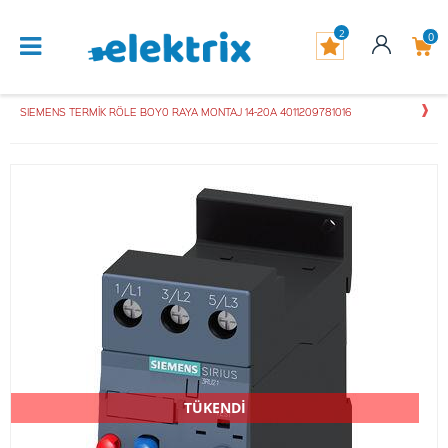
2
0
SIEMENS TERMİK RÖLE BOY0 RAYA MONTAJ 14-20A 4011209781016
TÜKENDİ