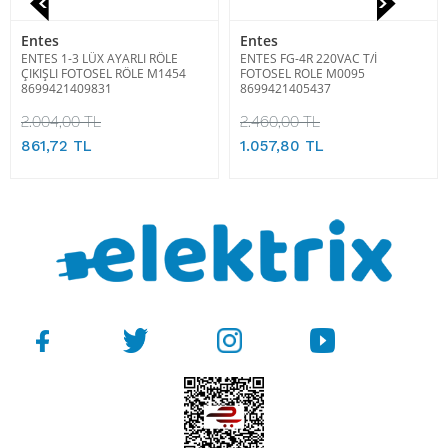
Entes
Entes
ENTES 1-3 LÜX AYARLI RÖLE
ENTES FG-4R 220VAC T/İ
ÇIKIŞLI FOTOSEL RÖLE M1454
FOTOSEL ROLE M0095
8699421409831
8699421405437
2.004,00 TL
2.460,00 TL
861,72 TL
1.057,80 TL