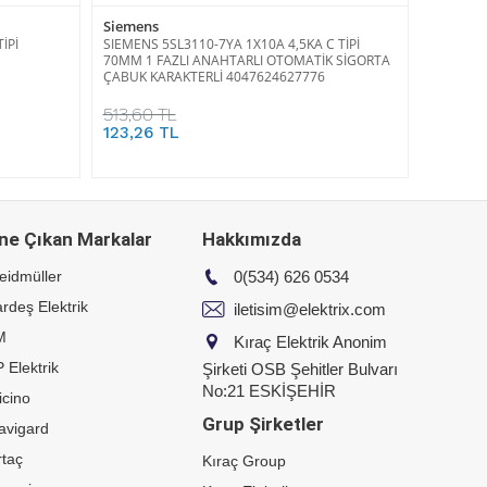
Siemens
İPİ
SIEMENS 5SL3110-7YA 1X10A 4,5KA C TİPİ
70MM 1 FAZLI ANAHTARLI OTOMATİK SİGORTA
ÇABUK KARAKTERLİ 4047624627776
513,60 TL
123,26 TL
ne Çıkan Markalar
Hakkımızda
eidmüller
0(534) 626 0534
rdeş Elektrik
iletisim@elektrix.com
M
Kıraç Elektrik Anonim
 Elektrik
Şirketi OSB Şehitler Bulvarı
No:21 ESKİŞEHİR
icino
Grup Şirketler
avigard
taç
Kıraç Group