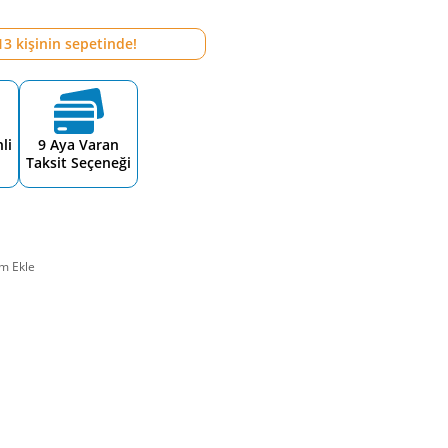
13
kişinin sepetinde!
li
9 Aya Varan
Taksit Seçeneği
m Ekle