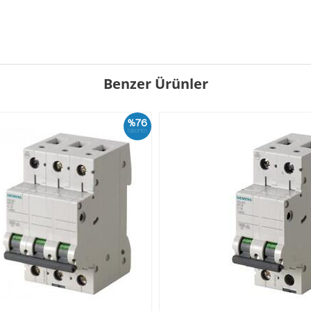
Benzer Ürünler
%76
İskonto