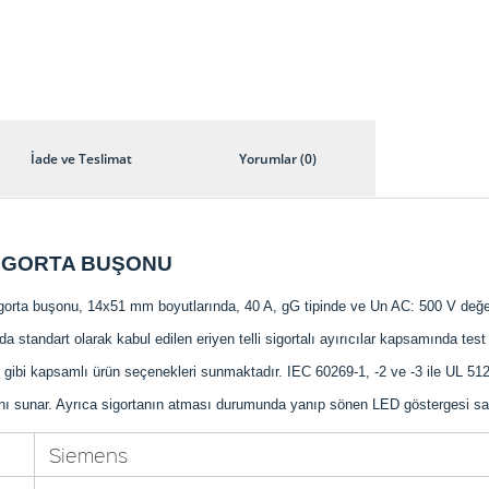
İade ve Teslimat
Yorumlar (0)
 SİGORTA BUŞONU
rta buşonu, 14x51 mm boyutlarında, 40 A, gG tipinde ve Un AC: 500 V değerin
a standart olarak kabul edilen eriyen telli sigortalı ayırıcılar kapsamında test
gibi kapsamlı ürün seçenekleri sunmaktadır. IEC 60269-1, -2 ve -3 ile UL 512
kânı sunar. Ayrıca sigortanın atması durumunda yanıp sönen LED göstergesi say
Siemens