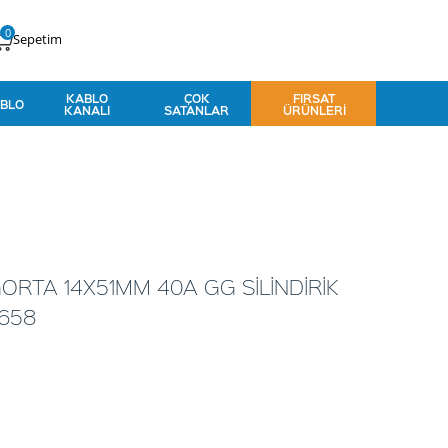
0
Sepetim
KABLO
ÇOK
FIRSAT
BLO
KANALI
SATANLAR
ÜRÜNLERI
ORTA 14X51MM 40A GG SİLİNDİRİK
1658