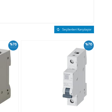
Seçilenleri Karşılaştır
%76
%76
İskonto
İskonto