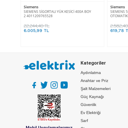
Siemens
Siemens
SIEMENS SİGORTALI YÜK KESİCİ 400A BOY
SIEMENS 5S
2 4011209765528
OTOMATİK 
22.244,40 TL
2.582,40
6.005,99 TL
619,78 
Kategoriler
Aydınlatma
Anahtar ve Priz
Şalt Malzemeleri
Güç Kaynağı
Güvenlik
Ev Elektriği
Sarf
Mobil Uygulamalarımız