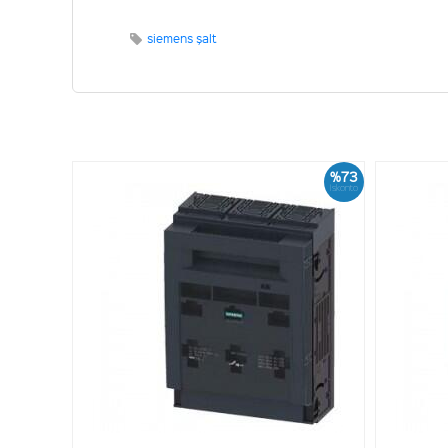
siemens şalt
%73
İskonto