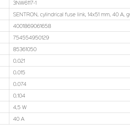
3NW6117-1
SENTRON, cylindrical fuse link, 14x51 mm, 40 A, 
4001869061658
754554950129
85361050
0.021
0.015
0.074
0.104
4,5 W
40 A