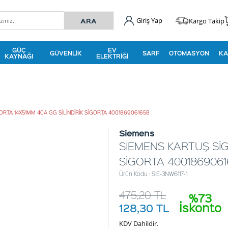
Giriş Yap
Kargo Takip
GÜÇ
EV
GÜVENLIK
SARF
OTOMASYON
KA
KAYNAĞI
ELEKTRIĞI
RTA 14X51MM 40A GG SİLİNDİRİK SİGORTA 4001869061658
Siemens
SIEMENS KARTUŞ SİG
SİGORTA 400186906
Ürün Kodu : SIE-3NW6117-1
475,20
TL
%73
İskonto
128,30
TL
KDV Dahildir.