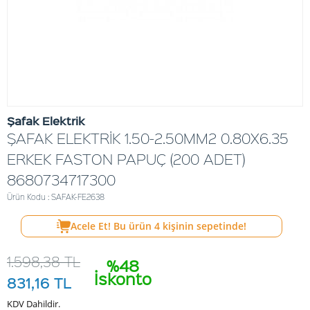
Şafak Elektrik
ŞAFAK ELEKTRİK 1.50-2.50MM2 0.80X6.35
ERKEK FASTON PAPUÇ (200 ADET)
8680734717300
Ürün Kodu : SAFAK-FE2638
Acele Et! Bu ürün
4
kişinin sepetinde!
1.598,38
TL
%48
İskonto
831,16
TL
KDV Dahildir.