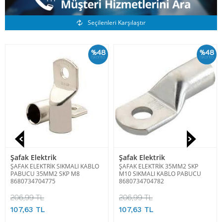
Benzer Ürünler
Seçilenleri Karşılaştır
%48
%48
İskonto
İskonto
Şafak Elektrik
Şafak Elektrik
ŞAFAK ELEKTRİK SIKMALI KABLO
ŞAFAK ELEKTRİK 35MM2 SKP
PABUCU 35MM2 SKP M8
M10 SIKMALI KABLO PABUCU
8680734704775
8680734704782
206,99 TL
206,99 TL
107,63 TL
107,63 TL