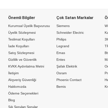
Önemli Bilgiler
Çok Satan Markalar
Ö
Kurumsal Üyelik Başvurusu
Siemens
W
Üyelik Sözleşmesi
Schneider Electric
Ka
Teslimat Koşulları
Philips
3
İade Koşulları
Legrand
TP
Satış Sözleşmesi
Emas
Bt
Gizlilik ve Güvenlik
Entes
M
KVKK Aydınlatma Metni
Şafak Elektrik
Or
İletişim
Osram
P
Alışveriş Güvenliği
Phoenix Contact
H
Hakkımızda
Bemis
K
Ödeme Seçenekleri
Blog
Sık Sorulan Sorular