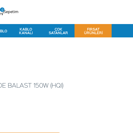
0
Sepetim
KABLO
ÇOK
FIRSAT
BLO
KANALI
SATANLAR
ÜRÜNLERI
E BALAST 150W (HQI)