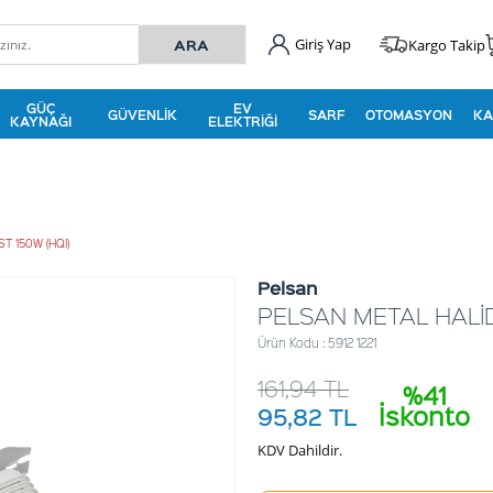
Giriş Yap
Kargo Takip
GÜÇ
EV
GÜVENLIK
SARF
OTOMASYON
KA
KAYNAĞI
ELEKTRIĞI
 150W (HQI)
Pelsan
PELSAN METAL HALİD
Ürün Kodu : 5912 1221
161,94
TL
%41
İskonto
95,82
TL
KDV Dahildir.