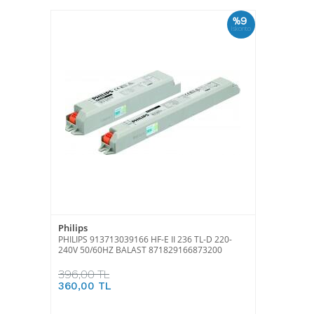
%9
İskonto
Philips
PHILIPS 913713039166 HF-E II 236 TL-D 220-
240V 50/60HZ BALAST 871829166873200
396,00 TL
360,00 TL