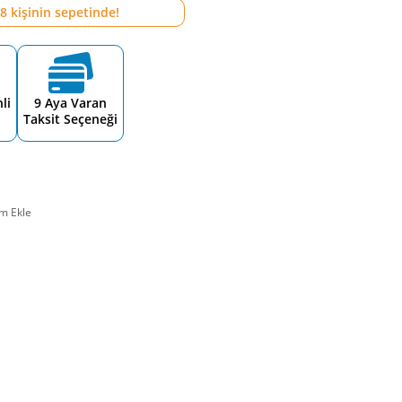
8
kişinin sepetinde!
li
9 Aya Varan
Taksit Seçeneği
m Ekle