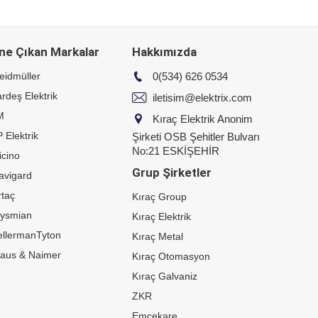
ne Çıkan Markalar
Hakkımızda
eidmüller
0(534) 626 0534
rdeş Elektrik
iletisim@elektrix.com
M
Kıraç Elektrik Anonim
 Elektrik
Şirketi OSB Şehitler Bulvarı
No:21 ESKİŞEHİR
icino
Grup Şirketler
avigard
taç
Kıraç Group
rysmian
Kıraç Elektrik
ellermanTyton
Kıraç Metal
raus & Naimer
Kıraç Otomasyon
Kıraç Galvaniz
ZKR
Emcekare