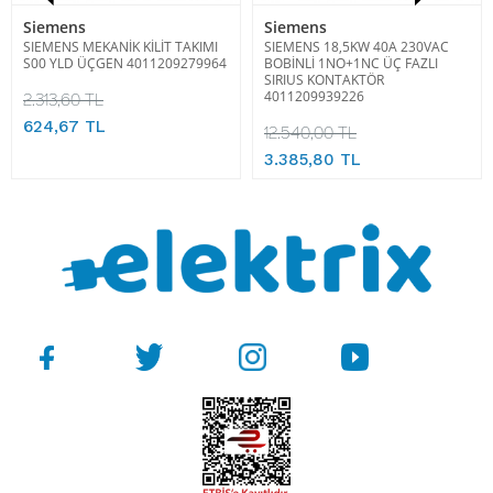
Siemens
Siemens
SIEMENS MEKANİK KİLİT TAKIMI
SIEMENS 18,5KW 40A 230VAC
S00 YLD ÜÇGEN 4011209279964
BOBİNLİ 1NO+1NC ÜÇ FAZLI
SIRIUS KONTAKTÖR
4011209939226
2.313,60 TL
624,67 TL
12.540,00 TL
3.385,80 TL