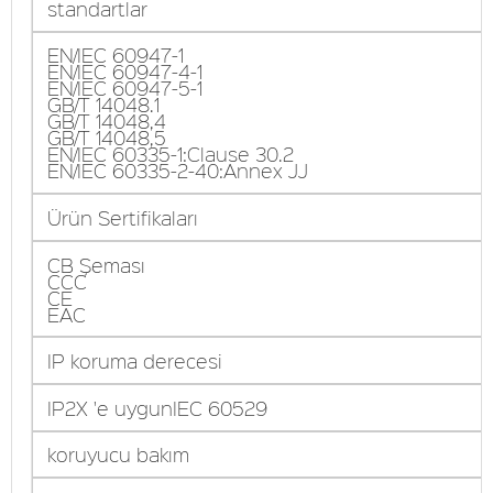
standartlar
EN/IEC 60947-1
EN/IEC 60947-4-1
EN/IEC 60947-5-1
GB/T 14048.1
GB/T 14048,4
GB/T 14048,5
EN/IEC 60335-1:Clause 30.2
EN/IEC 60335-2-40:Annex JJ
Ürün Sertifikaları
CB Şeması
CCC
CE
EAC
IP koruma derecesi
IP2X 'e uygunIEC 60529
koruyucu bakım