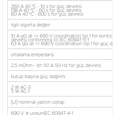
260 A 40 °C - 10 s for güç devresi
138 A 40 °C - 60 s for güç devresi
60 A 40 °C - 600 s for güç devresi
ilgili sigorta değeri
10 A gG at <= 690 V coordination tip 1 for kontrol
devresi conforming to IEC 60947-5-1
63 A gG at <= 690 V coordination tip 1 for güç de
ortalama empedans
2,5 mOhm - Ith 50 A 50 Hz for güç devresi
kutup başına güç dağılımı
2 W AC-3
5 W AC-1
[Ui] nominal yalıtım voltajı
690 V 'e uygunIEC 60947-4-1