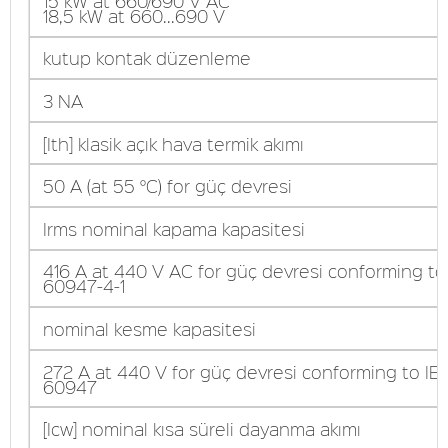
15 kW at 660/690 V AC
18,5 kW at 660...690 V
kutup kontak düzenleme
3 NA
[Ith] klasik açık hava termik akımı
50 A (at 55 °C) for güç devresi
Irms nominal kapama kapasitesi
416 A at 440 V AC for güç devresi conforming to
60947-4-1
nominal kesme kapasitesi
272 A at 440 V for güç devresi conforming to IE
60947
[Icw] nominal kısa süreli dayanma akımı