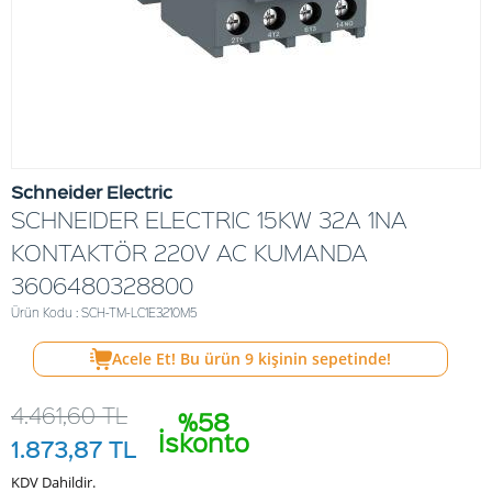
Schneider Electric
SCHNEIDER ELECTRIC 15KW 32A 1NA
KONTAKTÖR 220V AC KUMANDA
3606480328800
Ürün Kodu : SCH-TM-LC1E3210M5
Acele Et! Bu ürün
9
kişinin sepetinde!
4.461,60
TL
%58
İskonto
1.873,87
TL
KDV Dahildir.