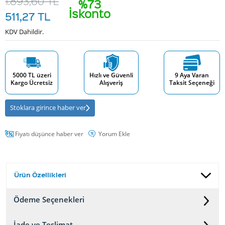
1.893,60
TL
%73
İskonto
511,27
TL
KDV Dahildir.
5000 TL üzeri
Hızlı ve Güvenli
9 Aya Varan
Kargo Ücretsiz
Alışveriş
Taksit Seçeneği
Stoklara girince haber ver
Fiyatı düşünce haber ver
Yorum Ekle
Ürün Özellikleri
Ödeme Seçenekleri
İade ve Teslimat