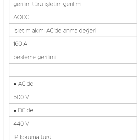
gerilim türü işletim gerilimi
AC/DC
işletim akımı AC'de anma değeri
160 A
besleme gerilimi
● AC'de
500 V
● DC'de
440 V
IP koruma türü