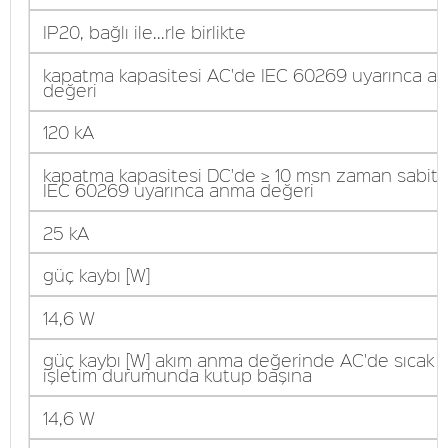
IP20, bağlı ile...rle birlikte
kapatma kapasitesi AC'de IEC 60269 uyarınca a
değeri
120 kA
kapatma kapasitesi DC'de ≥ 10 msn zaman sabit
IEC 60269 uyarınca anma değeri
25 kA
güç kaybı [W]
14,6 W
güç kaybı [W] akım anma değerinde AC'de sıcak
işletim durumunda kutup başına
14,6 W