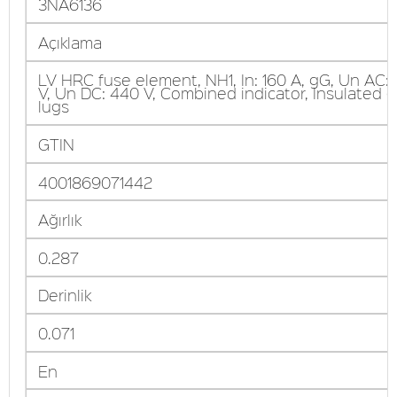
3NA6136
Açıklama
LV HRC fuse element, NH1, In: 160 A, gG, Un AC:
V, Un DC: 440 V, Combined indicator, Insulated g
lugs
GTIN
4001869071442
Ağırlık
0.287
Derinlik
0.071
En