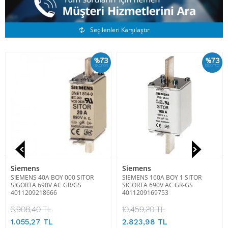
Benzer Ürünler
Seçilenleri Karşılaştır
%73
%73
İskonto
İskonto
Siemens
Siemens
SIEMENS 40A BOY 000 SITOR
SIEMENS 160A BOY 1 SITOR
SİGORTA 690V AC GR/GS
SİGORTA 690V AC GR-GS
4011209218666
4011209169753
3.908,40 TL
10.459,20 TL
1.055,27 TL
2.823,98 TL