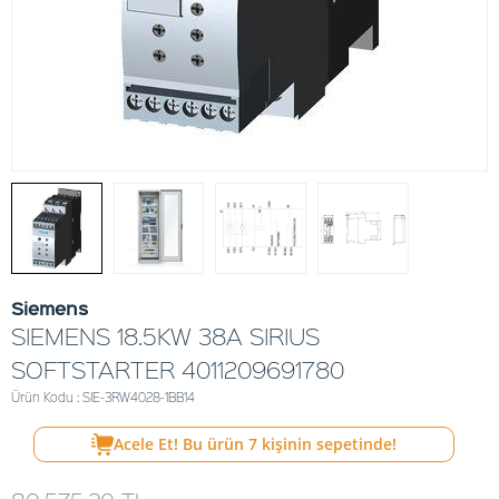
Siemens
SIEMENS 18.5KW 38A SIRIUS
SOFTSTARTER 4011209691780
Ürün Kodu : SIE-3RW4028-1BB14
Acele Et! Bu ürün
7
kişinin sepetinde!