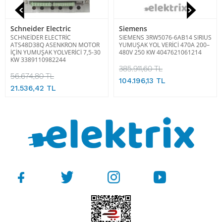
Schneider Electric
Siemens
SCHNEİDER ELECTRİC
SIEMENS 3RW5076-6AB14 SIRIUS
ATS48D38Q ASENKRON MOTOR
YUMUŞAK YOL VERİCİ 470A 200–
İÇİN YUMUŞAK YOLVERİCİ 7,5-30
480V 250 KW 4047621061214
KW 3389110982244
385.911,60 TL
56.674,80 TL
104.196,13 TL
21.536,42 TL