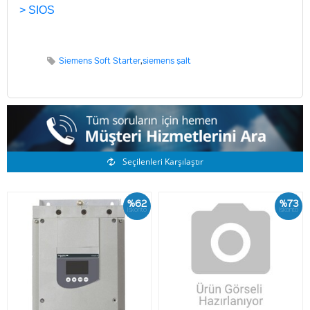
> SIOS
Siemens Soft Starter
,
siemens şalt
Benzer Ürünler
Seçilenleri Karşılaştır
%62
%73
İskonto
İskonto