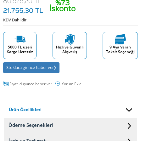
80.575,20
TL
%73
İskonto
21.755,30
TL
KDV Dahildir.
5000 TL üzeri
Hızlı ve Güvenli
9 Aya Varan
Kargo Ücretsiz
Alışveriş
Taksit Seçeneği
Stoklara girince haber ver
Fiyatı düşünce haber ver
Yorum Ekle
Ürün Özellikleri
Ödeme Seçenekleri
İade ve Teslimat