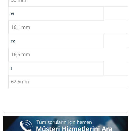
30 mm
c1
16,1 mm
c2
16,5 mm
l
62.5mm