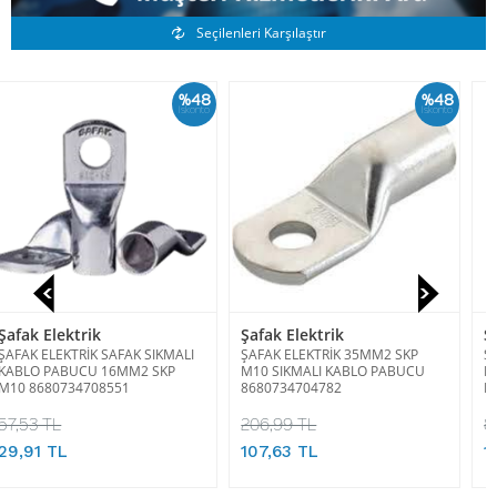
Benzer Ürünler
Seçilenleri Karşılaştır
8
%48
%80
o
İskonto
İskonto
Şafak Elektrik
Siemens
ŞAFAK ELEKTRİK 35MM2 SKP
SIEMENS 3SB6160-0AB20-1CA0
M10 SIKMALI KABLO PABUCU
KOMPLE YAY DÖNÜŞLÜ BUTON
8680734704782
METAL KIRMIZI 1NC
206,99 TL
804,00 TL
107,63 TL
134,00 TL + KDV