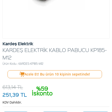
Kardeş Elektrik
KARDEŞ ELEKTRİK KABLO PABUCU KP185-
M12
Ürün Kodu : KARDES-KP185-M12
Acele Et! Bu ürün
10
kişinin sepetinde!
613,14
TL
%59
İskonto
251,39
TL
KDV Dahildir.