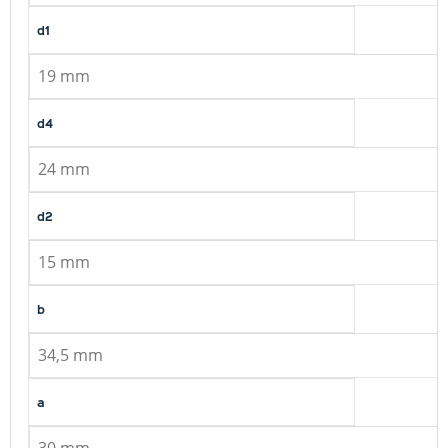
d1
19 mm
d4
24 mm
d2
15 mm
b
34,5 mm
a