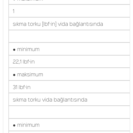
1
sıkma torku [lbf·in] vida bağlantısında
● minimum
22,1 lbf·in
● maksimum
31 lbf·in
sıkma torku vida bağlantısında
● minimum