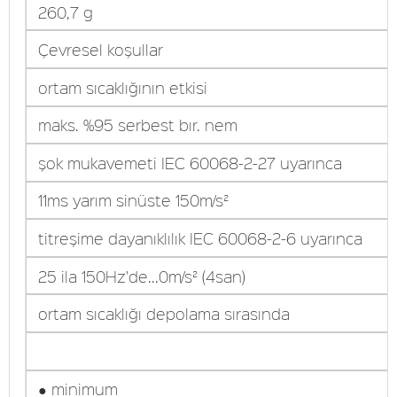
260,7 g
Çevresel koşullar
ortam sıcaklığının etkisi
maks. %95 serbest bır. nem
şok mukavemeti IEC 60068-2-27 uyarınca
11ms yarım sinüste 150m/s²
titreşime dayanıklılık IEC 60068-2-6 uyarınca
25 ila 150Hz'de...0m/s² (4san)
ortam sıcaklığı depolama sırasında
● minimum