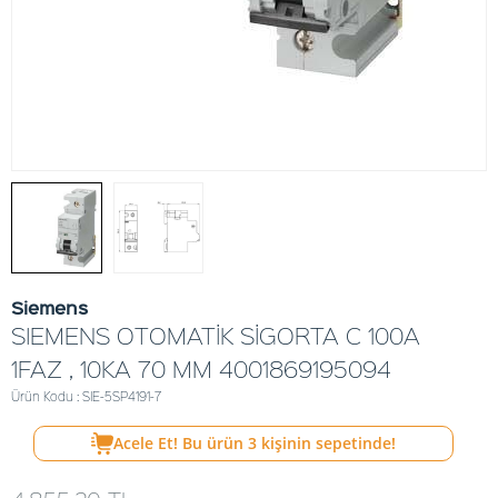
Siemens
SIEMENS OTOMATİK SİGORTA C 100A
1FAZ , 10KA 70 MM 4001869195094
Ürün Kodu : SIE-5SP4191-7
Acele Et! Bu ürün
3
kişinin sepetinde!