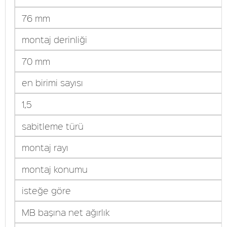
76 mm
montaj derinliği
70 mm
en birimi sayısı
1,5
sabitleme türü
montaj rayı
montaj konumu
isteğe göre
MB başına net ağırlık