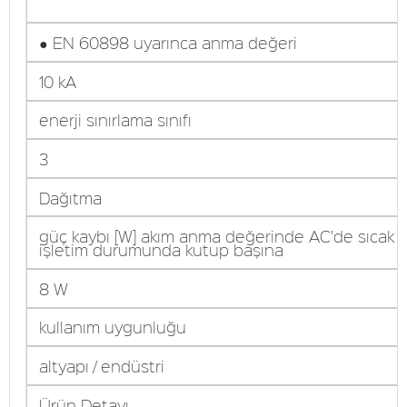
● EN 60898 uyarınca anma değeri
10 kA
enerji sınırlama sınıfı
3
Dağıtma
güç kaybı [W] akım anma değerinde AC'de sıcak
işletim durumunda kutup başına
8 W
kullanım uygunluğu
altyapı / endüstri
Ürün Detayı