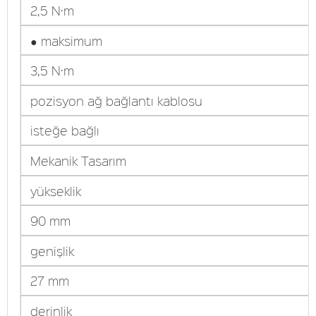
2,5 N·m
● maksimum
3,5 N·m
pozisyon ağ bağlantı kablosu
isteğe bağlı
Mekanik Tasarım
yükseklik
90 mm
genişlik
27 mm
derinlik