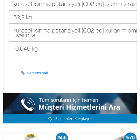
küresel ısınma potansiyeli [CO2 eq] işletim sırası
53,3 kg
küresel ısınma potansiyeli [CO2 eq] kullanım ömr
uyarınca
-0,046 kg
siemens şalt
Benzer Ürünler
Seçilenleri Karşılaştır
%56
%76
İskonto
İskonto