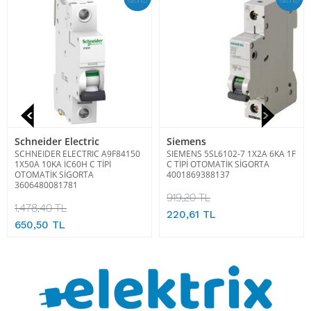
Schneider Electric
Siemens
SCHNEIDER ELECTRIC A9F84150
SIEMENS 5SL6102-7 1X2A 6KA 1F
1X50A 10KA İC60H C TİPİ
C TİPİ OTOMATİK SİGORTA
OTOMATİK SİGORTA
4001869388137
3606480081781
919,20 TL
1.478,40 TL
220,61 TL
650,50 TL