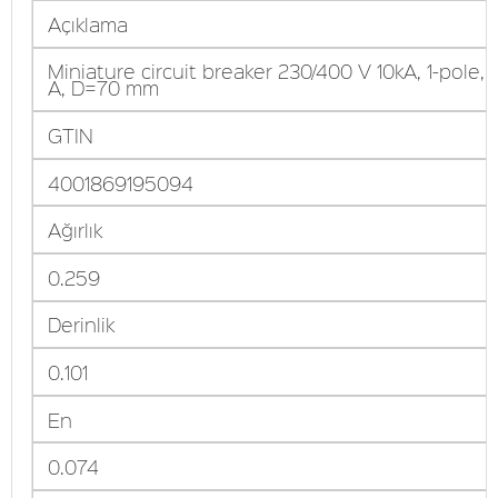
Açıklama
Miniature circuit breaker 230/400 V 10kA, 1-pole, 
A, D=70 mm
GTIN
4001869195094
Ağırlık
0.259
Derinlik
0.101
En
0.074