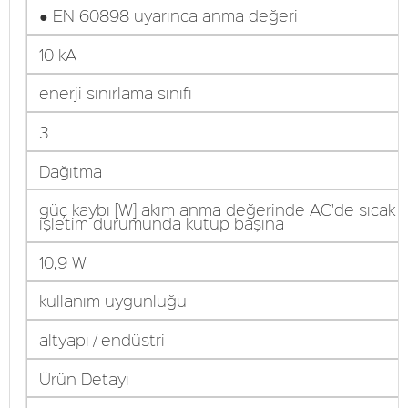
● EN 60898 uyarınca anma değeri
10 kA
enerji sınırlama sınıfı
3
Dağıtma
güç kaybı [W] akım anma değerinde AC'de sıcak
işletim durumunda kutup başına
10,9 W
kullanım uygunluğu
altyapı / endüstri
Ürün Detayı