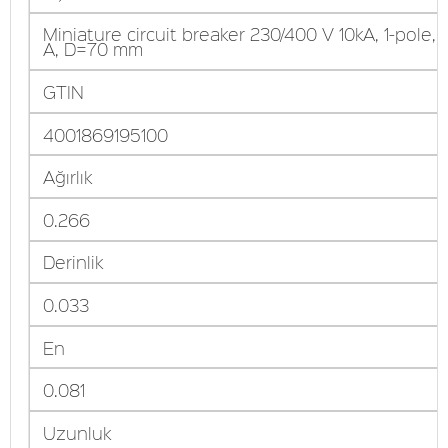
Miniature circuit breaker 230/400 V 10kA, 1-pole, 
A, D=70 mm
GTIN
4001869195100
Ağırlık
0.266
Derinlik
0.033
En
0.081
Uzunluk