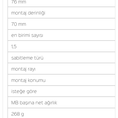
76 mm
montaj derinliği
70 mm
en birimi sayısı
1,5
sabitleme türü
montaj rayı
montaj konumu
isteğe göre
MB başına net ağırlık
268 g