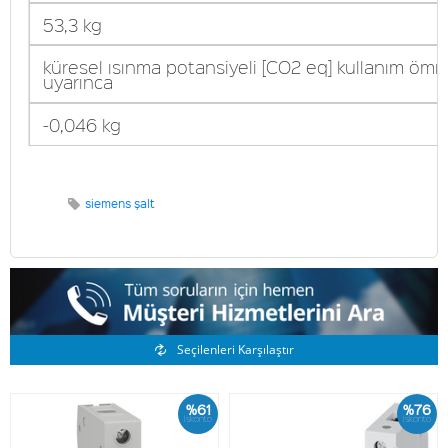
53,3 kg
küresel ısınma potansiyeli [CO2 eq] kullanım ömr
uyarınca
-0,046 kg
siemens şalt
Benzer Ürünler
Seçilenleri Karşılaştır
%61
%76
İskonto
İskonto