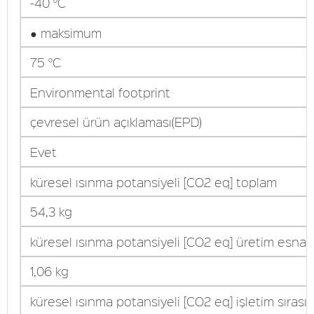
-40 °C
● maksimum
75 °C
Environmental footprint
çevresel ürün açıklaması(EPD)
Evet
küresel ısınma potansiyeli [CO2 eq] toplam
54,3 kg
küresel ısınma potansiyeli [CO2 eq] üretim esna
1,06 kg
küresel ısınma potansiyeli [CO2 eq] işletim sırası