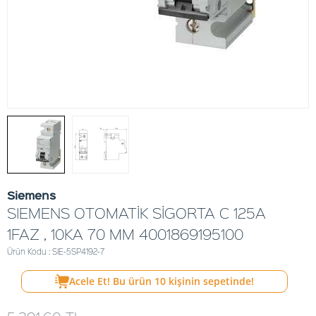
Siemens
SIEMENS OTOMATİK SİGORTA C 125A
1FAZ , 10KA 70 MM 4001869195100
Ürün Kodu : SIE-5SP4192-7
Acele Et! Bu ürün
10
kişinin sepetinde!