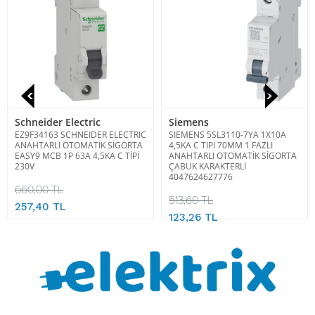
Schneider Electric
Siemens
EZ9F34163 SCHNEIDER ELECTRIC
SIEMENS 5SL3110-7YA 1X10A
ANAHTARLI OTOMATİK SİGORTA
4,5KA C TİPİ 70MM 1 FAZLI
EASY9 MCB 1P 63A 4,5KA C TİPİ
ANAHTARLI OTOMATİK SİGORTA
230V
ÇABUK KARAKTERLİ
4047624627776
660,00 TL
513,60 TL
257,40 TL
123,26 TL