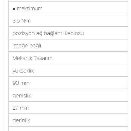
● maksimum
3,5 N·m
pozisyon ağ bağlantı kablosu
isteğe bağlı
Mekanik Tasarım
yükseklik
90 mm
genişlik
27 mm
derinlik