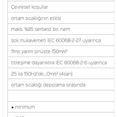
Çevresel koşullar
ortam sıcaklığının etkisi
maks. %95 serbest bır. nem
şok mukavemeti IEC 60068-2-27 uyarınca
11ms yarım sinüste 150m/s²
titreşime dayanıklılık IEC 60068-2-6 uyarınca
25 ila 150Hz'de...0m/s² (4san)
ortam sıcaklığı depolama sırasında
● minimum