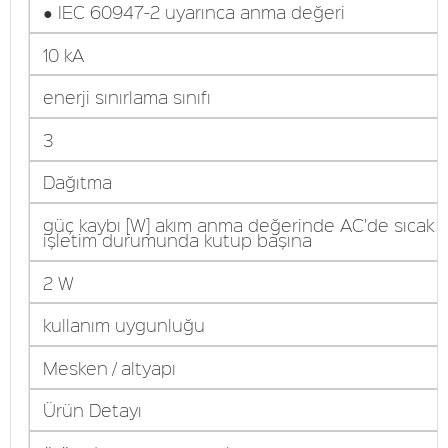
● IEC 60947-2 uyarınca anma değeri
10 kA
enerji sınırlama sınıfı
3
Dağıtma
güç kaybı [W] akım anma değerinde AC'de sıcak
işletim durumunda kutup başına
2 W
kullanım uygunluğu
Mesken / altyapı
Ürün Detayı