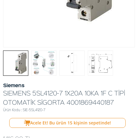
Siemens
SIEMENS 5SL4120-7 1X20A 10KA 1F C TİPİ
OTOMATİK SİGORTA 4001869440187
Ürün Kodu : SIE-5SL4120-7
Acele Et! Bu ürün
15
kişinin sepetinde!