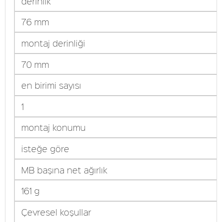
derinlik
76 mm
montaj derinliği
70 mm
en birimi sayısı
1
montaj konumu
isteğe göre
MB başına net ağırlık
161 g
Çevresel koşullar