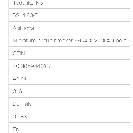
Tedarikçi No
5SL4120-7
Açıklama
Miniature circuit breaker 230/400V 10kA, 1-pole, 
GTIN
4001869440187
Ağırlık
0.16
Derinlik
0.083
En