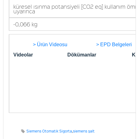
küresel ısınma potansiyeli [CO2 eq] kullanım ömr
uyarınca
-0,066 kg
> Ürün Videosu
> EPD Belgeleri
Videolar
Dökümanlar
Kon
Siemens Otomatik Sigorta
,
siemens şalt