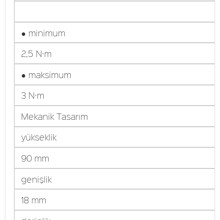
● minimum
2,5 N·m
● maksimum
3 N·m
Mekanik Tasarım
yükseklik
90 mm
genişlik
18 mm