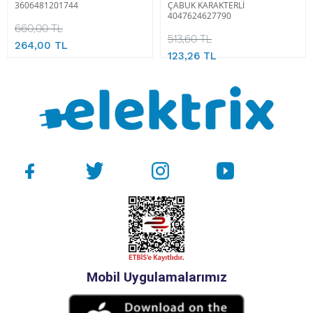
3606481201744
ÇABUK KARAKTERLİ
4047624627790
660,00 TL
513,60 TL
264,00 TL
123,26 TL
Mobil Uygulamalarımız