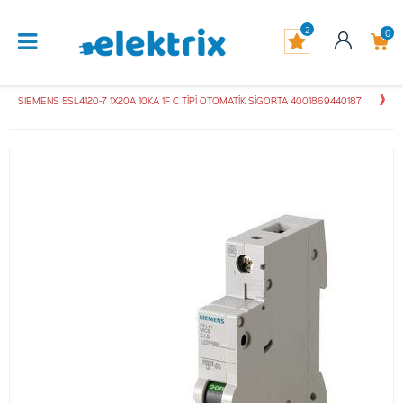
2
0
SIEMENS 5SL4120-7 1X20A 10KA 1F C TİPİ OTOMATİK SİGORTA 4001869440187