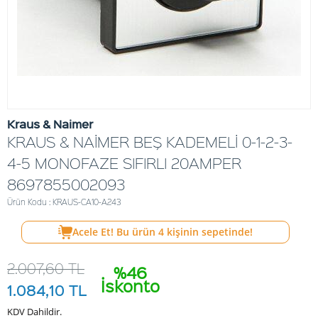
Kraus & Naimer
KRAUS & NAİMER BEŞ KADEMELİ 0-1-2-3-
4-5 MONOFAZE SIFIRLI 20AMPER
8697855002093
Ürün Kodu : KRAUS-CA10-A243
Acele Et! Bu ürün
4
kişinin sepetinde!
2.007,60
TL
%46
İskonto
1.084,10
TL
KDV Dahildir.