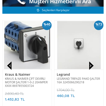
Benzer Ürünler
Seçilenleri Karşılaştır
%46
%73
İskonto
İskonto
Kraus & Naimer
Legrand
KRAUS & NAİMER ÇİFT DEVİRLİ
LEGRAND TRİFAZE PAKO ŞALTER
MOTOR ŞALTERİ 1-0-2 20AMPER
16A 3245066290218
XXXX 8697855003724
1.704,00 TL
2.690,40 TL
460,08 TL
1.452,82 TL