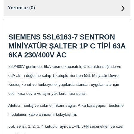
Yorumlar (0)
SIEMENS 5SL6163-7 SENTRON
MİNİYATÜR ŞALTER 1P C TİPİ 63A
6KA 230/400V AC
230/400V gerilimde, 6kA kesme kapasiteli, C karakteristiğinde ve
63A akım değerine sahip 1 kutuplu Sentron 5SL Minyatür Devre
Kesici; konut ve fonksiyonel yapılarda standart uygulamalar için
etkili kısa devre ve aşırı yük koruması sunar.
Aletsiz montaj ve sökme imkânı sağlar. Arka bara yapısı, besleme
modülünün kablolanmasını kolaylaştırır.
5SL serisi; 1, 2, 3, 4 kutuplu, ayrıca 1+N, 3+N seçenekleri ve özel