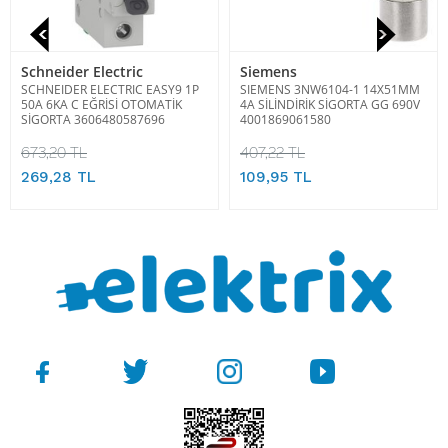
Schneider Electric
Siemens
SCHNEIDER ELECTRIC EASY9 1P
SIEMENS 3NW6104-1 14X51MM
50A 6KA C EĞRİSİ OTOMATİK
4A SİLİNDİRİK SİGORTA GG 690V
SİGORTA 3606480587696
4001869061580
673,20 TL
407,22 TL
269,28 TL
109,95 TL