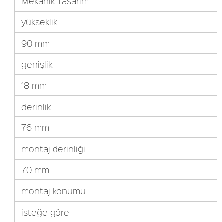
Mekanik Tasarım
yükseklik
90 mm
genişlik
18 mm
derinlik
76 mm
montaj derinliği
70 mm
montaj konumu
isteğe göre