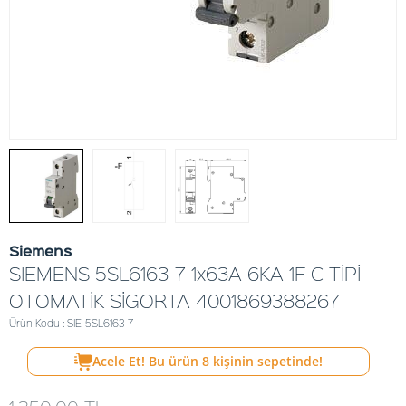
Siemens
SIEMENS 5SL6163-7 1x63A 6KA 1F C TİPİ
OTOMATİK SİGORTA 4001869388267
Ürün Kodu : SIE-5SL6163-7
Acele Et! Bu ürün
8
kişinin sepetinde!