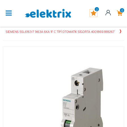
2
0
SIEMENS 5SL6163-7 1X63A 6KA 1F C TİPİ OTOMATİK SİGORTA 4001869388267