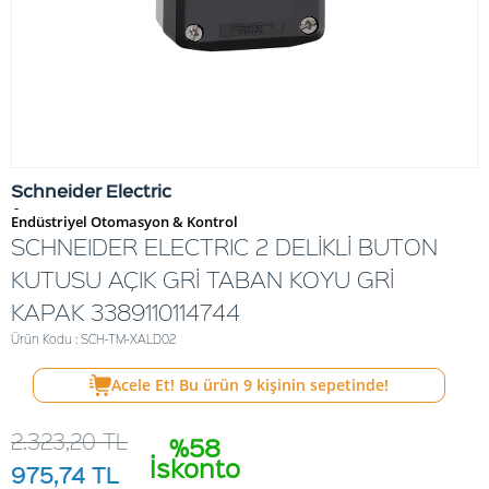
Schneider Electric
-
Endüstriyel Otomasyon & Kontrol
SCHNEIDER ELECTRIC 2 DELİKLİ BUTON
KUTUSU AÇIK GRİ TABAN KOYU GRİ
KAPAK 3389110114744
Ürün Kodu : SCH-TM-XALD02
Acele Et! Bu ürün
9
kişinin sepetinde!
2.323,20
TL
%58
İskonto
975,74
TL