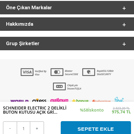
Öne Çıkan Markalar
Hakkımızda
Grup Şirketler
SCHNEIDER ELECTRIC 2 DELİKLİ
2.323,20 TL
%58
İskonto
975,74 TL
BUTON KUTUSU AÇIK GRİ...
SEPETE EKLE
T
-Soft
E-Ticaret
Sistemleriyle Hazırlanmıştır.