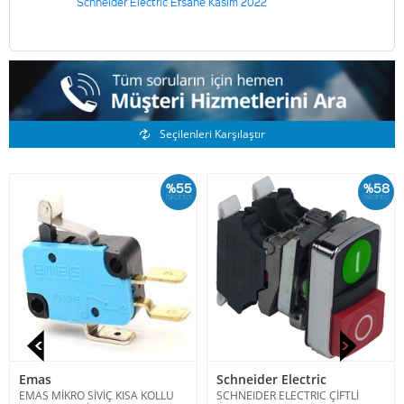
Schneider Electric Efsane Kasım 2022
Benzer Ürünler
Seçilenleri Karşılaştır
%55
%58
İskonto
İskonto
Emas
Schneider Electric
EMAS MİKRO SİVİÇ KISA KOLLU
SCHNEIDER ELECTRIC ÇİFTLİ