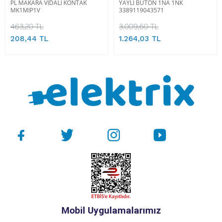
PL MAKARA VİDALI KONTAK
YAYLI BUTON 1NA 1NK
MK1MIP1V
3389119043571
463,20 TL
3.009,60 TL
208,44 TL
1.264,03 TL
Mobil Uygulamalarımız