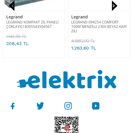
Legrand
Legrand
LEGRAND KOMPAKT ZİL PANELİ
LEGRAND 094254 COMFORT
ÇOKLAYICI 8005543504567
100M MENZİLLİ 230V BEYAZ KAPI
ZİLİ
1.142,35 TL
4.680,00 TL
308,43 TL
1.263,60 TL