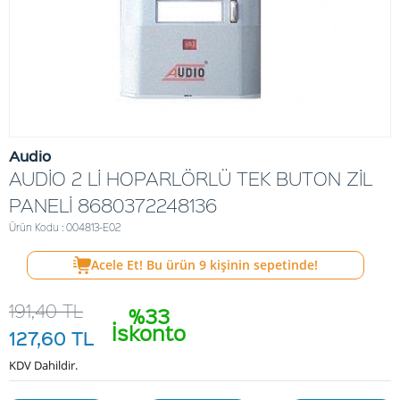
Audio
AUDİO 2 Lİ HOPARLÖRLÜ TEK BUTON ZİL
PANELİ 8680372248136
Ürün Kodu : 004813-E02
Acele Et! Bu ürün
9
kişinin sepetinde!
191,40
TL
%33
İskonto
127,60
TL
KDV Dahildir.