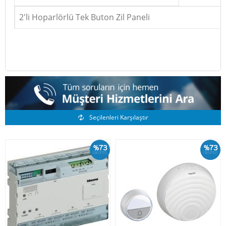
2'li Hoparlörlü Tek Buton Zil Paneli
Benzer Ürünler
Seçilenleri Karşılaştır
%73
%73
İskonto
İskonto