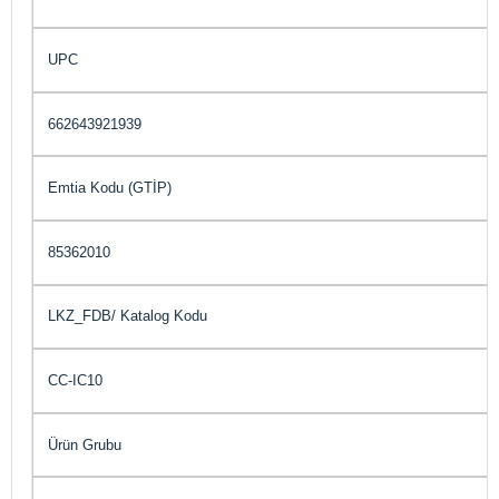
UPC
662643921939
Emtia Kodu (GTİP)
85362010
LKZ_FDB/ Katalog Kodu
CC-IC10
Ürün Grubu