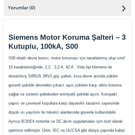
Yorumlar (0)
Siemens Motor Koruma Şalteri – 3
Kutuplu, 100kA, S00
S00 ebatlı devre kesici, motor koruması için tasarlanmış olup sınıf
10 karakteristiğinde, 2,2…3,2 A. 42 A . Vida tipi klemens ile
donatılmış SIRIUS 3RV2 güç şalteri, kısa devre anında yükleri
güvenli şekilde devreden çıkarır, aşırı yüklere karşı etkin koruma
sağlar ve sistemi şebekeden emniyetli şekilde ayırır. Kompakt
yapısı ve çevresel koşullara karşı dayanıklı tasarımı sayesinde
düşük ısı yayılımı ile tüketici alanlarında güvenle kullanılabilir.
Ayrıca IE3/IE4 motorlar ve DC akım uygulamaları için özel olarak
optimize edilmiştir. Ürün, IEC ve UL/CSA gibi dünya çapında kabul