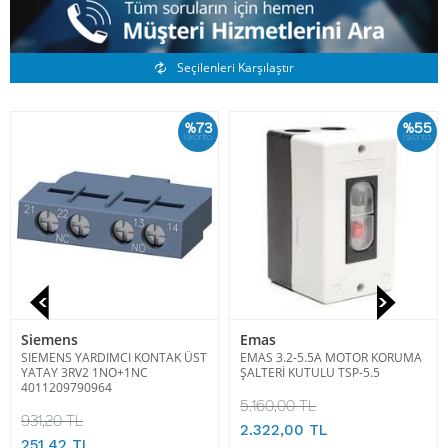
Benzer Ürünler
Seçilenleri Karşılaştır
%73
%55
İskonto
İskonto
Siemens
Emas
SIEMENS YARDIMCI KONTAK ÜST
EMAS 3.2-5.5A MOTOR KORUMA
YATAY 3RV2 1NO+1NC
ŞALTERİ KUTULU TSP-5.5
4011209790964
5.160,00 TL
931,20 TL
2.322,00 TL
251,42 TL