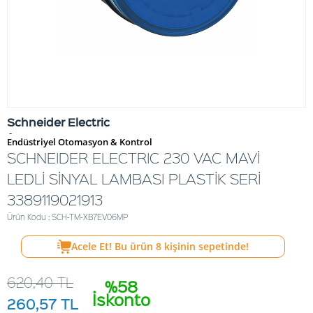
Schneider Electric
-
Endüstriyel Otomasyon & Kontrol
SCHNEIDER ELECTRIC 230 VAC MAVİ
LEDLİ SİNYAL LAMBASI PLASTİK SERİ
3389119021913
Ürün Kodu : SCH-TM-XB7EV06MP
Acele Et! Bu ürün
8
kişinin sepetinde!
620,40
TL
%58
İskonto
260,57
TL