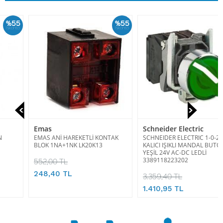
%55
%58
İskonto
İskonto
Emas
Schneider Electric
EMAS ANİ HAREKETLİ KONTAK
SCHNEIDER ELECTRIC 1-0-2
BLOK 1NA+1NK LK20K13
KALICI IŞIKLI MANDAL BUTON
YEŞİL 24V AC-DC LEDLİ
3389118223202
552,00 TL
248,40 TL
3.359,40 TL
1.410,95 TL