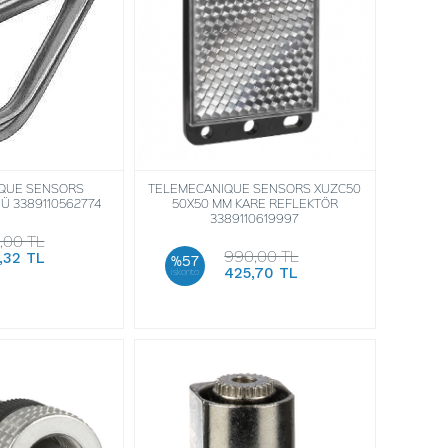
QUE SENSORS
TELEMECANIQUE SENSORS XUZC50
Ü 3389110562774
50X50 MM KARE REFLEKTÖR
3389110619997
,00 TL
990,00 TL
,32 TL
%57
425,70 TL
iskonto