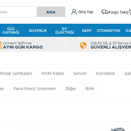
Giriş Yap
Kargo Takip
GÜÇ
EV
GÜVENLIK
SARF
OTOMASYON
KA
KAYNAĞI
ELEKTRIĞI
Ürünlerin %95'inde
256 Bit SSL & 3D Secure i
AYNI GÜN KARGO
GÜVENLİ ALIŞVER
Sinyal Lambaları
NYAF Kablo
Sensör
Kontaktör
Şal
or
Pano Enerji Sistemleri
Diğer
Röle