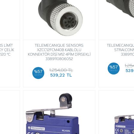
 LİMİT
TELEMECANIQUE SENSORS
TELEMECANIQU
Y ÇELİK
XZCC12FCM40B KABLOLU
STRAI.CONN
120 °C
KONNEKTÖR DİŞİ M12 4PİM DİRSEKLİ
338911
3389110806052
1.25
%57
1.254,00 TL
539
iskonto
%57
539,22 TL
iskonto