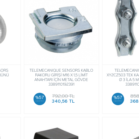
SORS
TELEMECANIQUE SENSORS KABLO
TELEMECANI
ÜRÜNÜ
RAKORU GİRİŞİ M16 X 1,5 LİMİT
XY2CZ503 TEK K
ANAHTARI İÇİN METAL GÖVDE
Ø 3 İLA 5 
3389110192391
338911
792,00 TL
858
%57
%57
340,56 TL
368
iskonto
iskonto