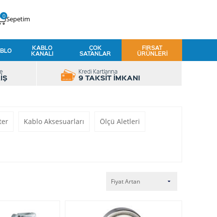
0
Sepetim
KABLO
ÇOK
FIRSAT
BLO
KANALI
SATANLAR
ÜRÜNLERI
le
Kredi Kartlarına
İŞ
9 TAKSİT İMKANI
ter
Kablo Aksesuarları
Ölçü Aletleri