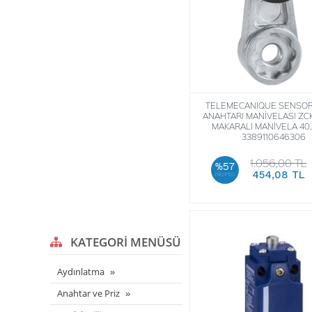
TELEMECANIQUE SENSORS
ANAHTARI MANİVELASI ZCK
MAKARALI MANİVELA 40..
3389110646306
1.056,00 TL
%57
454,08 TL
iskonto
KATEGORI MENÜSÜ
Aydınlatma
Anahtar ve Priz