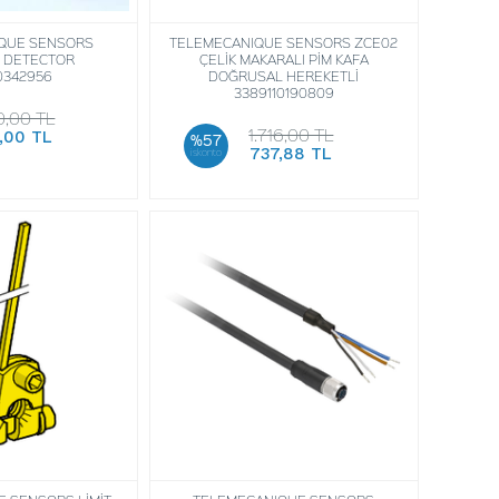
QUE SENSORS
TELEMECANIQUE SENSORS ZCE02
Y DETECTOR
ÇELİK MAKARALI PİM KAFA
0342956
DOĞRUSAL HEREKETLİ
3389110190809
0,00 TL
1.716,00 TL
,00 TL
%57
737,88 TL
iskonto