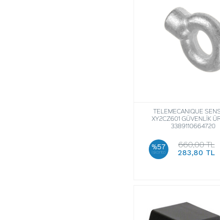
TELEMECANIQUE SEN
XY2CZ601 GÜVENLİK 
3389110664720
660,00 TL
%57
283,80 TL
iskonto