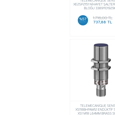
TELEMECANIQUE SEN
XE2SP2151 NİHAYET ŞALTER
BLOĞU 33891101929
1.716,00 TL
%57
737,88 TL
iskonto
TELEMECANİQUE SEN
XS118BHPAM12 ENDÜKTİF
XS1 M18 L64MM BRASS 