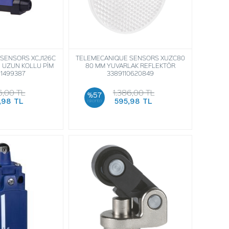
SENSORS XCJ126C
TELEMECANIQUE SENSORS XUZC80
İ UZUN KOLLU PİM
80 MM YUVARLAK REFLEKTÖR
1499387
3389110620849
6,00 TL
1.386,00 TL
%57
,98 TL
595,98 TL
iskonto