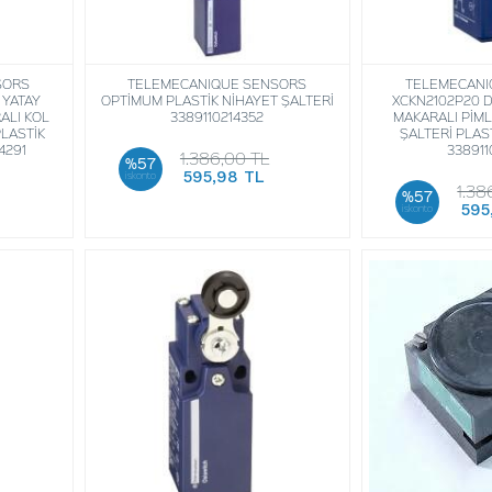
SORS
TELEMECANIQUE SENSORS
TELEMECANI
 YATAY
OPTİMUM PLASTİK NİHAYET ŞALTERİ
XCKN2102P20 
ALI KOL
3389110214352
MAKARALI PİML
PLASTİK
ŞALTERİ PLAS
4291
338911
1.386,00 TL
%57
595,98 TL
iskonto
1.38
%57
595
iskonto