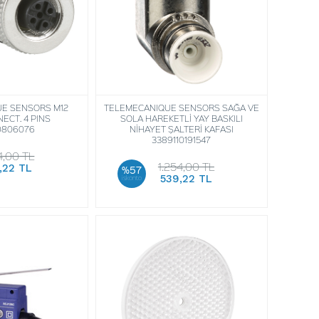
E SENSORS M12
TELEMECANIQUE SENSORS SAĞA VE
ECT. 4 PINS
SOLA HAREKETLİ YAY BASKILI
0806076
NİHAYET ŞALTERİ KAFASI
3389110191547
4,00 TL
1.254,00 TL
,22 TL
%57
539,22 TL
iskonto