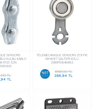
QUE SENSORS
TELEMECANIQUE SENSORS ZCKY16
ABLO KULBU KABLO
NİHAYET ŞALTERİ KOLU
MM XY2C İÇİN
3389110646863
0590920
858,00 TL
%57
,00 TL
368,94 TL
iskonto
,94 TL