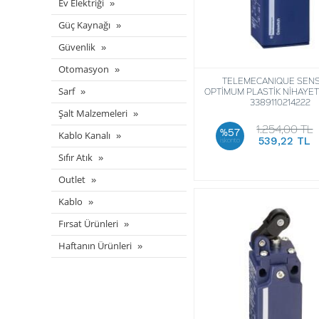
Ev Elektriği
Güç Kaynağı
Güvenlik
Otomasyon
TELEMECANIQUE SEN
Sarf
OPTİMUM PLASTİK NİHAYET
3389110214222
Şalt Malzemeleri
1.254,00 TL
%57
Kablo Kanalı
539,22 TL
iskonto
Sıfır Atık
Outlet
Kablo
Fırsat Ürünleri
Haftanın Ürünleri