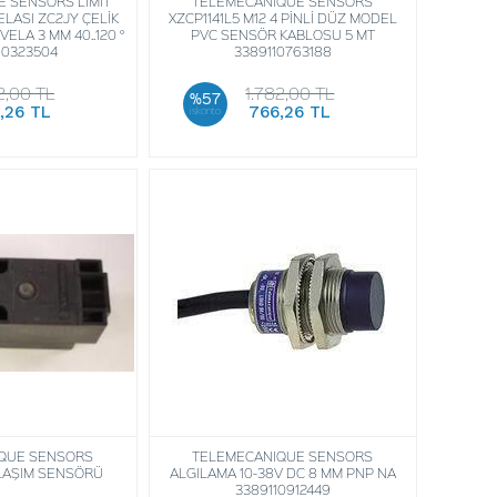
 SENSORS LİMİT
TELEMECANIQUE SENSORS
LASI ZC2JY ÇELİK
XZCP1141L5 M12 4 PİNLİ DÜZ MODEL
ELA 3 MM 40..120 °
PVC SENSÖR KABLOSU 5 MT
10323504
3389110763188
2,00 TL
1.782,00 TL
%57
,26 TL
766,26 TL
iskonto
QUE SENSORS
TELEMECANIQUE SENSORS
LAŞIM SENSÖRÜ
ALGILAMA 10-38V DC 8 MM PNP NA
3389110912449