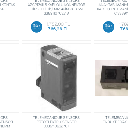
SORS
TELEMECANIQUE SENSORS
TELEMECANIQUE
İ KONTAK
XZCP1241L5 KABLOLU KONNEKTÖR
ANAHTARI MANİVE
64
DİRSEKLİ DİŞİ M12 4PİM PUR 5M
KARE ÇUBUK MANİV
3389110763218
C 33891
1.782,00 TL
1.78
%57
%57
766,26 TL
766
iskonto
iskonto
SORS
TELEMECANIQUE SENSORS
TELEMECANI
 SENSÖR
FOTOELEKTRİK SENSÖR
ENDÜKTİF YAK
SN8MM
3389110632767