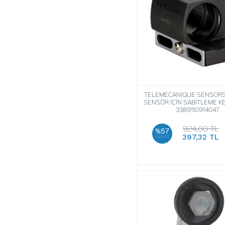
TELEMECANIQUE SENSORS
SENSÖR İÇİN SABİTLEME K
3389110914047
924,00 TL
%57
397,32 TL
iskonto