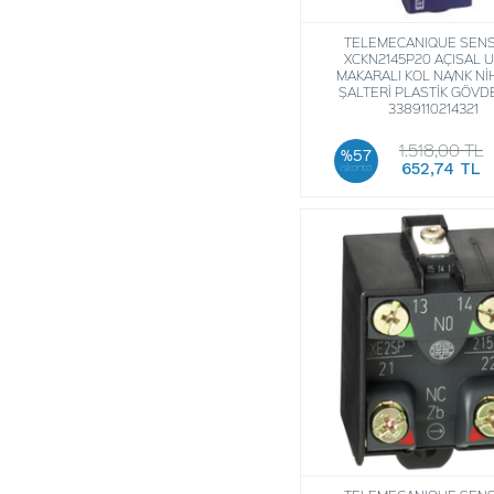
TELEMECANIQUE SEN
XCKN2145P20 AÇISAL 
MAKARALI KOL NA/NK Nİ
ŞALTERİ PLASTİK GÖVD
3389110214321
1.518,00 TL
%57
652,74 TL
iskonto