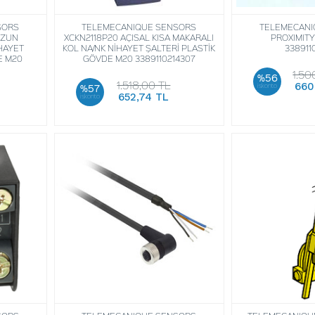
SORS
TELEMECANIQUE SENSORS
TELEMECANI
UZUN
XCKN2118P20 AÇISAL KISA MAKARALI
PROXIMIT
HAYET
KOL NA/NK NİHAYET ŞALTERİ PLASTİK
338911
E M20
GÖVDE M20 3389110214307
1.50
%56
1.518,00 TL
660
iskonto
%57
652,74 TL
iskonto