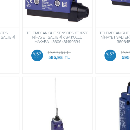
SORS
TELEMECANIQUE SENSORS XCJ127C
TELEMECANIQUE 
 ŞALTERİ
NİHAYET ŞALTERİ KISA KOLLU
NİHAYET ŞALTER
MAKARALI 3606481499394
360648
1.386,00 TL
1.38
%57
%57
595,98 TL
595
iskonto
iskonto