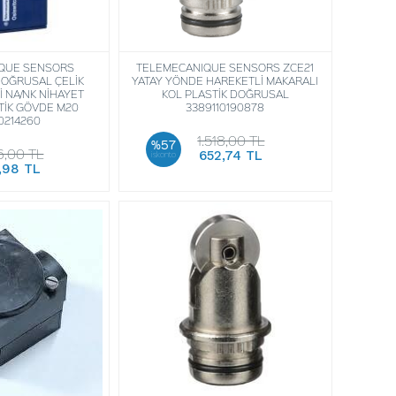
QUE SENSORS
TELEMECANIQUE SENSORS ZCE21
DOĞRUSAL ÇELİK
YATAY YÖNDE HAREKETLİ MAKARALI
İ NA/NK NİHAYET
KOL PLASTİK DOĞRUSAL
TİK GÖVDE M20
3389110190878
0214260
1.518,00 TL
%57
6,00 TL
652,74 TL
iskonto
,98 TL