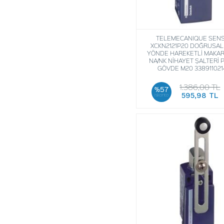
TELEMECANIQUE SEN
XCKN2121P20 DOĞRUSAL
YÖNDE HAREKETLİ MAKAR
NA/NK NİHAYET ŞALTERİ 
GÖVDE M20 338911021
1.386,00 TL
%57
595,98 TL
iskonto