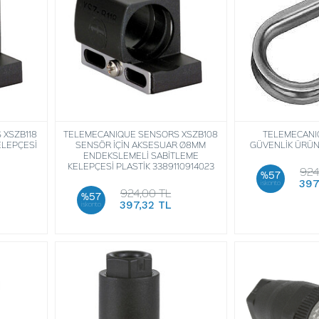
 XSZB118
TELEMECANIQUE SENSORS XSZB108
TELEMECANI
ELEPÇESİ
SENSÖR İÇİN AKSESUAR Ø8MM
GÜVENLİK ÜRÜN
ENDEKSLEMELİ SABİTLEME
KELEPÇESİ PLASTİK 3389110914023
924
%57
397
iskonto
924,00 TL
%57
397,32 TL
iskonto