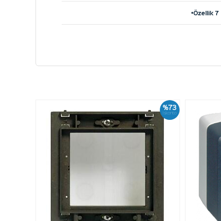
•Özellik 7
%73
İskonto