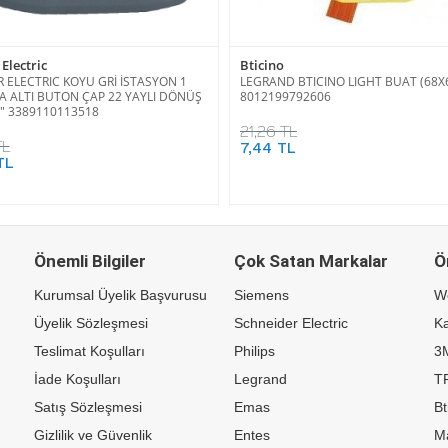
Electric
Bticino
 ELECTRIC KOYU GRİ İSTASYON 1
LEGRAND BTICINO LIGHT BUAT (68
IVA ALTI BUTON ÇAP 22 YAYLI DÖNÜŞ
8012199792606
" 3389110113518
21,26 TL
TL
7,44 TL
TL
Önemli Bilgiler
Çok Satan Markalar
Ö
Kurumsal Üyelik Başvurusu
Siemens
W
Üyelik Sözleşmesi
Schneider Electric
Ka
Teslimat Koşulları
Philips
3
İade Koşulları
Legrand
TP
Satış Sözleşmesi
Emas
Bt
Gizlilik ve Güvenlik
Entes
M