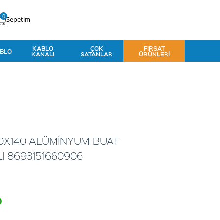
0
Sepetim
KABLO
ÇOK
FIRSAT
BLO
KANALI
SATANLAR
ÜRÜNLERI
30X140 ALÜMİNYUM BUAT
I 8693151660906
o