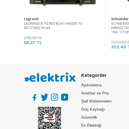
Legrand
Schneider 
LEGRAND B TICINO BUAT+KAİDE-1Lİ
SCHNEIDER
8012199218144
KIRMIZI S
1NA "STOP
216,19 TL
720,00 
58,37 TL
302,40 
Kategoriler
Aydınlatma
Anahtar ve Priz
Şalt Malzemeleri
Güç Kaynağı
Güvenlik
Ev Elektriği