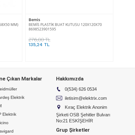
Bemis
X68X50 MM)
BEMİS PLASTİK BUAT KUTUSU 120X120X70
8698523901595
276,00 TL
135,24 TL
ne Çıkan Markalar
Hakkımızda
eidmüller
0(534) 626 0534
rdeş Elektrik
iletisim@elektrix.com
M
Kıraç Elektrik Anonim
 Elektrik
Şirketi OSB Şehitler Bulvarı
No:21 ESKİŞEHİR
icino
Grup Şirketler
avigard