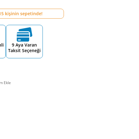
15
kişinin sepetinde!
li
9 Aya Varan
Taksit Seçeneği
m Ekle