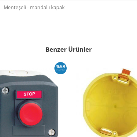
Menteşeli - mandallı kapak
Benzer Ürünler
%58
İskonto