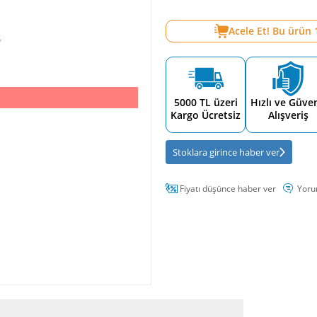
Acele Et! Bu ürün
5000 TL üzeri
Hızlı ve Güven
Kargo Ücretsiz
Alışveriş
Stoklara girince haber ver
Fiyatı düşünce haber ver
Yoru