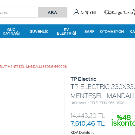
Giriş Yap
Kargo Takip
GÜÇ
EV
GÜVENLIK
SARF
OTOMASYON
KA
KAYNAĞI
ELEKTRIĞI
BUAT MENTEŞELİ-MANDALLI 8693151660906
TP Electric
TP ELECTRIC 230X3
MENTEŞELİ-MANDALL
Ürün Kodu : TPLS-3390-965-0600
14.443,20
TL
%48
İskont
7.510,46
TL
KDV Dahildir.