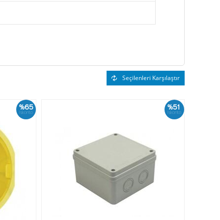
Seçilenleri Karşılaştır
%65
%51
İskonto
İskonto