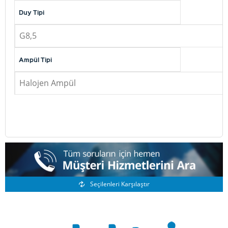
Duy Tipi
G8,5
Ampül Tipi
Halojen Ampül
Benzer Ürünler
Seçilenleri Karşılaştır