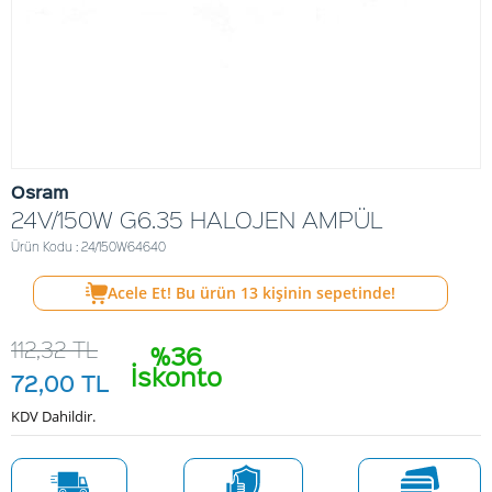
Osram
24V/150W G6.35 HALOJEN AMPÜL
Ürün Kodu : 24/150W64640
Acele Et! Bu ürün
13
kişinin sepetinde!
112,32
TL
%36
İskonto
72,00
TL
KDV Dahildir.