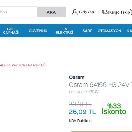
Giriş Yap
Kargo Takip
GÜÇ
EV
GÜVENLIK
SARF
OTOMASYON
KA
KAYNAĞI
ELEKTRIĞI
4156 H3 24V 70W FAR AMPULÜ
Osram
Osram 64156 H3 24V
Ürün Kodu : H3/24V
39,01
TL
%33
İskonto
26,09
TL
KDV Dahildir.