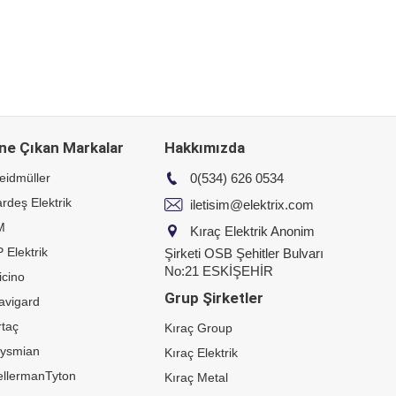
ne Çıkan Markalar
Hakkımızda
eidmüller
0(534) 626 0534
rdeş Elektrik
iletisim@elektrix.com
M
Kıraç Elektrik Anonim
 Elektrik
Şirketi OSB Şehitler Bulvarı
No:21 ESKİŞEHİR
icino
Grup Şirketler
avigard
taç
Kıraç Group
rysmian
Kıraç Elektrik
ellermanTyton
Kıraç Metal