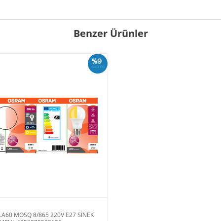
Benzer Ürünler
%9
İskonto
A60 MOSQ 8/865 220V E27 SİNEK