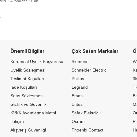
MPUL 4058075590106
L
Önemli Bilgiler
Çok Satan Markalar
Ö
Kurumsal Üyelik Başvurusu
Siemens
W
Üyelik Sözleşmesi
Schneider Electric
Ka
Teslimat Koşulları
Philips
3
İade Koşulları
Legrand
TP
Satış Sözleşmesi
Emas
Bt
Gizlilik ve Güvenlik
Entes
M
KVKK Aydınlatma Metni
Şafak Elektrik
Or
İletişim
Osram
P
Alışveriş Güvenliği
Phoenix Contact
H