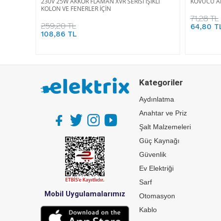
230V 25W AKKOR FLAMAN XVR SERİSİ IŞIKLI
KOVUCU A
KOLON VE FENERLER İÇİN
71,28 TL
259,20 TL
64,80 T
108,86 TL
Kategoriler
Aydınlatma
Anahtar ve Priz
Şalt Malzemeleri
Güç Kaynağı
Güvenlik
Ev Elektriği
Sarf
Mobil Uygulamalarımız
Otomasyon
Kablo