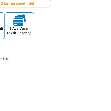
12
kişinin sepetinde!
li
9 Aya Varan
Taksit Seçeneği
m Ekle