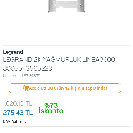
Legrand
LEGRAND 2K YAĞMURLUK LINEA3000
8005543565223
Ürün Kodu : LEG-343051
Acele Et! Bu ürün
12
kişinin sepetinde!
1.020,10
TL
%73
İskonto
275,43
TL
KDV Dahildir.