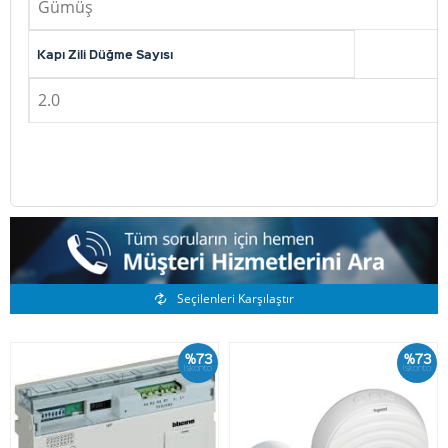
Gümüş
Kapı Zili Düğme Sayısı
2.0
Benzer Ürünler
Seçilenleri Karşılaştır
%73
%73
İskonto
İskonto