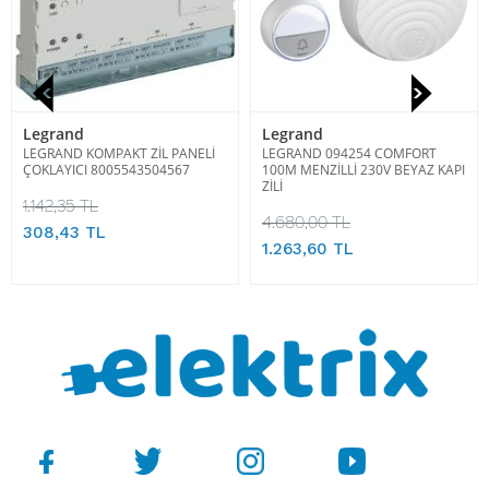
Legrand
Legrand
LEGRAND KOMPAKT ZİL PANELİ
LEGRAND 094254 COMFORT
ÇOKLAYICI 8005543504567
100M MENZİLLİ 230V BEYAZ KAPI
ZİLİ
1.142,35 TL
4.680,00 TL
308,43 TL
1.263,60 TL