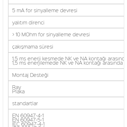
5 mA for sinyalleme devresi
yalıtım direnci
> 10 MOhm for sinyalleme devresi
çakışmama süresi
1,5 ms enerji kesmede NK ve NA kontağı arasınd
1,5 ms enerjilemede NK ve NA kontağı arasında
Montaj Desteği
Ray
Plaka
standartlar
EN 60947-4-1
EN 60947-5-1
IEC 60947-4-1