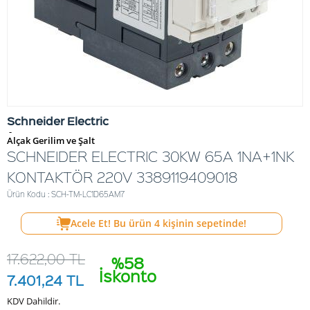
Schneider Electric
-
Alçak Gerilim ve Şalt
SCHNEIDER ELECTRIC 30KW 65A 1NA+1NK
KONTAKTÖR 220V 3389119409018
Ürün Kodu : SCH-TM-LC1D65AM7
Acele Et! Bu ürün
4
kişinin sepetinde!
17.622,00
TL
%58
İskonto
7.401,24
TL
KDV Dahildir.