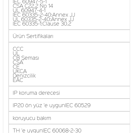
IEC 60947-5-1
CSA C22.2 No 14
UL 60947-4-1
IEC 60335-2-40:Annex JJ
UL 60335-2-40:Annex JJ
IEC 60335-1:Clause 30.2
Ürün Sertifikaları
CCC
UL
CB Şeması
CSA
CE
UKCA
Denizcilik
EAC
IP koruma derecesi
IP20 ön yüz 'e uygunIEC 60529
koruyucu bakım
TH 'e uygunIEC 60068-2-30