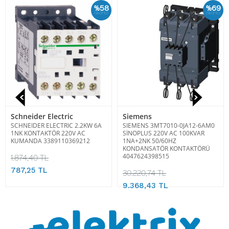
%58
%69
İskonto
İskonto
Schneider Electric
Siemens
SCHNEIDER ELECTRIC 2.2KW 6A
SIEMENS 3MT7010-0JA12-6AM0
1NK KONTAKTÖR 220V AC
SİNOPLUS 220V AC 100KVAR
KUMANDA 3389110369212
1NA+2NK 50/60HZ
KONDANSATÖR KONTAKTÖRÜ
4047624398515
1.874,40 TL
787,25 TL
30.220,74 TL
9.368,43 TL