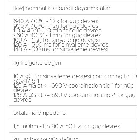
[Icw] nominal kısa süreli dayanma akımı
640 A 40 °C - 10 s for güç devresi
900 A 40 °C - 1 sn for güç devresi
110 A 40 °C - 10 min for güç devresi
260 A 40 °C - 1 min for güç devresi
100 A - 1 sn for sinyalleme devresi
120 A - 500 ms for sinyalleme devresi
140 A - 100 ms for sinyalleme devresi
ilgili sigorta değeri
10 A gG for sinyalleme devresi conforming to IEC
60947-5-1
125 A gG at <= 690 V coordination tip 1 for güç
devresi
125 A gG at <= 690 V coordination tip 2 for güç
devresi
ortalama empedans
1,5 mOhm - Ith 80 A 50 Hz for güç devresi
kutup başına güç dağılımı