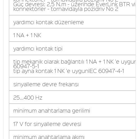
Güç devresi: 2,5 N.m - üzerinde EverLink BTR vid
konnektörler - tornavidayla pozidriv No 2
yardımcı kontak düzenleme
1 NA + 1 NK
yardımcı kontak tipi
tip mekanik olarak bağlantılı 1 NA + 1 NK 'e uygun
60947-5-1
tip ayna kontak 1 NK 'e uygunIEC 60947-4-1
sinyalleme devre frekansı
25...400 Hz
minimum anahtarlama gerilimi
17 V for sinyalleme devresi
minimum anahtarlama akımı