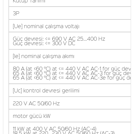
Kutup Tanımı
3P
[Ue] nominal çalışma voltajı
Güç devresi: <= 690 V AC 25...400 Hz
Güç devresi: <= 300 V DC
[Ie] nominal çalışma akımı
80 A (at <60 °C) at <= 440 V AC AC-1 for güç devr
65 A (at <60 °C) at <= 440 V AC AC-3 for güç devr
65 A (at <60 °C) at <= 440 V AC AC-3e for güç de
[Uc] kontrol devresi gerilimi
220 V AC 50/60 Hz
motor gücü kW
11 kW at 400 V AC 50/60 Hz (AC-4)
18,5 kW at 220...230 V AC 50/60 Hz (AC-3)