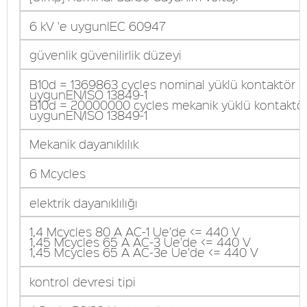
6 kV 'e uygunIEC 60947
güvenlik güvenilirlik düzeyi
B10d = 1369863 cycles nominal yüklü kontaktör '
uygunEN/ISO 13849-1
B10d = 20000000 cycles mekanik yüklü kontaktör
uygunEN/ISO 13849-1
Mekanik dayanıklılık
6 Mcycles
elektrik dayanıklılığı
1,4 Mcycles 80 A AC-1 Ue'de <= 440 V
1,45 Mcycles 65 A AC-3 Ue'de <= 440 V
1,45 Mcycles 65 A AC-3e Ue'de <= 440 V
kontrol devresi tipi