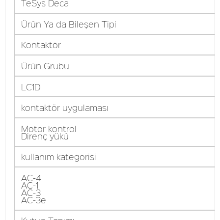
TeSys Deca
Ürün Ya da Bileşen Tipi
Kontaktör
Ürün Grubu
LC1D
kontaktör uygulaması
Motor kontrol
Direnç yükü
kullanım kategorisi
AC-4
AC-1
AC-3
AC-3e