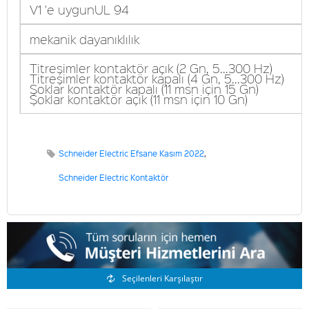
V1 'e uygunUL 94
mekanik dayanıklılık
Titreşimler kontaktör açık (2 Gn, 5...300 Hz)
Titreşimler kontaktör kapalı (4 Gn, 5...300 Hz)
Şoklar kontaktör kapalı (11 msn için 15 Gn)
Şoklar kontaktör açık (11 msn için 10 Gn)
Schneider Electric Efsane Kasım 2022
,
Schneider Electric Kontaktör
Benzer Ürünler
Seçilenleri Karşılaştır