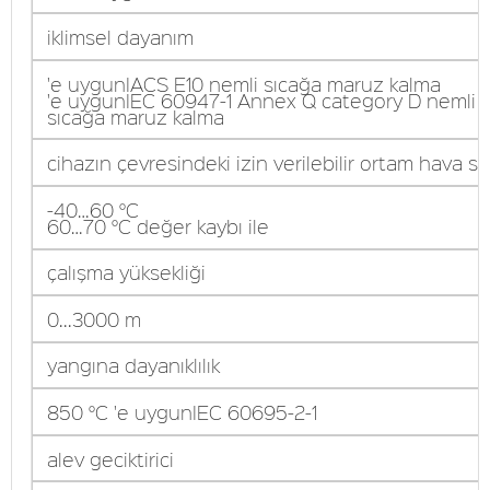
iklimsel dayanım
'e uygunIACS E10 nemli sıcağa maruz kalma
'e uygunIEC 60947-1 Annex Q category D nemli
sıcağa maruz kalma
cihazın çevresindeki izin verilebilir ortam hava sıc
-40…60 °C
60…70 °C değer kaybı ile
çalışma yüksekliği
0...3000 m
yangına dayanıklılık
850 °C 'e uygunIEC 60695-2-1
alev geciktirici