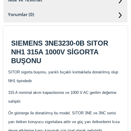
Yorumlar (0)
SIEMENS 3NE3230-0B SITOR
NH1 315A 1000V SİGORTA
BUŞONU
SITOR sigorta buşonu, yarıklı bıçaklı kontaklarla donatılmış olup
NH1 tipindedir.
315 A nominal akım kapasitesine ve 1000 V AC gerilim değerine
sahiptir.
Ön gösterge ile donatılmış bu model, SITOR 3NE ve 3NC serisi
yarı iletken koruyucu sigortalara aittir ve güç yarı iletkenlerini kısa
devre etkilerine karşı korumak için özel olarak geliştirilir.