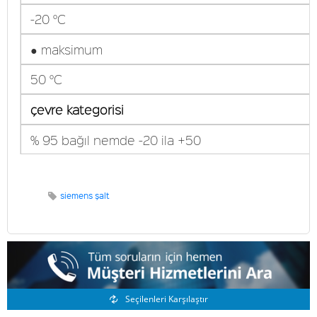
-20 °C
● maksimum
50 °C
çevre kategorisi
% 95 bağıl nemde -20 ila +50
siemens şalt
Benzer Ürünler
Seçilenleri Karşılaştır