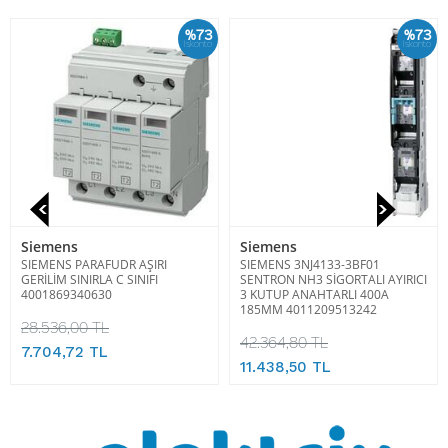
%73
%73
İskonto
İskonto
Siemens
Siemens
SIEMENS PARAFUDR AŞIRI
SIEMENS 3NJ4133-3BF01
GERİLİM SINIRLA C SINIFI
SENTRON NH3 SİGORTALI AYIRICI
4001869340630
3 KUTUP ANAHTARLI 400A
185MM 4011209513242
28.536,00 TL
42.364,80 TL
7.704,72 TL
11.438,50 TL