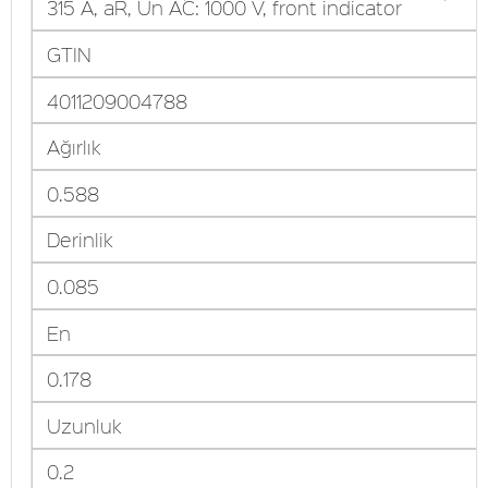
315 A, aR, Un AC: 1000 V, front indicator
GTIN
4011209004788
Ağırlık
0.588
Derinlik
0.085
En
0.178
Uzunluk
0.2